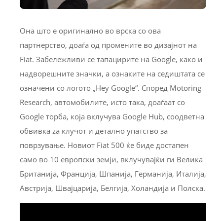
Она што е оригинално во врска со ова
партнерство, доаѓа од промените во дизајнот на
Fiat. Забележливи се тапацирите на Google, како и
надворешните значки, а ознаките на седиштата се
означени со логото „Hey Google“. Според Motoring
Research, автомобилите, исто така, доаѓаат со
Google торба, која вклучува Google Hub, соодветна
обвивка za клучот и детално упатство за
поврзување. Новиот Fiat 500 ќе биде достапен
само во 10 европски земји, вклучувајќи ги Велика
Британија, Франција, Шпанија, Германија, Италија,
Австрија, Швајцарија, Белгија, Холандија и Полска.