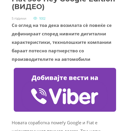
(ВИДЕО)
5 години
1002
Со оглед на тоа дека возилата сè повеќе се
дефинираат според нивните дигитални
карактеристики, технолошките компании
бараат потесно партнерство со
производителите на автомобили
Новата соработка помеѓу Google и Fiat е
најекстремниот пример досега. Три нови