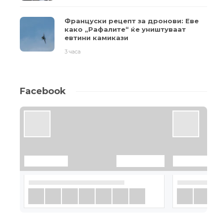
Француски рецепт за дронови: Еве
како „Рафалите“ ќе уништуваат
евтини камикази
3 часа
Facebook