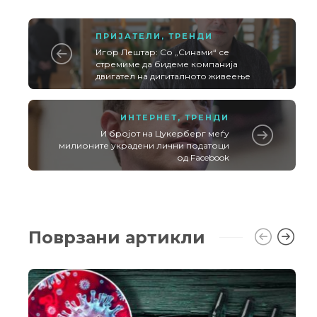
ПРИЈАТЕЛИ
,
ТРЕНДИ
Игор Лештар: Со „Синами“ се
стремиме да бидеме компанија
двигател на дигиталното живеење
ИНТЕРНЕТ
,
ТРЕНДИ
И бројот на Цукерберг меѓу
милионите украдени лични податоци
од Facebook
Поврзани артикли