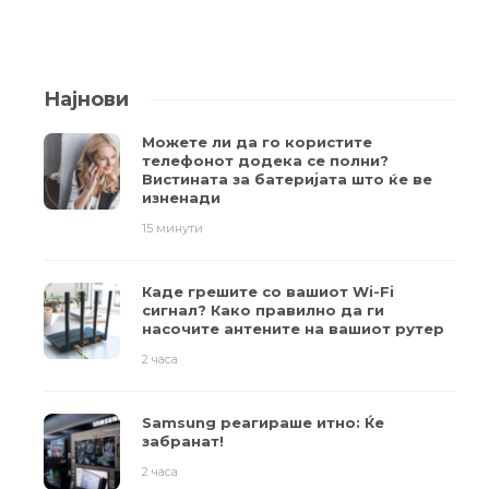
Најнови
Можете ли да го користите
телефонот додека се полни?
Вистината за батеријата што ќе ве
изненади
15 минути
Каде грешите со вашиот Wi-Fi
сигнал? Како правилно да ги
насочите антените на вашиот рутер
2 часа
Samsung реагираше итно: Ќе
забранат!
2 часа