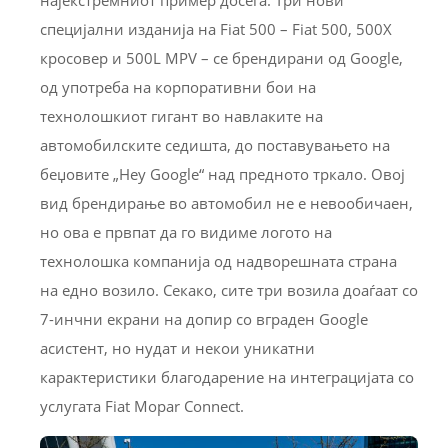
специјални изданија на Fiat 500 – Fiat 500, 500X
кросовер и 500L MPV – се брендирани од Google,
од употреба на корпоративни бои на
технолошкиот гигант во навлаките на
автомобилските седишта, до поставувањето на
беџовите „Hey Google“ над предното тркало. Овој
вид брендирање во автомобил не е невообичаен,
но ова е првпат да го видиме логото на
технолошка компанија од надворешната страна
на едно возило. Секако, сите три возила доаѓаат со
7-инчни екрани на допир со вграден Google
асистент, но нудат и некои уникатни
карактеристики благодарение на интеграцијата со
услугата Fiat Mopar Connect.