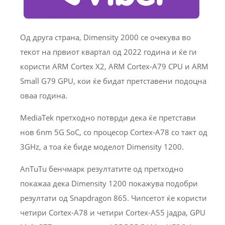
Од друга страна, Dimensity 2000 се очекува во
текот на првиот квартал од 2022 година и ќе ги
користи ARM Cortex X2, ARM Cortex-A79 CPU и ARM
Small G79 GPU, кои ќе бидат претставени подоцна
оваа година.
MediaTek претходно потврди дека ќе претстави
нов 6nm 5G SoC, со процесор Cortex-A78 со такт од
3GHz, а тоа ќе биде моделот Dimensity 1200.
AnTuTu бенчмарк резултатите од претходно
покажаа дека Dimensity 1200 покажува подобри
резултати од Snapdragon 865. Чипсетот ќе користи
четири Cortex-A78 и четири Cortex-A55 јадра, GPU