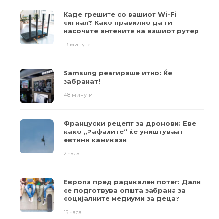
Каде грешите со вашиот Wi-Fi
сигнал? Како правилно да ги
насочите антените на вашиот рутер
13 минути
Samsung реагираше итно: Ќе
забранат!
48 минути
Француски рецепт за дронови: Еве
како „Рафалите“ ќе уништуваат
евтини камикази
2 часа
Европа пред радикален потег: Дали
се подготвува општа забрана за
социјалните медиуми за деца?
16 часа