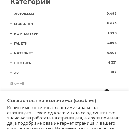
Категории
9.482
ФУТУРАМА
6.674
МОБИЛНИ
1.390
КОМПЈУТЕРИ
3.094
ГАЏЕТИ
4.407
ИНТЕРНЕТ
4.331
СОФТВЕР
817
AV
Show All
Согласност за колачиња (cookies)
Користиме колачиња за оптимизирање на
страницата. Некои од колачињата се од суштинско
значење за работата на страницата, а други помагаат
да ја подобриме оваа интернет страница и вашето
корисничко искуство. Напомена: задолжителните