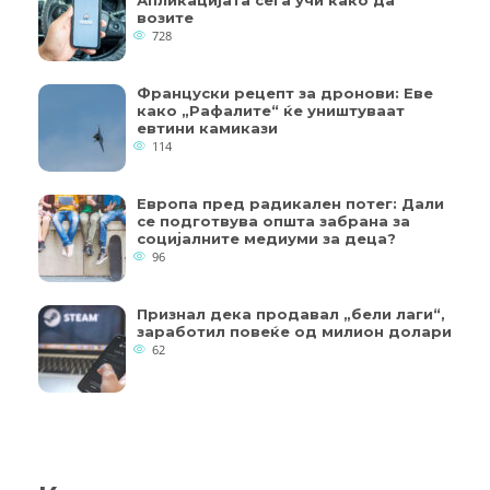
Апликацијата сега учи како да
возите
728
Француски рецепт за дронови: Еве
како „Рафалите“ ќе уништуваат
евтини камикази
114
Европа пред радикален потег: Дали
се подготвува општа забрана за
социјалните медиуми за деца?
96
Признал дека продавал „бели лаги“,
заработил повеќе од милион долари
62