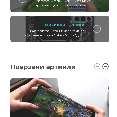
Microsoft, Oracle и клиниката Mayo
креираат дигитален ковид пасош
МОБИЛНИ
,
ТРЕНДИ
Расклопувањето ни дава увид во
внатрешноста на Galaxy S21 (ВИДЕО)
Поврзани артикли