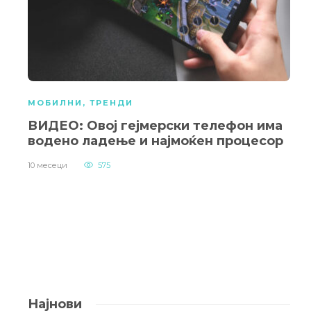
МОБИЛНИ
,
ТРЕНДИ
ВИДЕО: Овој гејмерски телефон има
водено ладење и најмоќен процесор
10 месеци
575
Најнови