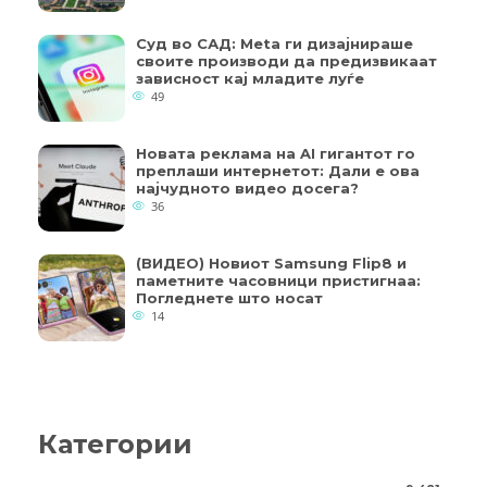
Суд во САД: Meta ги дизајнираше
своите производи да предизвикаат
зависност кај младите луѓе
49
Новата реклама на AI гигантот го
преплаши интернетот: Дали е ова
најчудното видео досега?
36
(ВИДЕО) Новиот Samsung Flip8 и
паметните часовници пристигнаа:
Погледнете што носат
14
Категории