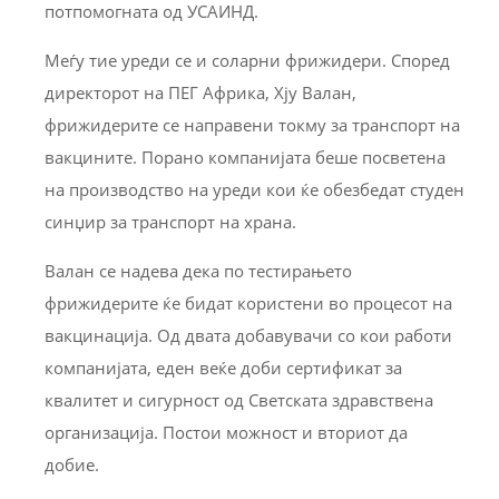
потпомогната од УСАИНД.
Меѓу тие уреди се и соларни фрижидери. Според
директорот на ПЕГ Африка, Хју Валан,
фрижидерите се направени токму за транспорт на
вакцините. Порано компанијата беше посветена
на производство на уреди кои ќе обезбедат студен
синџир за транспорт на храна.
Валан се надева дека по тестирањето
фрижидерите ќе бидат користени во процесот на
вакцинација. Од двата добавувачи со кои работи
компанијата, еден веќе доби сертификат за
квалитет и сигурност од Светската здравствена
организација. Постои можност и вториот да
добие.