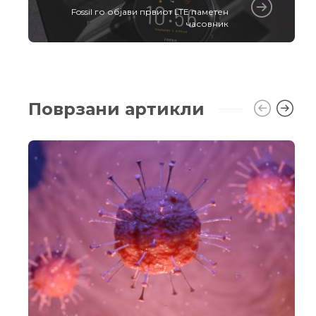
Fossil го објави првиот LTE паметен
часовник
Поврзани артикли