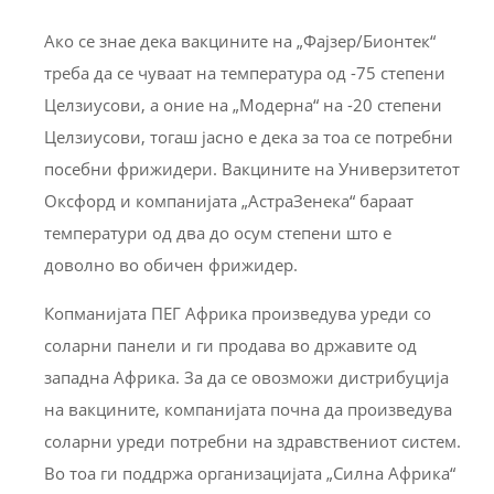
Ако се знае дека вакцините на „Фајзер/Бионтек“
треба да се чуваат на температура од -75 степени
Целзиусови, а оние на „Модерна“ на -20 степени
Целзиусови, тогаш јасно е дека за тоа се потребни
посебни фрижидери. Вакцините на Универзитетот
Оксфорд и компанијата „АстраЗенека“ бараат
температури од два до осум степени што е
доволно во обичен фрижидер.
Копманијата ПЕГ Африка произведува уреди со
соларни панели и ги продава во државите од
западна Африка. За да се овозможи дистрибуција
на вакцините, компанијата почна да произведува
соларни уреди потребни на здравствениот систем.
Во тоа ги поддржа организацијата „Силна Африка“