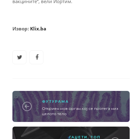
вакцините“, вели Иортим.
Извор:
Klix.ba
ФУТУРАМА
Откриен нов орган кој се протега низ
целото тело
ГАЏЕТИ
,
ТОП