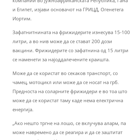
компании во Јужноафриканската Република, Гана
и Египет, изјави основачот на ГРИЦД, Огенетега
Иортим.
Зафатнитнината на фрижидерите изнесува 15-100
литри, а во нив може да се стават 200 дози
вакцини. Фрижидерите со зафатнина од 15 литри
се наменети за најоддалечените краишта.
Може да се користат во секаков транспорт, со
чамец, мотоцикл или може да се носат на грб.
Предноста на соларните фрижидери е во тоа што
може да се користат таму каде нема електрична
енергија.
„Ако нешто тргне на лошо, се вклучува аларм, па
може навремено да се реагира и да се заштитат