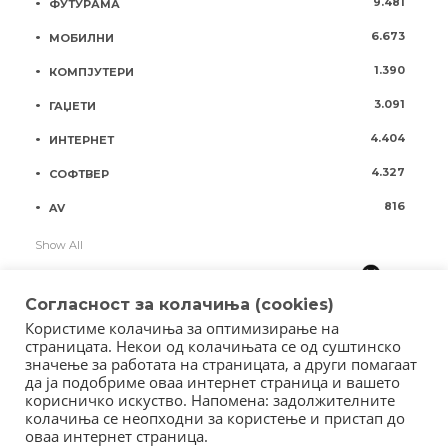
9.481
ФУТУРАМА
6.673
МОБИЛНИ
1.390
КОМПЈУТЕРИ
3.091
ГАЏЕТИ
4.404
ИНТЕРНЕТ
4.327
СОФТВЕР
816
AV
Show All
Согласност за колачиња (cookies)
Користиме колачиња за оптимизирање на
страницата. Некои од колачињата се од суштинско
значење за работата на страницата, а други помагаат
да ја подобриме оваа интернет страница и вашето
корисничко искуство. Напомена: задолжителните
колачиња се неопходни за користење и пристап до
оваа интернет страница.
Copyright © 2018 - Member of IAB Macedonia