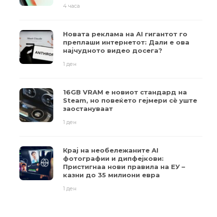
4 часа
Новата реклама на AI гигантот го
преплаши интернетот: Дали е ова
најчудното видео досега?
1 ден
16GB VRAM е новиот стандард на
Steam, но повеќето гејмери ​​сè уште
заостануваат
1 ден
Крај на необележаните AI
фотографии и дипфејкови:
Пристигнаа нови правила на ЕУ –
казни до 35 милиони евра
1 ден