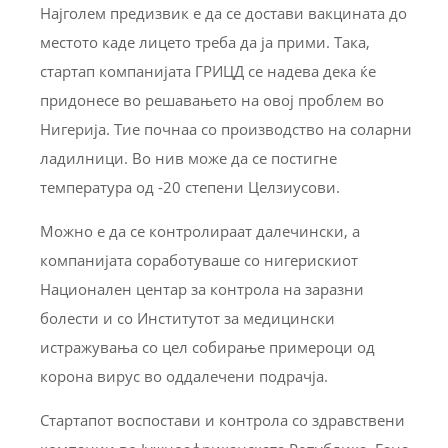
Најголем предизвик е да се достави вакцината до
местото каде лицето треба да ја прими. Така,
стартап компанијата ГРИЦД се надева дека ќе
придонесе во решавањето на овој проблем во
Нигерија. Тие почнаа со производство на соларни
ладилници. Во нив може да се постигне
температура од -20 степени Целзиусови.
Можно е да се контролираат далечински, а
компанијата соработуваше со нигерискиот
Национален центар за контрола на заразни
болести и со Институтот за медицински
истражувања со цел собирање примероци од
корона вирус во оддалечени подрачја.
Стартапот воспостави и контрола со здравствени