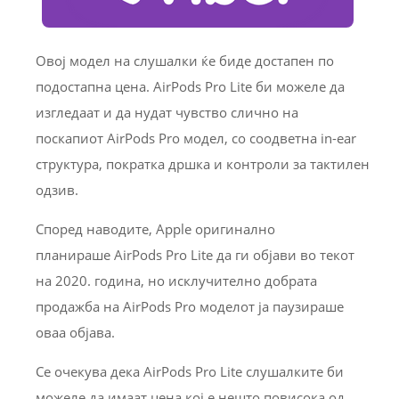
Овој модел на слушалки ќе биде достапен по
подостапна цена. AirPods Pro Lite би можеле да
изгледаат и да нудат чувство слично на
поскапиот AirPods Pro модел, со соодветна in-ear
структура, пократка дршка и контроли за тактилен
одзив.
Според наводите, Apple оригинално
планираше AirPods Pro Lite да ги објави во текот
на 2020. година, но исклучително добрата
продажба на AirPods Pro моделот ја паузираше
оваа објава.
Се очекува дека AirPods Pro Lite слушалките би
можеле да имаат цена кој е нешто повисока од