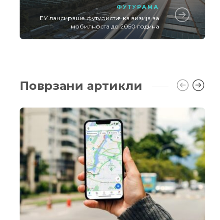
ФУТУРАМА
ЕУ лансираше футуристичка визија за
мобилноста до 2050 година
Поврзани артикли