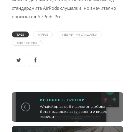
стандардните AirPods слушалки, но значително
пониска од AirPods Pro.
TAGS
#APPLE
#БЕЗЖИЧНИ СЛУШАЛКИ
#AIRPODS PRO
ИНТЕРНЕТ
,
ТРЕНДИ
WhatsApp за веб и десктоп добива
бета поддршка за гласовни и видео
повици