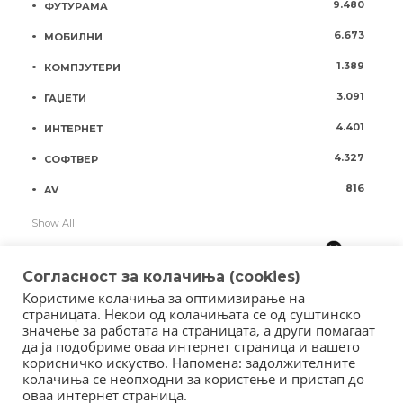
9.480
ФУТУРАМА
6.673
МОБИЛНИ
1.389
КОМПЈУТЕРИ
3.091
ГАЏЕТИ
4.401
ИНТЕРНЕТ
4.327
СОФТВЕР
816
AV
Show All
Согласност за колачиња (cookies)
Користиме колачиња за оптимизирање на
страницата. Некои од колачињата се од суштинско
значење за работата на страницата, а други помагаат
да ја подобриме оваа интернет страница и вашето
корисничко искуство. Напомена: задолжителните
колачиња се неопходни за користење и пристап до
оваа интернет страница.