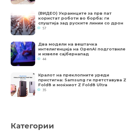
(ВИДЕО) Украинците за прв пат
користат роботи во борба: ги
спуштија зад руските линии со дрон
57
Два модели на вештачка
интелигенција на OpenAI подготвиле
и извеле сајбернапад
44
Кралот на преклопните уреди
пристигна: Samsung ги претставува Z
Fold8 и моќниот Z Fold8 Ultra
35
Категории