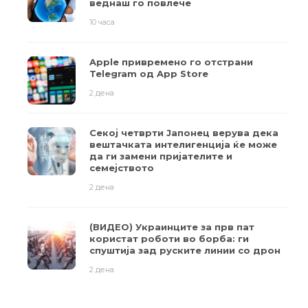
веднаш го повлече
10 часа
Apple привремено го отстрани
Telegram од App Store
2 дена
Секој четврти Јапонец верува дека
вештачката интелигенција ќе може
да ги замени пријателите и
семејството
2 дена
(ВИДЕО) Украинците за прв пат
користат роботи во борба: ги
спуштија зад руските линии со дрон
2 дена