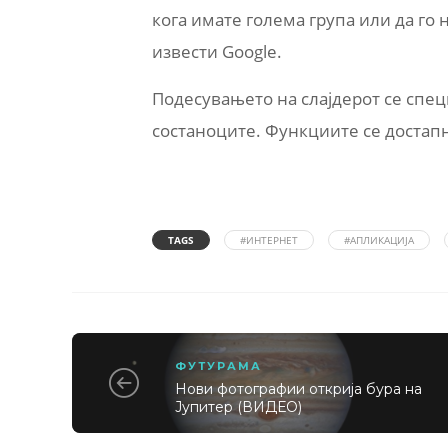
кога имате голема група или да го 
извести Google.
Подесувањето на слајдерот се спец
состаноците. Функциите се достапн
TAGS
#ИНТЕРНЕТ
#АПЛИКАЦИЈА
ФУТУРАМА
Нови фотографии открија бура на
Јупитер (ВИДЕО)