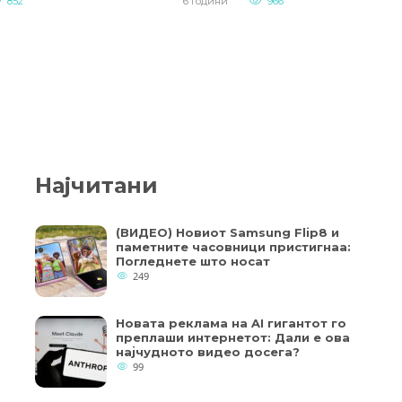
852
6 години
966
Најчитани
(ВИДЕО) Новиот Samsung Flip8 и
паметните часовници пристигнаа:
Погледнете што носат
249
Новата реклама на AI гигантот го
преплаши интернетот: Дали е ова
најчудното видео досега?
99