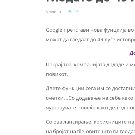
6 години
1161
Google претстави нова фунцкија во
можат да гледаат до 49 луѓе истов
Д
Покрај тоа, компанијата додаде и м
повикот.
Двете функции сега им се достапни
сметки. „Со додавање на себе како t
чувствувате повеќе како дел од пог
Со ова лансирање, корисниците на 
на бројот на tile-овите што ги гле