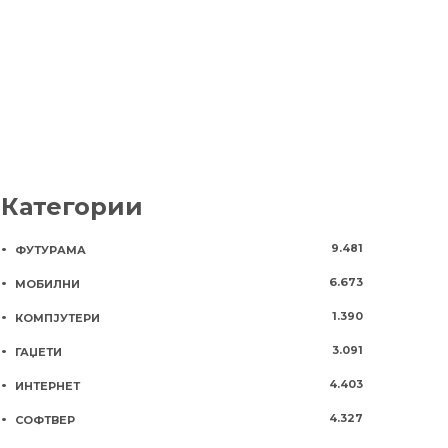
8 години
900
6 месеци
900
Категории
9.481
ФУТУРАМА
6.673
МОБИЛНИ
1.390
КОМПЈУТЕРИ
3.091
ГАЏЕТИ
4.403
ИНТЕРНЕТ
4.327
СОФТВЕР