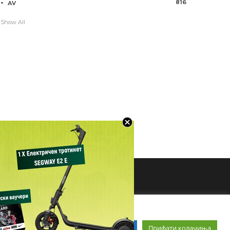
816
AV
Show All
Прочитај повеќе
Прифати колачиња