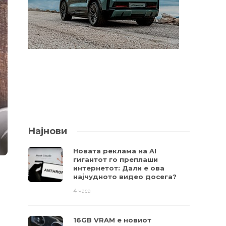
Најнови
Новата реклама на AI
гигантот го преплаши
интернетот: Дали е ова
најчудното видео досега?
4 часа
16GB VRAM е новиот