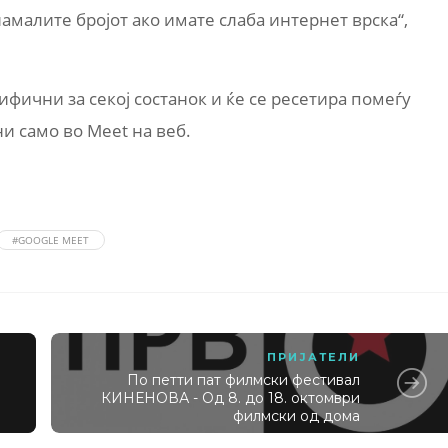
намалите бројот ако имате слаба интернет врска“,
ифични за секој состанок и ќе се ресетира помеѓу
и само во Meet на веб.
#GOOGLE MEET
ПРИЈАТЕЛИ
По петти пат филмски фестивал
КИНЕНОВА - Од 8. до 18. октомври
филмски од дома