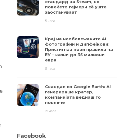
стандард на Steam, но
повеќето гејмери ​​сè уште
заостануваат
5 часа
Крај на необележаните AI
фотографии и дипфејкови:
Пристигнаа нови правила на
ЕУ – казни до 35 милиони
евра
а
6 часа
Скандал со Google Earth: AI
le
генерираше кратер,
компанијата веднаш го
повлече
19 часа
е
Facebook