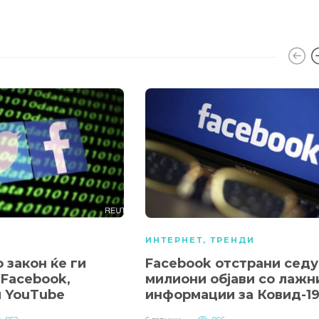
ИНТЕРНЕТ
,
ТРЕНДИ
о закон ќе ги
Facebook отстрани сед
 Facebook,
милиони објави со лажн
и YouTube
информации за Ковид-1