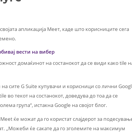
 својата апликација Меет, каде што корисниците сега
ремено.
обивај вести на вибер
ожност домаќинот на состанокот да се види како tile н
 на сите G Suite купувачи и корисници со лични Goog
ile во текот на состанокот, доведува до тоа да се
олема група“, истакна Google на својот блог.
Meet ќе можат да го користат слајдерот за подесувањ
даат. „Можеби ќе сакате да го зголемите на максимум