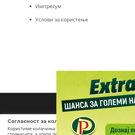
Импресум
Услови за користење
Согласност за колачиња (cookies)
Користиме колачиња за оптимизирање на страницата. Не
страницата, а други помагаат да ја подобриме оваа инт