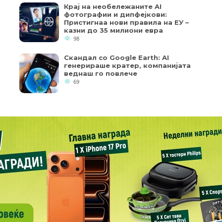
Крај на необележаните AI
фотографии и дипфејкови:
Пристигнаа нови правила на ЕУ –
казни до 35 милиони евра
98
Скандал со Google Earth: AI
генерираше кратер, компанијата
веднаш го повлече
69
Copyright © 2018 - Member of IAB Macedonia
кои од колачињата се од суштинско значење за работата на
Member of Clip Media Group / 2017
ернет страница и вашето корисничко искуство. Напомена: