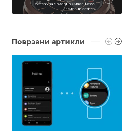
Watch3 за модерно живеење со
засилени сетила
Поврзани артикли