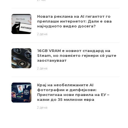
Новата реклама на AI гигантот го
преплаши интернетот: Дали е ова
најчудното видео досега?
2 дена
16GB VRAM е новиот стандард на
Steam, но повеќето гејмери ​​сè уште
заостануваат
2 дена
Крај на необележаните AI
фотографии и дипфејкови:
Пристигнаа нови правила на ЕУ –
казни до 35 милиони евра
2 дена