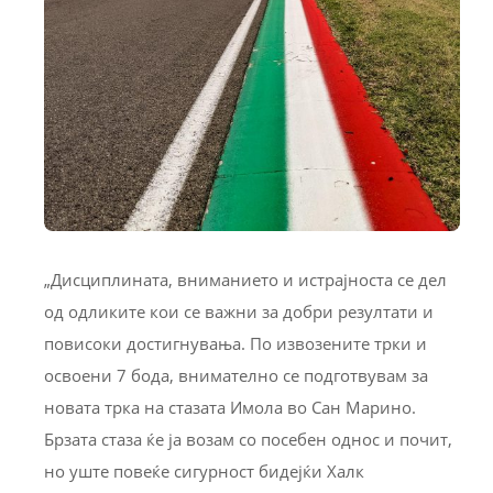
„Дисциплината, вниманието и истрајноста се дел
од одликите кои се важни за добри резултати и
повисоки достигнувања. По извозените трки и
освоени 7 бода, внимателно се подготвувам за
новата трка на стазата Имола во Сан Марино.
Брзата стаза ќе ја возам со посебен однос и почит,
но уште повеќе сигурност бидејќи Халк