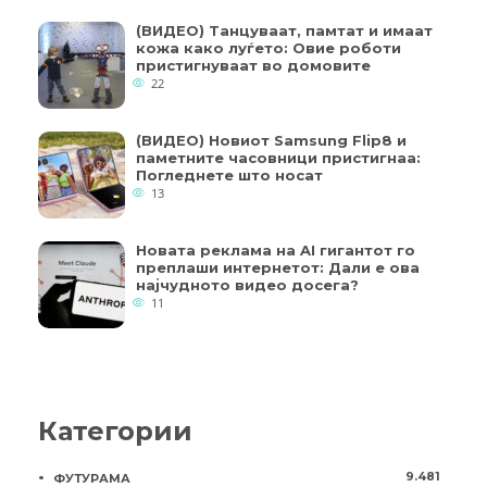
(ВИДЕО) Танцуваат, памтат и имаат
кожа како луѓето: Овие роботи
пристигнуваат во домовите
22
(ВИДЕО) Новиот Samsung Flip8 и
паметните часовници пристигнаа:
Погледнете што носат
13
Новата реклама на AI гигантот го
преплаши интернетот: Дали е ова
најчудното видео досега?
11
Категории
9.481
ФУТУРАМА