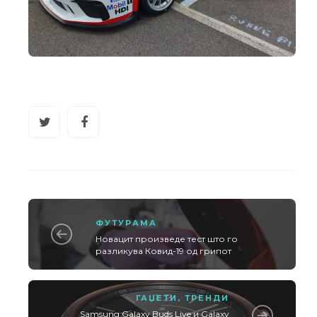
ФУТУРАМА
Новацит произведе тест што го
разликува Ковид-19 од грипот
ГАЏЕТИ
,
ТРЕНДИ
Samsung Galaxy Buds Live и Galaxy