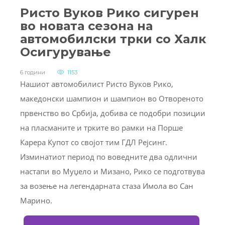
Ристо Вуков Рико сигурен
во новата сезона на
автомобилски трки со Халк
Осигурување
6 години
1153
Нашиот автомобилист Ристо Вуков Рико,
македонски шампион и шампион во Отвореното
првенство во Србија, добива се подобри позиции
на пласманите и трките во рамки на Порше
Карера Купот со својот тим ГДЛ Рејсинг.
Изминатиот период по воведните два одлични
настапи во Муџело и Мизано, Рико се подготвува
за возење на легендарната стаза Имола во Сан
Марино.