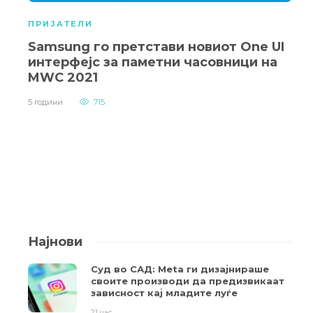
ПРИЈАТЕЛИ
Samsung го претстави новиот One UI
интерфејс за паметни часовници на
MWC 2021
5 години
715
Најнови
Суд во САД: Meta ги дизајнираше
своите производи да предизвикаат
зависност кај младите луѓе
21 час