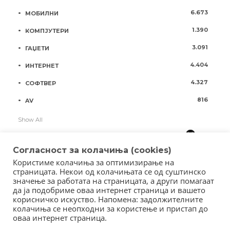
6.673
МОБИЛНИ
1.390
КОМПЈУТЕРИ
3.091
ГАЏЕТИ
4.404
ИНТЕРНЕТ
4.327
СОФТВЕР
816
AV
Show All
Согласност за колачиња (cookies)
Користиме колачиња за оптимизирање на
страницата. Некои од колачињата се од суштинско
значење за работата на страницата, а други помагаат
да ја подобриме оваа интернет страница и вашето
корисничко искуство. Напомена: задолжителните
колачиња се неопходни за користење и пристап до
оваа интернет страница.
Copyright © 2018 - Member of IAB Macedonia