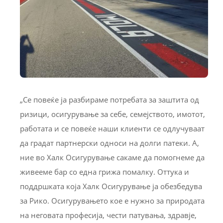
„Се повеќе ја разбираме потребата за заштита од
ризици, осигурување за себе, семејството, имотот,
работата и се повеќе наши клиенти се одлучуваат
да градат партнерски односи на долги патеки. А,
ние во Халк Осигурување сакаме да помогнеме да
живееме бар со една грижа помалку. Оттука и
поддршката која Халк Осигурување ја обезбедува
за Рико. Осигурувањето кое е нужно за природата
на неговата професија, чести патувања, здравје,