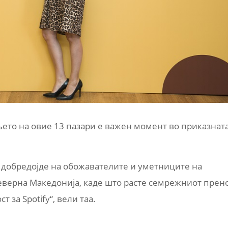
ањето на овие 13 пазари е важен момент во приказнат
 добредојде на обожавателите и уметниците на
Северна Македонија, каде што расте семрежниот прен
 за Spotify“, вели таа.