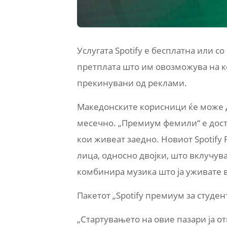
Услугата Spotify е бесплатна или со
претплата што им овозможува на ко
прекинувани од реклами.
Македонските корисници ќе може да
месечно. „Премиум фемили“ е достап
кои живеат заедно. Новиот Spotify 
лица, односно двојки, што вклучува
комбинира музика што ја уживате 
Пакетот „Spotify премиум за студен
„Стартувањето на овие пазари ја о