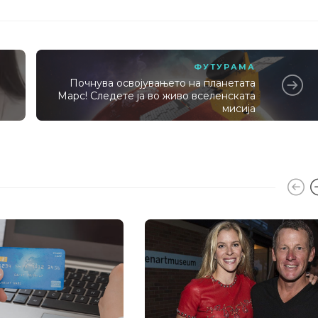
ФУТУРАМА
Почнува освојувањето на планетата
Марс! Следете ја во живо вселенската
мисија