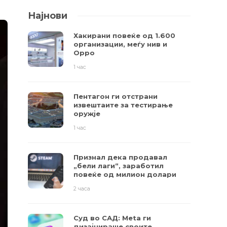
Најнови
Хакирани повеќе од 1.600
организации, меѓу нив и
Oppo
1 час
Пентагон ги отстрани
извештаите за тестирање
оружје
1 час
Признал дека продавал
„бели лаги“, заработил
повеќе од милион долари
2 часа
Суд во САД: Meta ги
дизајнираше своите