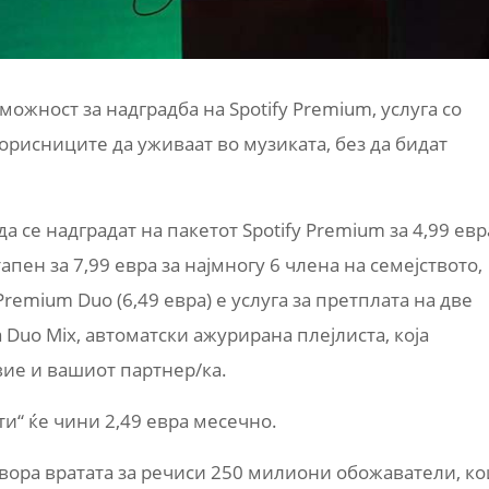
 можност за надградба на Spotify Premium, услуга со
рисниците да уживаат во музиката, без да бидат
 се надградат на пакетот Spotify Premium за 4,99 евр
ен за 7,99 евра за најмногу 6 члена на семејството,
Premium Duo (6,49 евра) е услуга за претплата на две
 Duo Mix, автоматски ажурирана плејлиста, која
вие и вашиот партнер/ка.
ти“ ќе чини 2,49 евра месечно.
твора вратата за речиси 250 милиони обожаватели, ко