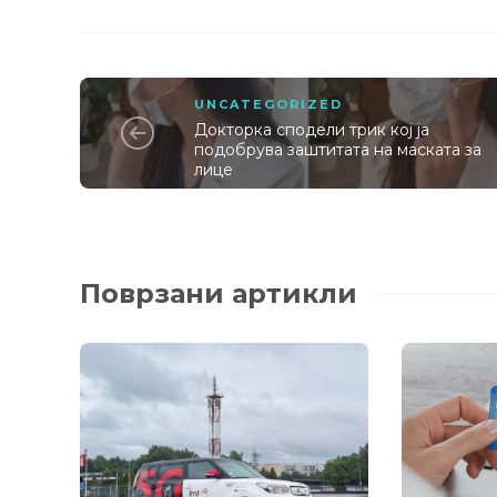
UNCATEGORIZED
Докторка сподели трик кој ја
подобрува заштитата на маската за
лице
Поврзани артикли