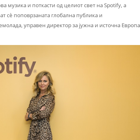
а музика и поткасти од целиот свет на Spotify, а
ат сè поповрзаната глобална публика и
молада, управен директор за јужна и источна Европа