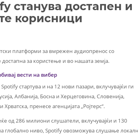
fy станува достапен и
те корисници
ветски платформи за вмрежен аудиопренос со
де достапна за користење и во нашата земја.
обивај вести на вибер
Spotify стартува и на 12 нови пазари, вклучувајќи ги
усија, Албанија, Босна и Херцеговина, Словенија,
и Хрватска, пренесе агенцијата „Ројтерс“.
веќе од 286 милиони слушатели, вклучувајќи и 130
 глобално ниво, Spotify овозможува слушање локал