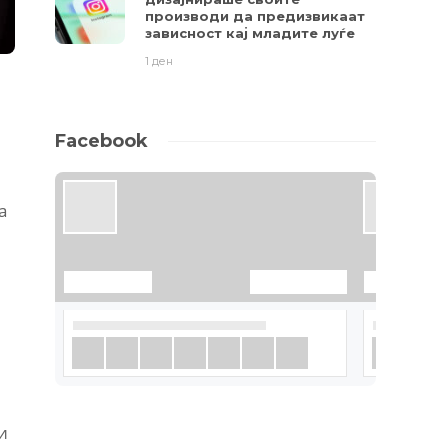
производи да предизвикаат
зависност кај младите луѓе
1 ден
Facebook
а
и