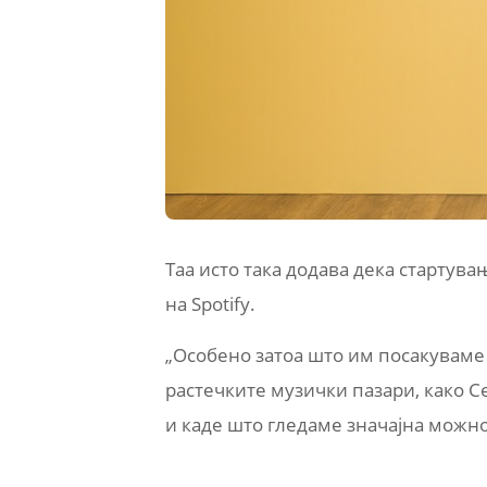
Таа исто така додава дека стартув
на Spotify.
„Особено затоа што им посакуваме
растечките музички пазари, како 
и каде што гледаме значајна можност