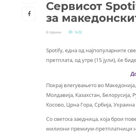
Сервисот Spoti
за македонски
6 години
1432
Spotify, една од најпопуларните с
претплата, од утре (15 јули), ќе би
Д
Покрај влегувањето во Македонија, 
Молдавија, Казахстан, Белорусија, Р
Косово, Црна Гора, Србија, Украина 
Со светска заедница, која брои по
милиони премиум-претплатници на