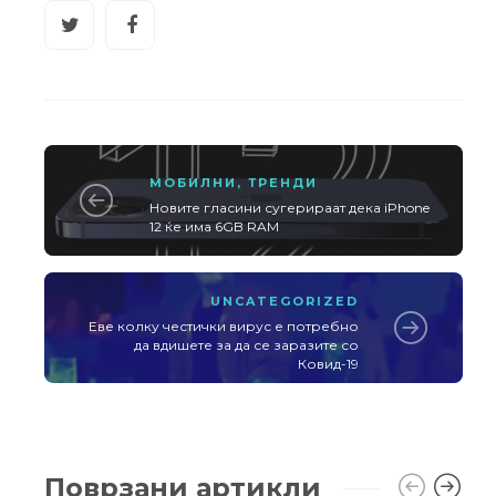
МОБИЛНИ
,
ТРЕНДИ
Новите гласини сугерираат дека iPhone
12 ќе има 6GB RAM
UNCATEGORIZED
Еве колку честички вирус е потребно
да вдишете за да се заразите со
Ковид-19
Поврзани артикли