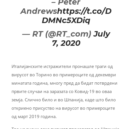
– Peter
Andrews
https://t.co/D
DMNc5XDiq
— RT (@RT_com)
July
7, 2020
Италијанските истражители пронашле траги од
вирусот во Торино во примероците од декември
минатата година, многу пред да бидат потврдени
првите случаи на заразата со Ковид-19 во оваа
земја. Слично било и во Шпанија, каде што било
откриено присуство на вирусот во примероците
од март 2019 година.
Тоа не значи дека вирусот произлегол од Шпанија,