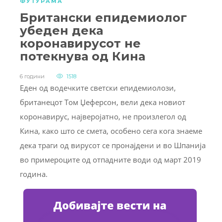
ФУТУРАМА
Британски епидемиолог
убеден дека
коронавирусот не
потекнува од Кина
6 години
1518
Еден од водечките светски епидемиолози,
британецот Том Џеферсон, вели дека новиот
коронавирус, најверојатно, не произлегол од
Кина, како што се смета, особено сега кога знаеме
дека траги од вирусот се пронајдени и во Шпанија
во примероците од отпадните води од март 2019
година.