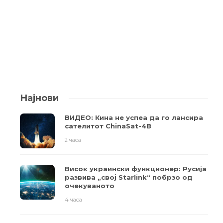
Најнови
ВИДЕО: Кина не успеа да го лансира
сателитот ChinaSat-4B
2 часа
Висок украински функционер: Русија
развива „свој Starlink“ побрзо од
очекуваното
4 часа