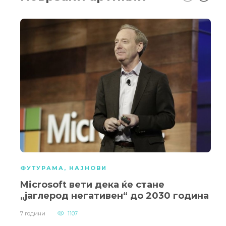
ФУТУРАМА
,
НАЈНОВИ
Microsoft вети дека ќе стане
„јаглерод негативен“ до 2030 година
7 години
1107