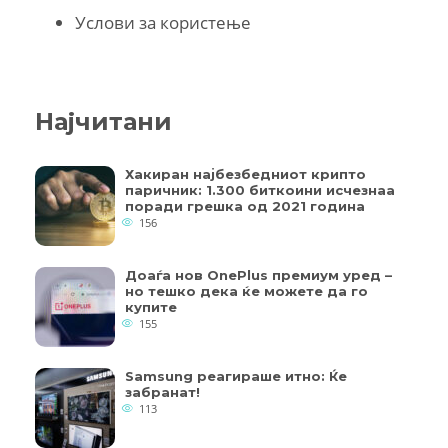
Услови за користење
Најчитани
Хакиран најбезбедниот крипто
паричник: 1.300 биткоини исчезнаа
поради грешка од 2021 година
156
Доаѓа нов OnePlus премиум уред –
но тешко дека ќе можете да го
купите
155
Samsung реагираше итно: Ќе
забранат!
113