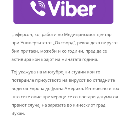
Џеферсон, кој работи во Медицинскиот центар
при Универзитетот „Оксфорд“, рекол дека вирусот
бил притаен, можеби и со години, пред да се
активира кон крајот на минатата година.
Тој укажува на многубројни студии кои го
потврдиле присуството на вирусот во отпадните
води од Европа до Јужна Америка. Интересно е тоа
што сите овие примероци се со постари датуми од
првиот случај на заразата во кинескиот град
Вухан.