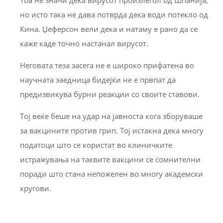
но исто така не дава потврда дека води потекло од
Кина. Џеферсон вели дека и натаму е рано да се
каже каде точно настанал вирусот.
Неговата теза засега не е широко прифатена во
научната заедница бидејќи не е првпат да
предизвикува бурни реакции со своите ставови.
Тој веќе беше на удар на јавноста кога зборуваше
за вакцините против грип. Тој истакна дека многу
податоци што се користат во клиничките
истражувања на таквите вакцини се сомнителни
поради што стана непожелен во многу академски
кругови.