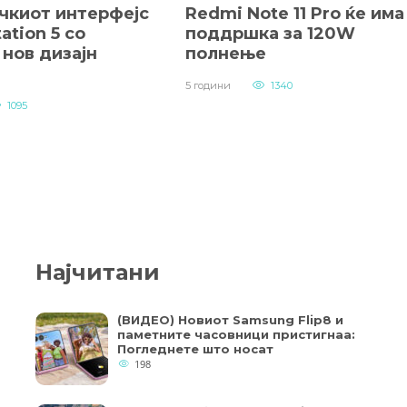
чкиот интерфејс
Redmi Note 11 Pro ќе има
ation 5 со
поддршка за 120W
нов дизајн
полнење
5 години
1340
1095
Најчитани
(ВИДЕО) Новиот Samsung Flip8 и
паметните часовници пристигнаа:
Погледнете што носат
198