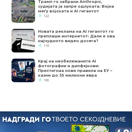
Трамп го забрани Anthropic,
судијата ја запре одлуката: Војна
меѓу војската и AI гигантот
122
Новата реклама на AI гигантот го
преплаши интернетот: Дали е ова
најчудното видео досега?
110
Крај на необележаните AI
фотографии и дипфејкови:
Пристигнаа нови правила на ЕУ –
казни до 35 милиони евра
100