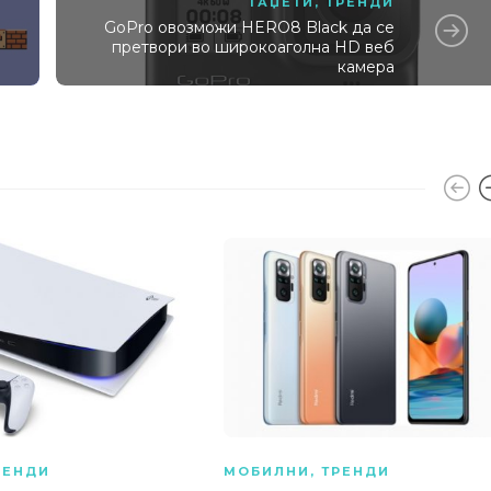
ГАЏЕТИ
,
ТРЕНДИ
GoPro овозможи HERO8 Black да се
претвори во широкоаголна HD веб
камера
РЕНДИ
МОБИЛНИ
,
ТРЕНДИ