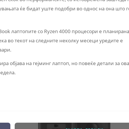
увањата ќе бидат уште подобри во однос на она што г
cBook лаптопите со Ryzen 4000 процесори е планиран
дека во текот на следните неколку месеци уредите е
зари.
ира објава на гејминг лаптоп, но повеќе детали за ов
недела.