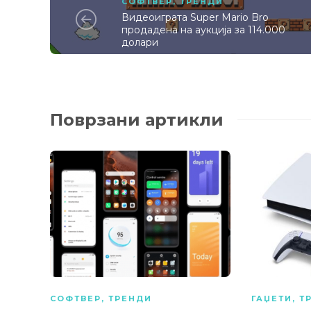
СОФТВЕР
,
ТРЕНДИ
Видеоиграта Super Mario Bro
продадена на аукција за 114.000
долари
Поврзани артикли
СОФТВЕР
,
ТРЕНДИ
ГАЏЕТИ
,
Т