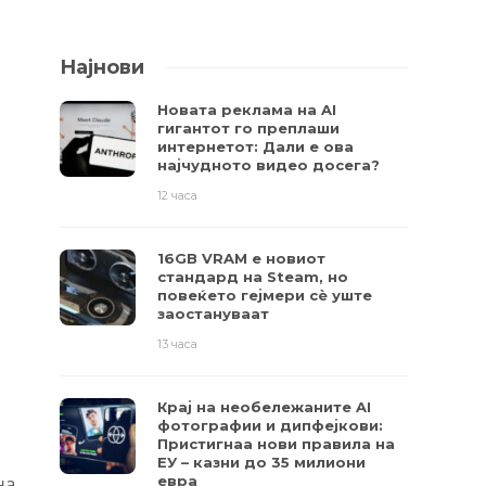
Најнови
Новата реклама на AI
гигантот го преплаши
интернетот: Дали е ова
најчудното видео досега?
12 часа
16GB VRAM е новиот
стандард на Steam, но
повеќето гејмери ​​сè уште
заостануваат
13 часа
Крај на необележаните AI
фотографии и дипфејкови:
Пристигнаа нови правила на
ЕУ – казни до 35 милиони
на
евра