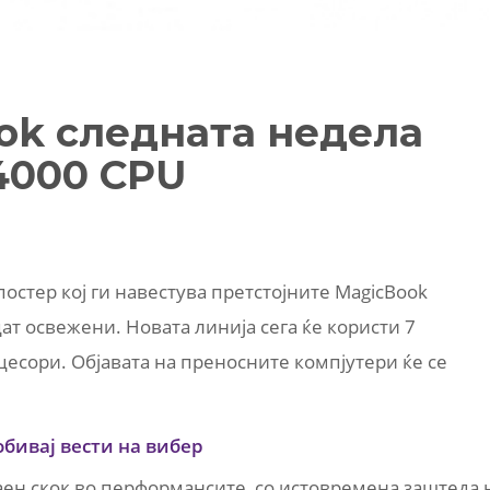
ok следната недела
4000 CPU
остер кој ги навестува претстојните MagicBook
ат освежени. Новата линија сега ќе користи 7
есори. Објавата на преносните компјутери ќе се
обивај вести на вибер
ен скок во перформансите, со истовремена заштеда 