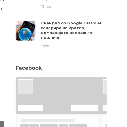
13 часа
о
Скандал со Google Earth: AI
генерираше кратер,
а
компанијата веднаш го
повлече
1 ден
а
Facebook