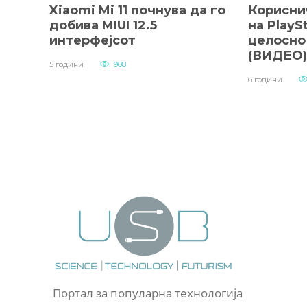
Xiaomi Mi 11 почнува да го
Корисни
добива MIUI 12.5
на PlaySt
интерфејсот
целосно 
(ВИДЕО)
5 години
908
6 години
Портал за популарна технологија