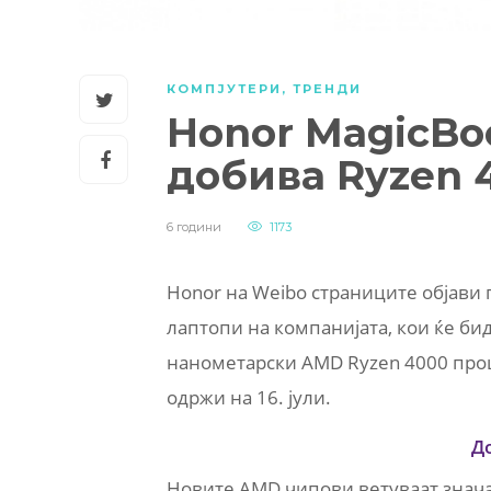
КОМПЈУТЕРИ
,
ТРЕНДИ
Honor MagicBo
добива Ryzen 
6 години
1173
Honor на Weibo страниците објави п
лаптопи на компанијата, кои ќе бид
нанометарски AMD Ryzen 4000 проц
одржи на 16. јули.
Д
Новите AMD чипови ветуваат знача