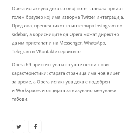
Opera истакнува дека со овој потег станала првиот
голем браузер кој има изворна Twitter интеграција.
Пред ова, прегледникот го интегрира Instagram во
sidebar, а корисниците од Opera можат директно
да им пристапат и на Messenger, WhatsApp,
Telegram и VKontakte сервисите.
Opera 69 пристигнува и со уште некои нови
карактеристики: старата страница има нов виџет
за време, а Opera истакнува дека е подобрен
и Workspaces и опцијата за визуелно менување
табови.