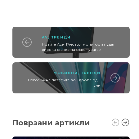
AV
,
ТРЕНДИ
Новите Acer Predator монитори нудат
висока стапка на освежување
МОБИЛНИ
,
ТРЕНДИ
Honor 9A на пазарите во Европа од 1.
јули
Поврзани артикли