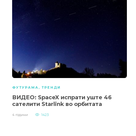
ФУТУРАМА
,
ТРЕНДИ
ВИДЕО: SpaceX испрати уште 46
сателити Starlink во орбитата
4 години
1423