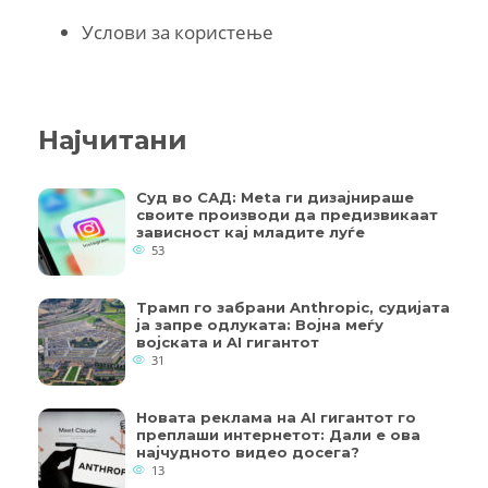
Услови за користење
Најчитани
Суд во САД: Meta ги дизајнираше
своите производи да предизвикаат
зависност кај младите луѓе
53
Трамп го забрани Anthropic, судијата
ја запре одлуката: Војна меѓу
војската и AI гигантот
31
Новата реклама на AI гигантот го
преплаши интернетот: Дали е ова
најчудното видео досега?
13