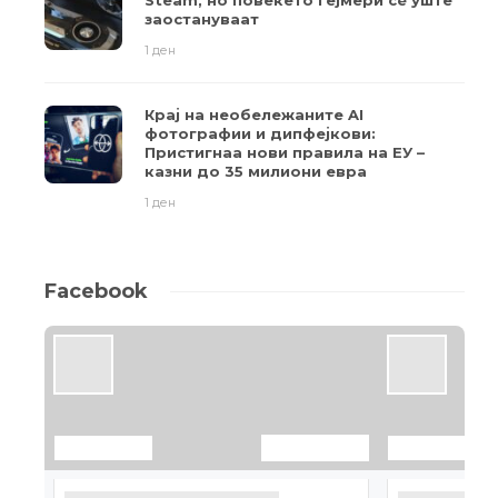
Steam, но повеќето гејмери ​​сè уште
заостануваат
1 ден
Крај на необележаните AI
фотографии и дипфејкови:
Пристигнаа нови правила на ЕУ –
казни до 35 милиони евра
1 ден
Facebook