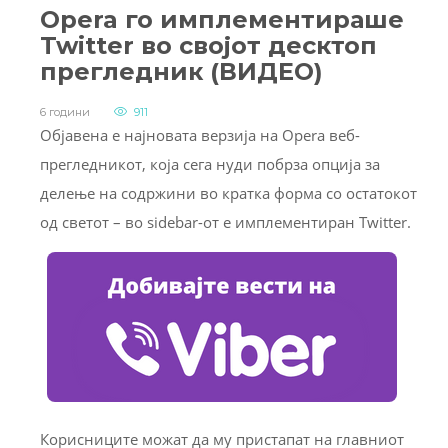
Opera го имплементираше
Twitter во својот десктоп
прегледник (ВИДЕО)
6 години
911
Објавена е најновата верзија на Opera веб-
прегледникот, која сега нуди побрза опција за
делење на содржини во кратка форма со остатокот
од светот – во sidebar-от е имплементиран Twitter.
Корисниците можат да му пристапат на главниот