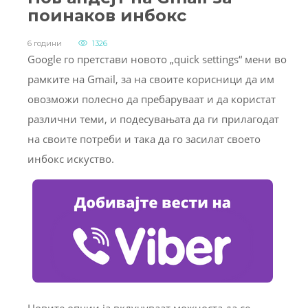
поинаков инбокс
6 години
1326
Google го претстави новото „quick settings“ мени во
рамките на Gmail, за на своите корисници да им
овозможи полесно да пребаруваат и да користат
различни теми, и подесувањата да ги прилагодат
на своите потреби и така да го засилат своето
инбокс искуство.
Новите опции ја вклучуваат можноста да се