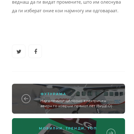
веднаш да ги видат промените, што им олеснува
да ги изберат оние кои најмногу им одговараат.
ФУТУРАМА
Најголемиот целосно електричен
авион го изврши првиот лет (ВИДЕО)
МОБИЛНИ
,
ТРЕНДИ
,
ТОП