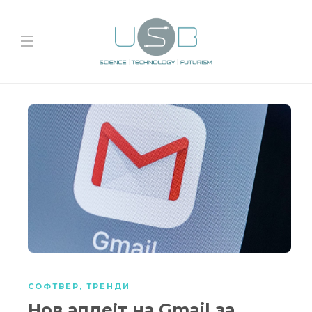
СОФТВЕР
,
ТРЕНДИ
Нов апдејт на Gmail за