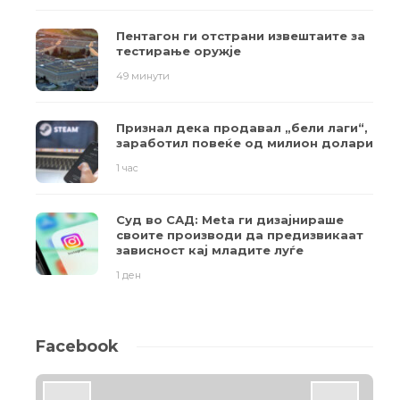
Пентагон ги отстрани извештаите за
тестирање оружје
49 минути
Признал дека продавал „бели лаги“,
заработил повеќе од милион долари
1 час
Суд во САД: Meta ги дизајнираше
своите производи да предизвикаат
зависност кај младите луѓе
1 ден
Facebook