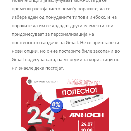
промени растојанието помеѓу пораките, да се
избере еден од понудените типови инбокс, и на
пораките да им се додадат други елементи кои
придонесуваат за персонализација на
поштенското сандаче на Gmail. Не се претставени
нови опции, но оние постарите биле закопани во
Gmail подесувањата, па многумина корисници не
ни знаеле дека постојат.