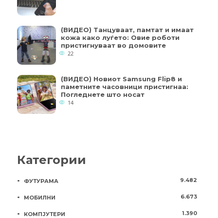
(ВИДЕО) Танцуваат, памтат и имаат
кожа како луѓето: Овие роботи
пристигнуваат во домовите
22
(ВИДЕО) Новиот Samsung Flip8 и
паметните часовници пристигнаа:
Погледнете што носат
14
Категории
9.482
ФУТУРАМА
6.673
МОБИЛНИ
1.390
КОМПЈУТЕРИ