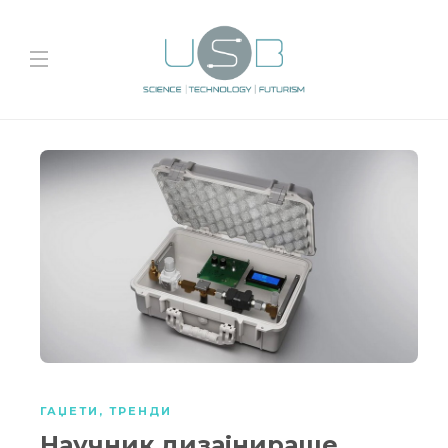
ГАЏЕТИ
,
ТРЕНДИ
Научник дизајнираше