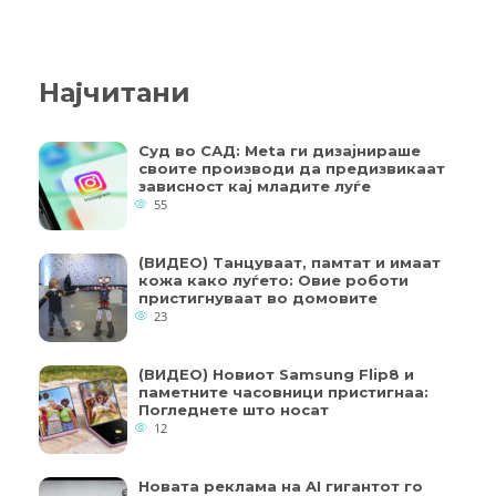
Најчитани
Суд во САД: Meta ги дизајнираше
своите производи да предизвикаат
зависност кај младите луѓе
55
(ВИДЕО) Танцуваат, памтат и имаат
кожа како луѓето: Овие роботи
пристигнуваат во домовите
23
(ВИДЕО) Новиот Samsung Flip8 и
паметните часовници пристигнаа:
Погледнете што носат
12
Новата реклама на AI гигантот го