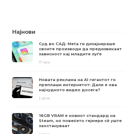
Најнови
Суд во САД: Meta ги дизајнираше
своите производи да предизвикаат
зависност кај младите луѓе
17 часа
Новата реклама на AI гигантот го
преплаши интернетот: Дали е ова
најчудното видео досега?
2 дена
16GB VRAM е новиот стандард на
Steam, но повеќето гејмери ​​сè уште
заостануваат