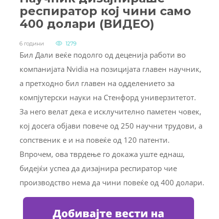
респиратор кој чини само
400 долари (ВИДЕО)
6 години
1279
Бил Дали веќе подолго од деценија работи во
компанијата Nvidia на позицијата главен научник,
а претходно бил главен на одделението за
компјутерски науки на Стенфорд универзитетот.
За него велат дека е исклучително паметен човек,
кој досега објави повече од 250 научни трудови, а
сопственик е и на повеќе од 120 патенти.
Впрочем, ова тврдење го докажа уште еднаш,
бидејќи успеа да дизајнира респиратор чие
производство нема да чини повеќе од 400 долари.