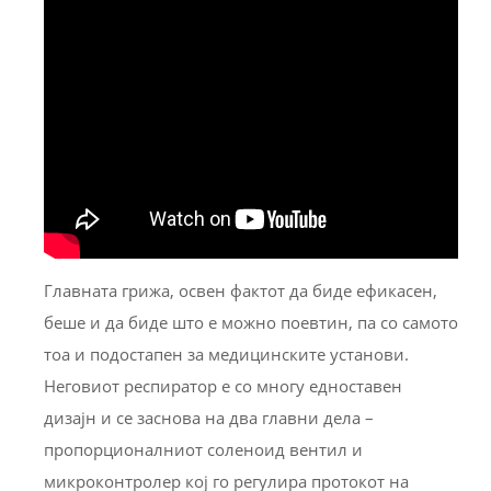
Главната грижа, освен фактот да биде ефикасен,
беше и да биде што е можно поевтин, па со самото
тоа и подостапен за медицинските установи.
Неговиот респиратор е со многу едноставен
дизајн и се заснова на два главни дела –
пропорционалниот соленоид вентил и
микроконтролер кој го регулира протокот на