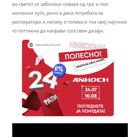
во светот се заболени повеќе од три и пол
милиони луѓе, јасно е дека потребата за
респиратори и натаму е голема и тоа овој научник
го поттикна да направи сопствен дизајн.