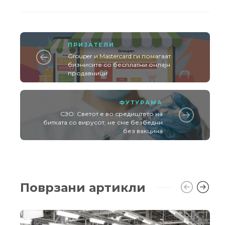
ПРИЈАТЕЛИ
Grouper и Маstercard ги помагаат
бизнисите со бесплатни онлајн
продавници
ФУТУРАМА
СЗО: Светот е во средиштето на
битката со вирусот, не сме безбедни
без вакцина
Поврзани артикли