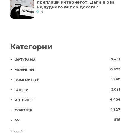
преплаши интернетот: Дали е ова
најчудното видео досега?
9
Категории
9.481
ФУТУРАМА
6.673
МОБИЛНИ
1.390
КОМПЈУТЕРИ
3.091
ГАЏЕТИ
4.404
ИНТЕРНЕТ
4.327
СОФТВЕР
816
AV
Show All