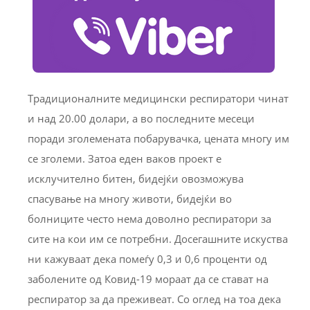
Традиционалните медицински респиратори чинат
и над 20.00 долари, а во последните месеци
поради зголемената побарувачка, цената многу им
се зголеми. Затоа еден ваков проект е
исклучително битен, бидејќи овозможува
спасување на многу животи, бидејќи во
болниците често нема доволно респиратори за
сите на кои им се потребни. Досегашните искуства
ни кажуваат дека помеѓу 0,3 и 0,6 проценти од
заболените од Ковид-19 мораат да се стават на
респиратор за да преживеат. Со оглед на тоа дека