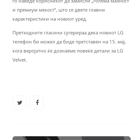
го наведе корисникот да замисли „голема мазност
и премиум мекост“, што се двете главни
карактеристики на новиот уред.
Претходните гласини сугерираа дека новиот LG
телефон би можел да биде претставен на 15. мај,
кога веројатно ќе дознаеме повеќе детали за LG
Velvet.