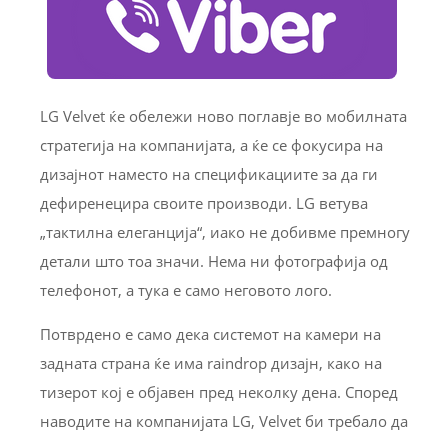
LG Velvet ќе обележи ново поглавје во мобилната
стратегија на компанијата, а ќе се фокусира на
дизајнот наместо на спецификациите за да ги
дефиренецира своите производи. LG ветува
„тактилна елеганција“, иако не добивме премногу
детали што тоа значи. Нема ни фотографија од
телeфонот, а тука е само неговото лого.
Потврдено е само дека системот на камери на
задната страна ќе има raindrop дизајн, како на
тизерот кој е објавен пред неколку дена. Според
наводите на компанијата LG, Velvet би требало да