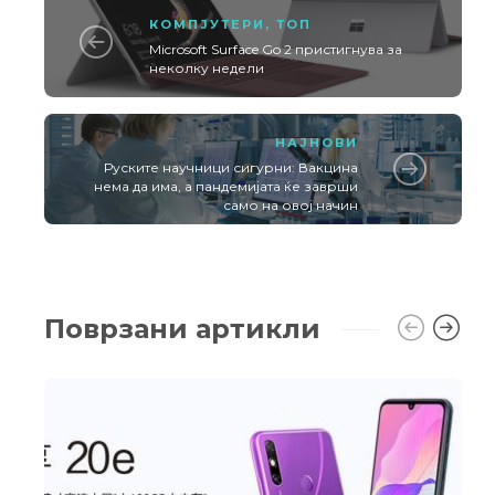
КОМПЈУТЕРИ
,
ТОП
Microsoft Surface Go 2 пристигнува за
неколку недели
НАЈНОВИ
Руските научници сигурни: Вакцина
нема да има, а пандемијата ќе заврши
само на овој начин
Поврзани артикли