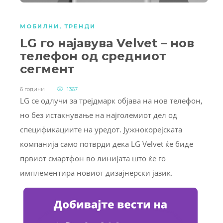
МОБИЛНИ
,
ТРЕНДИ
LG го најавува Velvet – нов
телефон од средниот
сегмент
6 години
1367
LG се одлучи за трејдмарк објава на нов телефон,
но без истакнување на најголемиот дел од
спецификациите на уредот. Јужнокорејската
компанија само потврди дека LG Velvet ќе биде
првиот смартфон во линијата што ќе го
имплементира новиот дизајнерски јазик.