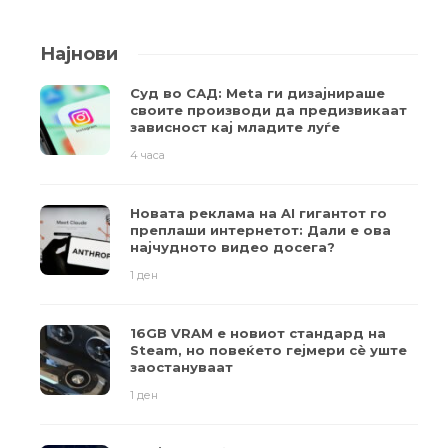
Најнови
Суд во САД: Meta ги дизајнираше
своите производи да предизвикаат
зависност кај младите луѓе
4 часа
Новата реклама на AI гигантот го
преплаши интернетот: Дали е ова
најчудното видео досега?
1 ден
16GB VRAM е новиот стандард на
Steam, но повеќето гејмери ​​сè уште
заостануваат
1 ден