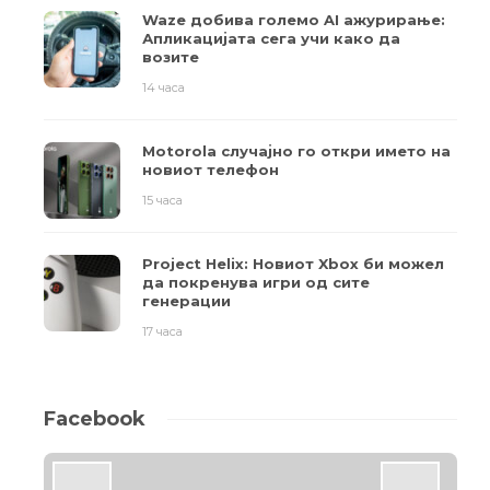
Waze добива големо AI ажурирање:
Апликацијата сега учи како да
возите
14 часа
Motorola случајно го откри името на
новиот телефон
15 часа
Project Helix: Новиот Xbox би можел
да покренува игри од сите
генерации
17 часа
Facebook