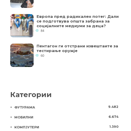
Европа пред радикален потег: Дали
се подготвува општа забрана за
социјалните медиуми за деца?
84
Пентагон ги отстрани извештаите за
тестирање оружје
60
Категории
9.482
ФУТУРАМА
6.674
МОБИЛНИ
1.390
КОМПЈУТЕРИ