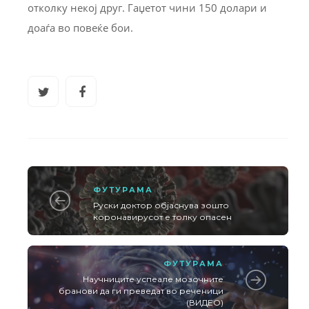
отколку некој друг. Гаџетот чини 150 долари и
доаѓа во повеќе бои.
ФУТУРАМА
Руски доктор објаснува зошто
коронавирусот е толку опасен
ФУТУРАМА
Научниците успеале мозочните
бранови да ги преведат во реченици
(ВИДЕО)