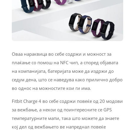
Оваа нараквица во себе содржи и можност за
плаќање со помош на NFC чип, а според објавата
на компанијата, батеријата може да издржи до
седум дена, што се наведува како прилично добро
во однос на можностите кои ги има.
Fitbit Charge 4 во себе содржи повеќе од 20 модови
за вежбање, а некои од поинтересните се GPS
температурните мапи, така што можете да знаете
кој дел од вежбањето ве напреднал повеќе