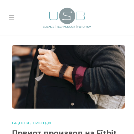
ГАЏЕТИ
,
ТРЕНДИ
Првиот производ на Fitbit