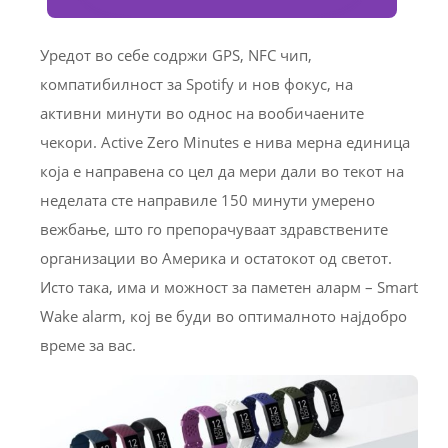
Уредот во себе содржи GPS, NFC чип,
компатибилност за Spotify и нов фокус, на
активни минути во однос на вообичаените
чекори. Active Zero Minutes е нива мерна единица
која е направена со цел да мери дали во текот на
неделата сте направиле 150 минути умерено
вежбање, што го препорачуваат здравствените
организации во Америка и остатокот од светот.
Исто така, има и можност за паметен аларм – Smart
Wake alarm, кој ве буди во оптималното најдобро
време за вас.