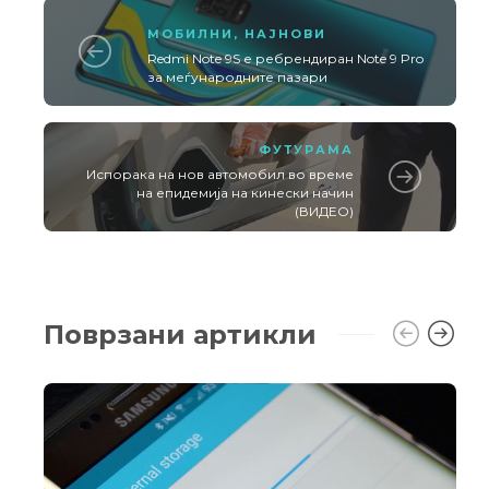
МОБИЛНИ
,
НАЈНОВИ
Redmi Note 9S е ребрендиран Note 9 Pro
за меѓународните пазари
ФУТУРАМА
Испорака на нов автомобил во време
на епидемија на кинески начин
(ВИДЕО)
Поврзани артикли