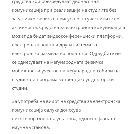
средства кои обезбедуваат двонасочна
комуникација при реализација на студиите без
заедничко физичко присуство на учесниците во
активноста. Средства за електронска комуникација
можат да бидат видеоконференциски платформи,
електронска пошта и други системи за
електронска размена на податоци. Одредбите не
се однесуваат на меѓународната физичка
мобилност и учество на меѓународни собири на
студиската програма за трет циклус докторски
студии.
За употреба на видот на средства за електронска
комуникација одлука донесува
високообразовната установа, односно јавната
научна установа.