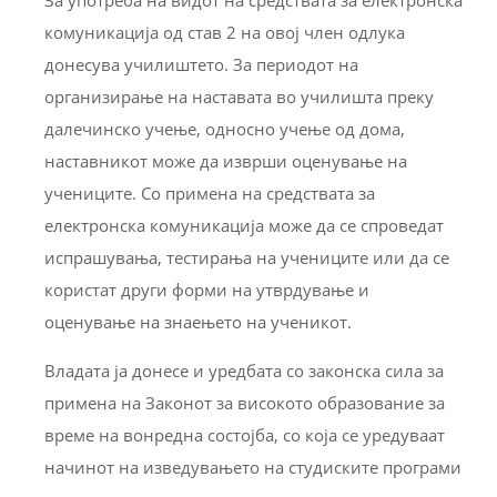
За употреба на видот на средствата за електронска
комуникација од став 2 на овој член одлука
донесува училиштето. За периодот на
организирање на наставата во училишта преку
далечинско учење, односно учење од дома,
наставникот може да изврши оценување на
учениците. Со примена на средствата за
електронска комуникација може да се спроведат
испрашувања, тестирања на учениците или да се
користат други форми на утврдување и
оценување на знаењето на ученикот.
Владата ја донесе и уредбата со законска сила за
примена на Законот за високото образование за
време на вонредна состојба, со која се уредуваат
начинот на изведувањето на студиските програми