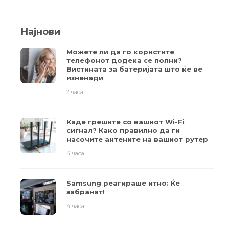
Најнови
Можете ли да го користите
телефонот додека се полни?
Вистината за батеријата што ќе ве
изненади
2 часа
Каде грешите со вашиот Wi-Fi
сигнал? Како правилно да ги
насочите антените на вашиот рутер
4 часа
Samsung реагираше итно: Ќе
забранат!
4 часа