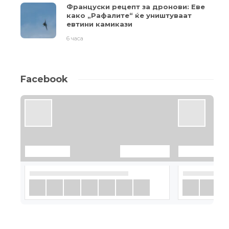
Француски рецепт за дронови: Еве
како „Рафалите“ ќе уништуваат
евтини камикази
6 часа
Facebook