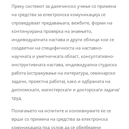
Преку системот за далечинско учење со примена
на средства за електронска комуникација се
спроведуваат предавањата, вежбите, форми на
континуирана проверка на знаењето,
индивидуалната настава и други облици кои се
соодветни на специфичноста на наставно-
научната и уметничката област, консултативно-
инструктивната настава, индивидуална студиска
работа (истражување на литература, семинарски
задачи, проектна работа), како и одбраната на
дипломска/и, магистерска/и и докторска/и задача/
труд.
Полагањето на испитите и колоквиумите ќе се
врши со примена на средства за електронска
комуникација под услов да се обезбедени