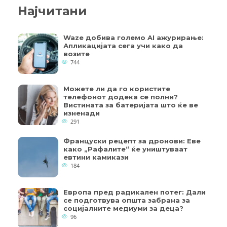
Најчитани
Waze добива големо AI ажурирање:
Апликацијата сега учи како да
возите
744
Можете ли да го користите
телефонот додека се полни?
Вистината за батеријата што ќе ве
изненади
291
Француски рецепт за дронови: Еве
како „Рафалите“ ќе уништуваат
евтини камикази
184
Европа пред радикален потег: Дали
се подготвува општа забрана за
социјалните медиуми за деца?
96