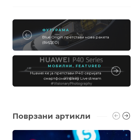
ФУТУРАМА
Blue Origin претстави нова ракета
(ВИДЕО)
МОБИЛНИ
,
FEATURED
Huawei ќе ја претстави P40 серијата
смартфони преку Live stream
Поврзани артикли