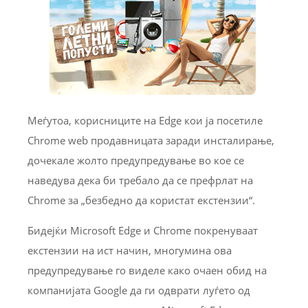
Меѓутоа, корисниците на Edge кои ја посетиле
Chrome web продавницата заради инсталирање,
дочекале жолто предупредување во кое се
наведува дека би требало да се префрлат на
Chrome за „безбедно да користат екстензии“.
Бидејќи Microsoft Edge и Chrome покренуваат
екстензии на ист начин, многумина ова
предупредување го виделе како очаен обид на
компанијата Google да ги одврати луѓето од