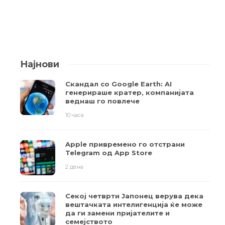
Најнови
Скандал со Google Earth: AI
генерираше кратер, компанијата
веднаш го повлече
10 часа
Apple привремено го отстрани
Telegram од App Store
2 дена
Секој четврти Јапонец верува дека
вештачката интелигенција ќе може
да ги замени пријателите и
семејството