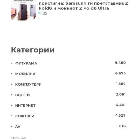
пристигна: Samsung ги претставува Z
Fold8 и моќниот Z Fold8 Ultra
35
Категории
9.480
ФУТУРАМА
6.673
МОБИЛНИ
1.389
КОМПЈУТЕРИ
3.091
ГАЏЕТИ
4.401
ИНТЕРНЕТ
4.327
СОФТВЕР
816
AV
Show All