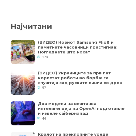
Најчитани
(ВИДЕО) Новиот Samsung Flip8 и
паметните часовници пристигнаа:
Погледнете што носат
170
(ВИДЕО) Украинците за прв пат
користат роботи во борба: ги
спуштија зад руските линии со дрон
57
Два модели на вештачка
интелигенција на OpenAI подготвиле
и извеле сајбернапад
44
Кралот на преклопните уреди