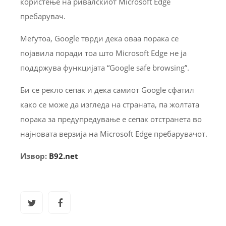
користење на ривалскиот Microsoft Edge
пребарувач.
Меѓутоа, Google тврди дека оваа порака се
појавила поради тоа што Microsoft Edge не ја
поддржува функцијата “Google safe browsing”.
Би се рекло сепак и дека самиот Google сфатил
како се може да изгледа на страната, па жолтата
порака за предупредување е сепак отстранета во
најновата верзија на Microsoft Edge пребарувачот.
Извор:
B92.net