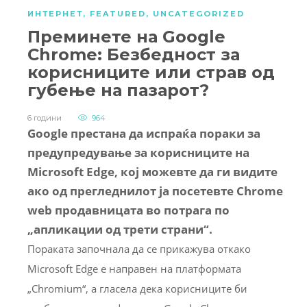
ИНТЕРНЕТ
,
FEATURED
,
UNCATEGORIZED
Преминете на Google
Chrome: Безбедност за
корисниците или страв од
губење на пазарот?
6 години
964
Google престана да испраќа пораки за
предупредување за корисниците на
Microsoft Edge, кој можевте да ги видите
ако од прегледнилот ја посетевте Chrome
web продавницата во потрага по
„апликации од трети страни“.
Пораката започнала да се прикажува откако
Microsoft Edge е направен на платформата
„Chromium“, а гласела дека корисниците би