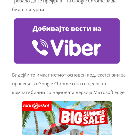
требало да се префрлат на Google Chrome за да
бидат сигурни.
Бидејќи го имаат истиот основен код, екстензии за
правење за Google Chrome сега се целосно
компатибилни со најновата верзија Microsoft Edge.