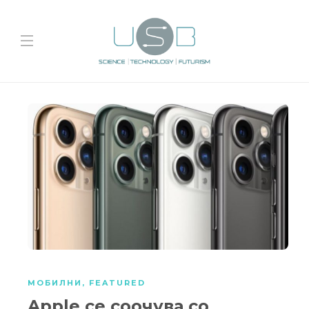
МОБИЛНИ
,
FEATURED
Apple се соочува со