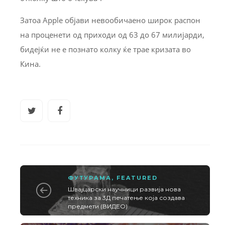
Затоа Apple објави невообичаено широк распон
на проценети од приходи од 63 до 67 милијарди,
бидејќи не е познато колку ќе трае кризата во
Кина.
ФУТУРАМА
,
FEATURED
Швајцарски научници развија нова
техника за 3Д печатење која создава
предмети (ВИДЕО)