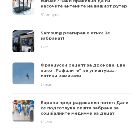
сигнал? Како правилно да ги
насочите антените на вашиот рутер
30 минути
Samsung реагираше итно: Ќе
забранат!
1 час
Француски рецепт за дронови: Еве
како „Рафалите“ ќе уништуваат
евтини камикази
2 часа
Европа пред радикален потег: Дали
се подготвува општа забрана за
социјалните медиуми за деца?
17 часа