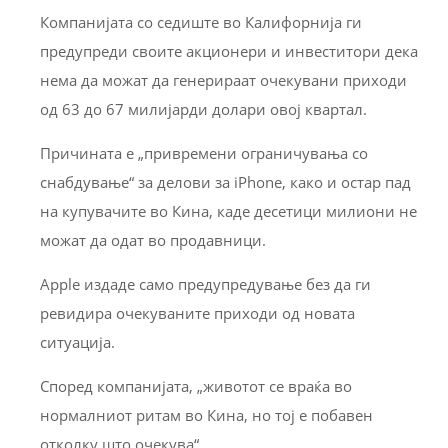
Компанијата со седиште во Калифорнија ги
предупреди своите акционери и инвеститори дека
нема да можат да генерираат очекувани приходи
од 63 до 67 милијарди долари овој квартал.
Причината е „привремени ограничувања со
снабдување“ за делови за iPhone, како и остар пад
на купувачите во Кина, каде десетици милиони не
можат да одат во продавници.
Apple издаде само предупредување без да ги
ревидира очекуваните приходи од новата
ситуација.
Според компанијата, „животот се враќа во
нормалниот ритам во Кина, но тој е побавен
отколку што очекува“.