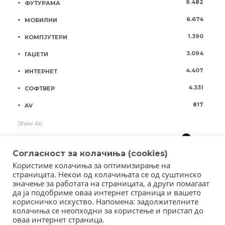
9.482
ФУТУРАМА
6.674
МОБИЛНИ
1.390
КОМПЈУТЕРИ
3.094
ГАЏЕТИ
4.407
ИНТЕРНЕТ
4.331
СОФТВЕР
817
AV
Show All
Согласност за колачиња (cookies)
Користиме колачиња за оптимизирање на
страницата. Некои од колачињата се од суштинско
значење за работата на страницата, а други помагаат
да ја подобриме оваа интернет страница и вашето
корисничко искуство. Напомена: задолжителните
колачиња се неопходни за користење и пристап до
оваа интернет страница.