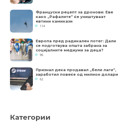
Француски рецепт за дронови: Еве
како „Рафалите“ ќе уништуваат
евтини камикази
114
Европа пред радикален потег: Дали
се подготвува општа забрана за
социјалните медиуми за деца?
96
Признал дека продавал „бели лаги“,
заработил повеќе од милион долари
62
Категории