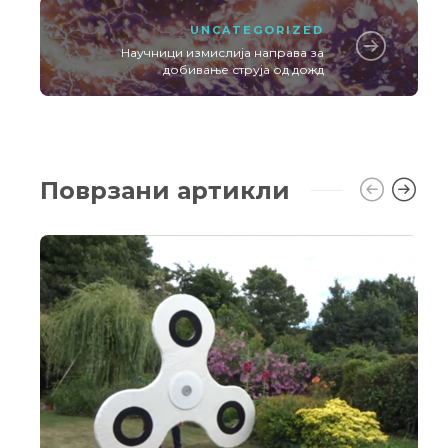
UNCATEGORIZED
Научници измислија направа за
добивање струја од дожд
Поврзани артикли