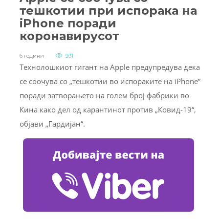
тешкотии при испорака на
iPhone поради
коронавирусот
6 години
931
Технолошкиот гигант на Apple предупредува дека
се соочува со „тешкотии во испораките на iPhone”
поради затворањето на голем број фабрики во
Кина како дел од карантинот против „Ковид-19“,
објави „Гардијан“.