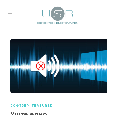
СОФТВЕР
,
FEATURED
Уште едно