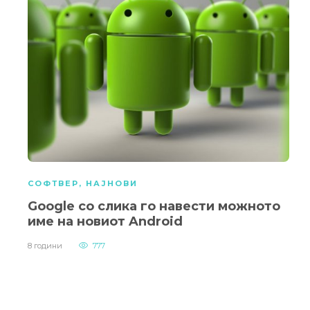
СОФТВЕР
,
НАЈНОВИ
Google со слика го навести можното
име на новиот Android
8 години
777