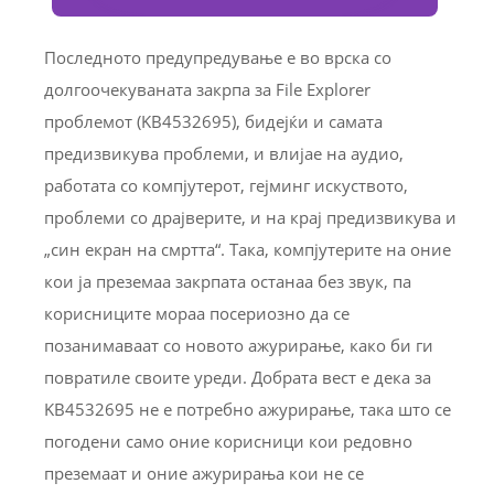
Последното предупредување е во врска со
долгоочекуваната закрпа за File Explorer
проблемот (KB4532695), бидејќи и самата
предизвикува проблеми, и влијае на аудио,
работата со компјутерот, гејминг искуството,
проблеми со драјверите, и на крај предизвикува и
„син екран на смртта“. Така, компјутерите на оние
кои ја преземаа закрпата останаа без звук, па
корисниците мораа посериозно да се
позанимаваат со новото ажурирање, како би ги
повратиле своите уреди. Добрата вест е дека за
KB4532695 не е потребно ажурирање, така што се
погодени само оние корисници кои редовно
преземаат и оние ажурирања кои не се