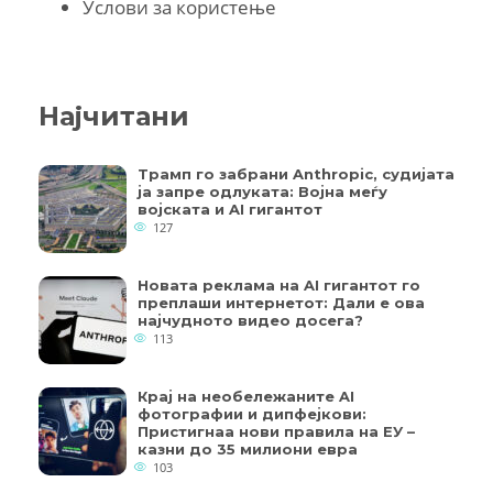
Услови за користење
Најчитани
Трамп го забрани Anthropic, судијата
ја запре одлуката: Војна меѓу
војската и AI гигантот
127
Новата реклама на AI гигантот го
преплаши интернетот: Дали е ова
најчудното видео досега?
113
Крај на необележаните AI
фотографии и дипфејкови:
Пристигнаа нови правила на ЕУ –
казни до 35 милиони евра
103