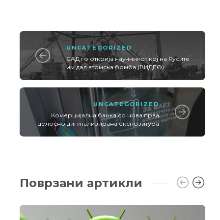
UNCATEGORIZED
САД го открија научникот кој на Русите
им дал атомска бомба (ВИДЕО)
UNCATEGORIZED
Комерцијална банка со нова прва
целосно дигитализирана експозитура
Поврзани артикли