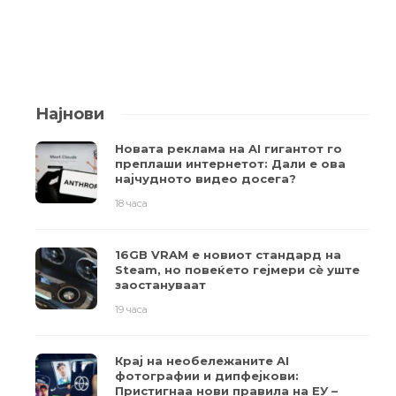
Најнови
Новата реклама на AI гигантот го
преплаши интернетот: Дали е ова
најчудното видео досега?
18 часа
16GB VRAM е новиот стандард на
Steam, но повеќето гејмери ​​сè уште
заостануваат
19 часа
Крај на необележаните AI
фотографии и дипфејкови:
Пристигнаа нови правила на ЕУ –