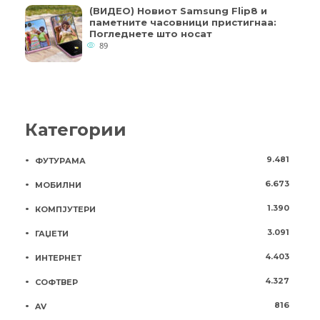
(ВИДЕО) Новиот Samsung Flip8 и
паметните часовници пристигнаа:
Погледнете што носат
89
Категории
9.481
ФУТУРАМА
6.673
МОБИЛНИ
1.390
КОМПЈУТЕРИ
3.091
ГАЏЕТИ
4.403
ИНТЕРНЕТ
4.327
СОФТВЕР
816
AV