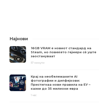
Најнови
16GB VRAM е новиот стандард на
Steam, но повеќето гејмери ​​сè уште
заостануваат
57 минути
Крај на необележаните AI
фотографии и дипфејкови:
Пристигнаа нови правила на ЕУ –
казни до 35 милиони евра
1 час