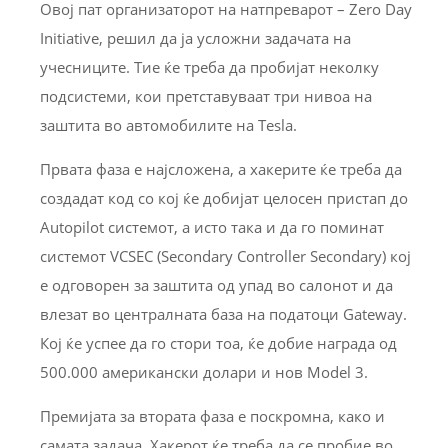
Овој пат организаторот на натпреварот – Zero Day
Initiative, решил да ја усложни задачата на
учесниците. Тие ќе треба да пробијат неколку
подсистеми, кои претставуваат три нивоа на
заштита во автомобилите на Tesla.
Првата фаза е најсложена, а хакерите ќе треба да
создадат код со кој ќе добијат целосен пристап до
Autopilot системот, а исто така и да го поминат
системот VCSEC (Secondary Controller Secondary) кој
е одговорен за заштита од упад во салонот и да
влезат во централната база на податоци Gateway.
Кој ќе успее да го стори тоа, ќе добие награда од
500.000 американски долари и нов Model 3.
Премијата за втората фаза е поскромна, како и
самата задача. Хакерот ќе треба да се пробие во