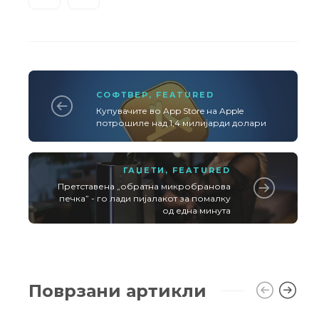
СОФТВЕР
,
FEATURED
Купувачите во App Store на Apple
потрошиле над 1,4 милијарди долари
ГАЏЕТИ
,
FEATURED
Претставена „обратна микробранова
печка” - го лади пијалакот за помалку
од една минута
Поврзани артикли