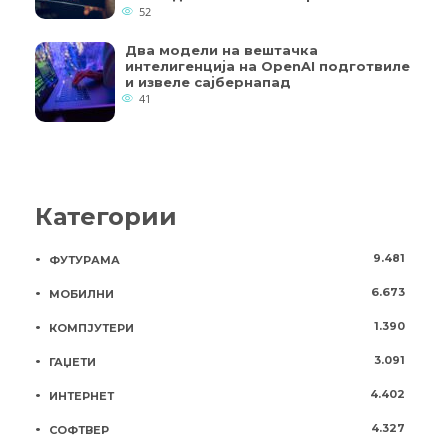
52
Два модели на вештачка
интелигенција на OpenAI подготвиле
и извеле сајбернапад
41
Категории
9.481
ФУТУРАМА
6.673
МОБИЛНИ
1.390
КОМПЈУТЕРИ
3.091
ГАЏЕТИ
4.402
ИНТЕРНЕТ
4.327
СОФТВЕР