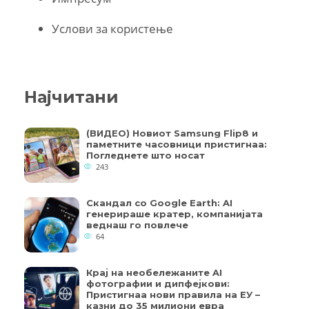
Услови за користење
Најчитани
(ВИДЕО) Новиот Samsung Flip8 и
паметните часовници пристигнаа:
Погледнете што носат
243
Скандал со Google Earth: AI
генерираше кратер, компанијата
веднаш го повлече
64
Крај на необележаните AI
фотографии и дипфејкови:
Пристигнаа нови правила на ЕУ –
казни до 35 милиони евра