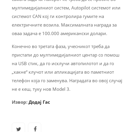
мултимедијалниот систем, Autopilot системот или
системот CAN кој ги контролира гумите на
електричните возила. Максималната награда за
оваа задача е 100.000 американски долари.
Конечно во третата фаза, учесникот треба да
пристапи до мултимедијалниот центар со помош
на USB стик, да го исклучи автопилотот и да го
„хакне“ клучот или апликацијата во паметниот
телефон која го заменува. Наградата во овој случај
не е кеш, туку нов Model 3.
Извор:
Додај Гас