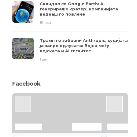
Скандал со Google Earth: AI
генерираше кратер, компанијата
веднаш го повлече
15 часа
Трамп го забрани Anthropic, судијата
ја запре одлуката: Војна меѓу
војската и AI гигантот
1 ден
Facebook