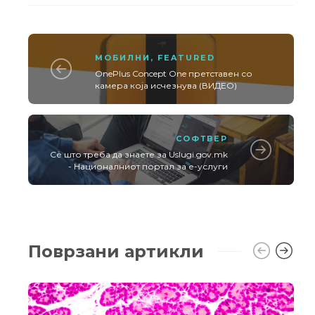
МОБИЛНИ
,
FEATURED
OnePlus Concept One претставен со
камера која исчезнува (ВИДЕО)
СОФТВЕР
Сѐ што треба да знаете за Uslugi.gov.mk
- Националниот портал за е-услуги
Поврзани артикли