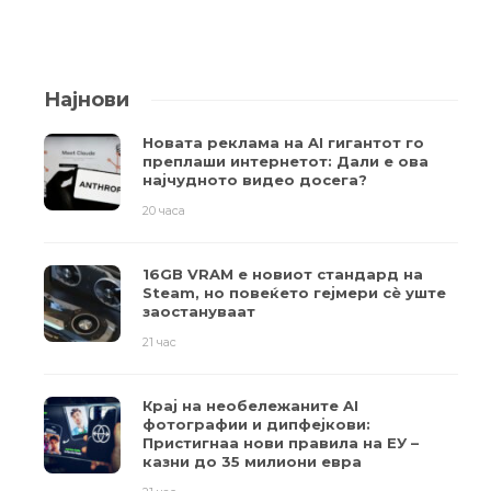
Најнови
Новата реклама на AI гигантот го
преплаши интернетот: Дали е ова
најчудното видео досега?
20 часа
16GB VRAM е новиот стандард на
Steam, но повеќето гејмери ​​сè уште
заостануваат
21 час
Крај на необележаните AI
фотографии и дипфејкови:
Пристигнаа нови правила на ЕУ –
казни до 35 милиони евра