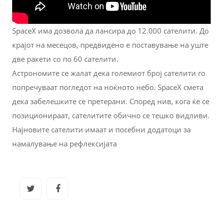
SpaceX има дозвола да лансира до 12.000 сателити. До
крајот на месецов, предвидено е поставување на уште
две ракети со по 60 сателити.
Астрономите се жалат дека големиот број сателити го
попречуваат погледот на ноќното небо. SpaceX смета
дека забелешките се претерани. Според нив, кога ќе се
позиционираат, сателитите обично се тешко видливи.
Најновите сателити имаат и посебни додатоци за
намалување на рефлексијата