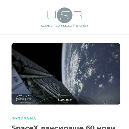
ФУТУРАМА
SpaceX лансираше 60 нови