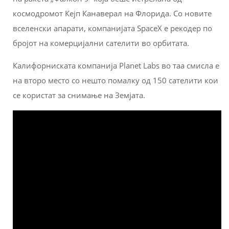
космодромот Кејп Канаверал на Флорида. Со новите
вселенски апарати, компанијата SpaceX е рекодер по
бројот на комерцијални сателити во орбитата.
Калифорниската компанија Planet Labs во таа смисла е
на второ место со нешто помалку од 150 сателити кои
се користат за снимање на Земјата.