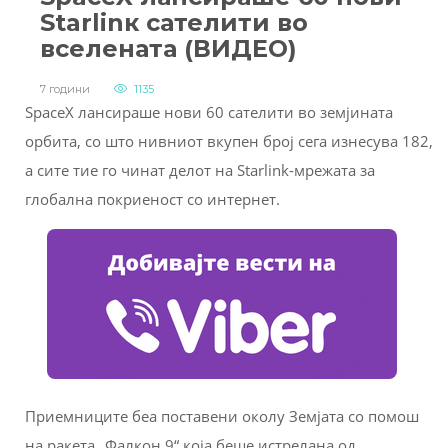
Starlinк сателити во
вселената (ВИДЕО)
7 години
1135
SpaceX лансираше нови 60 сателити во земјината
орбита, со што нивниот вкупен број сега изнесува 182,
а сите тие го чинат делот на Starlink-мрежата за
глобална покриеност со интернет.
Приемниците беа поставени околу Земјата со помош
на ракета „Фалкон 9“ која беше истрелана од