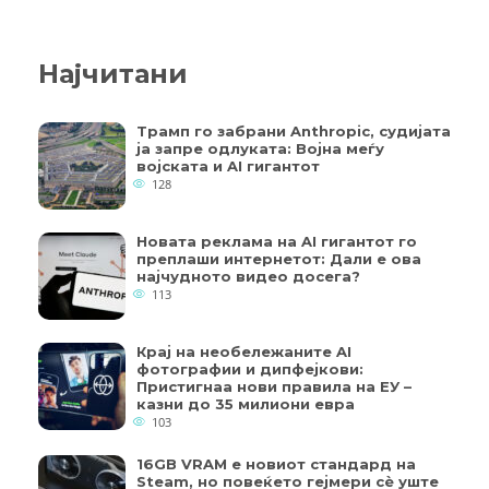
Најчитани
Трамп го забрани Anthropic, судијата
ја запре одлуката: Војна меѓу
војската и AI гигантот
128
Новата реклама на AI гигантот го
преплаши интернетот: Дали е ова
најчудното видео досега?
113
Крај на необележаните AI
фотографии и дипфејкови:
Пристигнаа нови правила на ЕУ –
казни до 35 милиони евра
103
16GB VRAM е новиот стандард на
Steam, но повеќето гејмери ​​сè уште