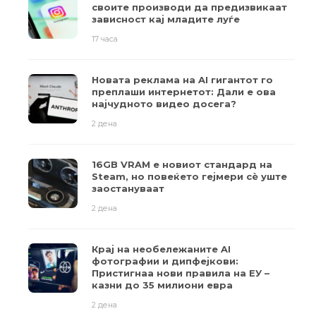
своите производи да предизвикаат
зависност кај младите луѓе
17 часа
Новата реклама на AI гигантот го
преплаши интернетот: Дали е ова
најчудното видео досега?
2 дена
16GB VRAM е новиот стандард на
Steam, но повеќето гејмери ​​сè уште
заостануваат
2 дена
Крај на необележаните AI
фотографии и дипфејкови:
Пристигнаа нови правила на ЕУ –
казни до 35 милиони евра
2 дена