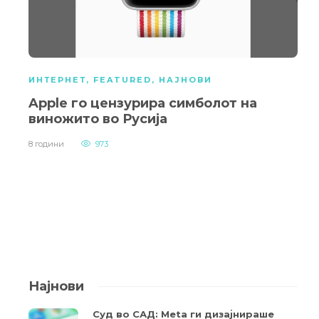
ИНТЕРНЕТ
,
FEATURED
,
НАЈНОВИ
Apple го цензурира симболот на
виножито во Русија
8 години
973
Најнови
Суд во САД: Meta ги дизајнираше