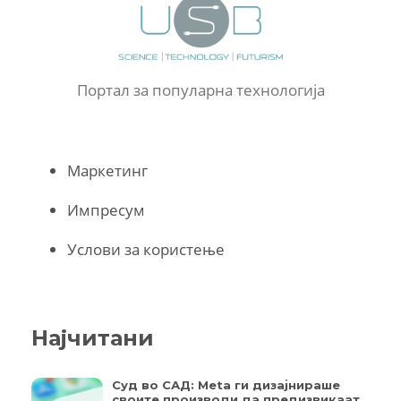
Портал за популарна технологија
Маркетинг
Импресум
Услови за користење
Најчитани
Суд во САД: Meta ги дизајнираше
своите производи да предизвикаат