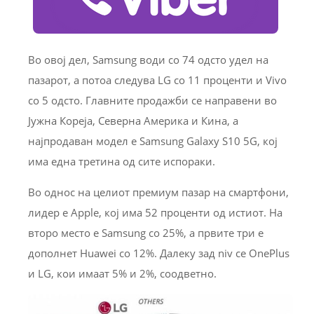
Во овој дел, Samsung води со 74 одсто удел на
пазарот, а потоа следува LG со 11 проценти и Vivo
со 5 одсто. Главните продажби се направени во
Јужна Кореја, Северна Америка и Кина, а
најпродаван модел е Samsung Galaxy S10 5G, кој
има една третина од сите испораки.
Во однос на целиот премиум пазар на смартфони,
лидер е Apple, кој има 52 проценти од истиот. На
второ место е Samsung со 25%, а првите три е
дополнет Huawei со 12%. Далеку зад niv се OnePlus
и LG, кои имаат 5% и 2%, соодветно.