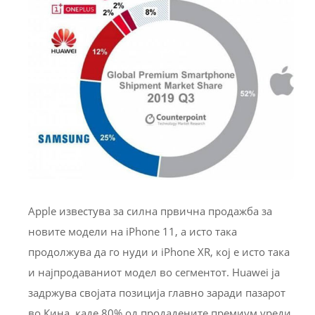
Apple известува за силна првична продажба за
новите модели на iPhone 11, а исто така
продолжува да го нуди и iPhone XR, кој е исто така
и најпродаваниот модел во сегментот. Huawei ја
задржува својата позиција главно заради пазарот
во Кина, каде 80% од продадените премиум уреди