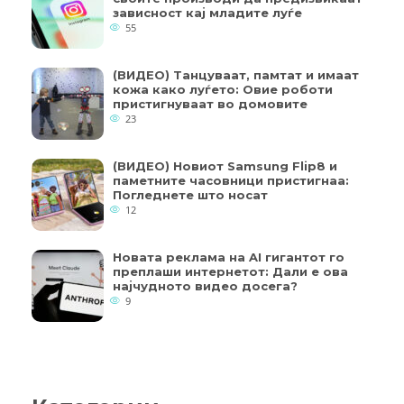
зависност кај младите луѓе
55
(ВИДЕО) Танцуваат, памтат и имаат
кожа како луѓето: Овие роботи
пристигнуваат во домовите
23
(ВИДЕО) Новиот Samsung Flip8 и
паметните часовници пристигнаа:
Погледнете што носат
12
Новата реклама на AI гигантот го
преплаши интернетот: Дали е ова
најчудното видео досега?
9