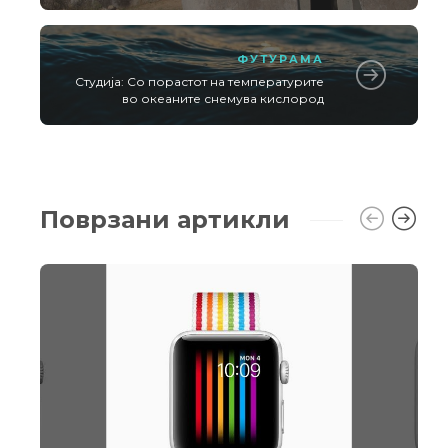
ФУТУРАМА
Студија: Со порастот на температурите
во океаните снемува кислород
Поврзани артикли