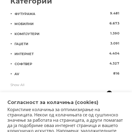
Категории
9.481
ФУТУРАМА
6.673
МОБИЛНИ
1.390
КОМПЈУТЕРИ
3.091
ГАЏЕТИ
4.404
ИНТЕРНЕТ
4.327
СОФТВЕР
816
AV
Show All
Согласност за колачиња (cookies)
Користиме колачиња за оптимизирање на
страницата. Некои од колачињата се од суштинско
значење за работата на страницата, а други помагаат
да ја подобриме оваа интернет страница и вашето
корисничко искуство. Напомена: задолжителните