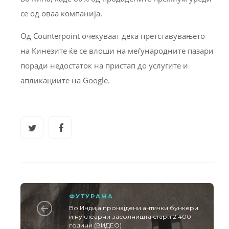
се од оваа компанија.
Од Counterpoint очекуваат дека претставувањето
на Кинезите ќе се влоши на меѓународните пазари
поради недостаток на пристап до услугите и
апликациите на Google.
ФУТУРАМА
Во Индија пронајдени антички бункери
и нуклеарни засолништа стари 2.400
години (ВИДЕО)