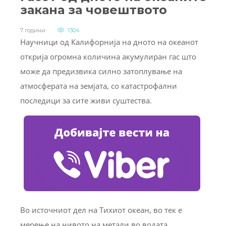
закана за човештвото
7 години
1304
Научници од Калифорнија на дното на океанот
открија огромна количина акумулиран гас што
може да предизвика силно затоплување на
атмосферата на земјата, со катастрофални
последици за сите живи суштества.
Во источниот дел на Тихиот океан, во тек е
мерење на нивото на метали во водата.