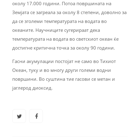
околу 17.000 години. Потоа површината на
Земјата се загреала за околу 8 степени, доволно за
да се зголеми температурата на водата во
океаните. Научниците сугерираат дека
температурата на водата во светскиот океан ќе
достигне критична точка за околу 90 години.
Гасни акумулации постојат не само во Тихиот
Океан, туку и во многу други големи водни
површини. Во суштина тие гасови се метан и
јаглерод диоксид.