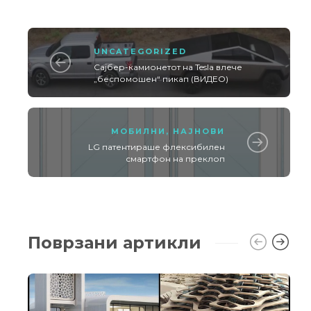
UNCATEGORIZED
Сајбер-камионетот на Tesla влече
„беспомошен“ пикап (ВИДЕО)
МОБИЛНИ
,
НАЈНОВИ
LG патентираше флексибилен
смартфон на преклоп
Поврзани артикли