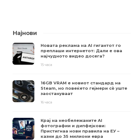
Најнови
Новата реклама на AI гигантот го
преплаши интернетот: Дали е ова
најчудното видео досега?
15 часа
16GB VRAM е новиот стандард на
Steam, но повеќето гејмери ​​сè уште
заостануваат
16 часа
Крај на необележаните AI
фотографии и дипфејкови:
Пристигнаа нови правила на ЕУ –
казни до 35 милиони евра