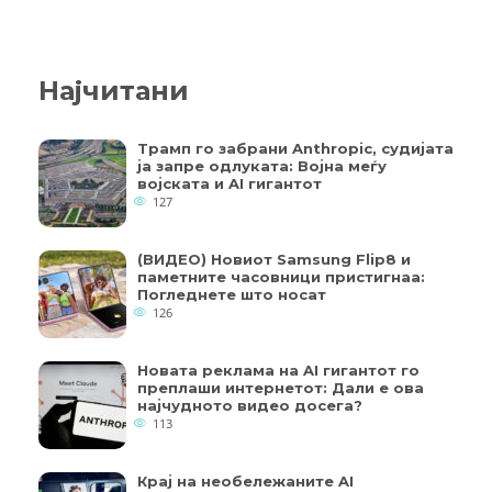
Најчитани
Трамп го забрани Anthropic, судијата
ја запре одлуката: Војна меѓу
војската и AI гигантот
127
(ВИДЕО) Новиот Samsung Flip8 и
паметните часовници пристигнаа:
Погледнете што носат
126
Новата реклама на AI гигантот го
преплаши интернетот: Дали е ова
најчудното видео досега?
113
Крај на необележаните AI