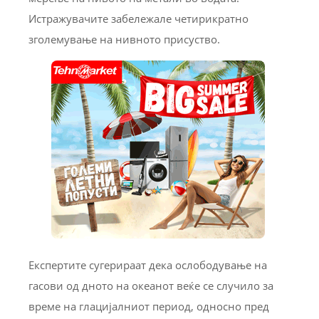
Истражувачите забележале четирикратно
зголемување на нивното присуство.
Експертите сугерираат дека ослободување на
гасови од дното на океанот веќе се случило за
време на глацијалниот период, односно пред