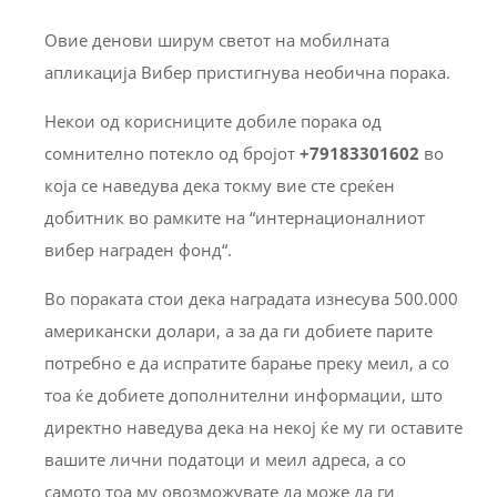
Овие денови ширум светот на мобилната
апликација Вибер пристигнува необична порака.
Некои од корисниците добиле порака од
сомнително потекло од бројот
+79183301602
во
која се наведува дека токму вие сте среќен
добитник во рамките на “интернационалниот
вибер награден фонд“.
Во пораката стои дека наградата изнесува 500.000
американски долари, а за да ги добиете парите
потребно е да испратите барање преку меил, а со
тоа ќе добиете дополнителни информации, што
директно наведува дека на некој ќе му ги оставите
вашите лични податоци и меил адреса, а со
самото тоа му овозможувате да може да ги