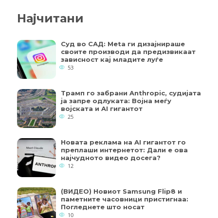
Најчитани
Суд во САД: Meta ги дизајнираше
своите производи да предизвикаат
зависност кај младите луѓе
53
Трамп го забрани Anthropic, судијата
ја запре одлуката: Војна меѓу
војската и AI гигантот
25
Новата реклама на AI гигантот го
преплаши интернетот: Дали е ова
најчудното видео досега?
12
(ВИДЕО) Новиот Samsung Flip8 и
паметните часовници пристигнаа:
Погледнете што носат
10