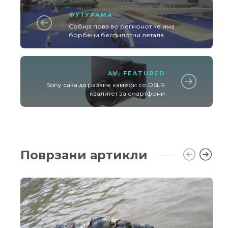
ФУТУРАМА
Србија прва во регионот ќе има
борбени беспилотни летала
AV
,
FEATURED
Sony сака да развие камери со DSLR
квалитет за смартфони
Поврзани артикли