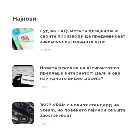
Најнови
Суд во САД: Meta ги дизајнираше
своите производи да предизвикаат
зависност кај младите луѓе
10 часа
Новата реклама на AI гигантот го
преплаши интернетот: Дали е ова
најчудното видео досега?
1 ден
16GB VRAM е новиот стандард на
Steam, но повеќето гејмери ​​сè уште
заостануваат
1 ден