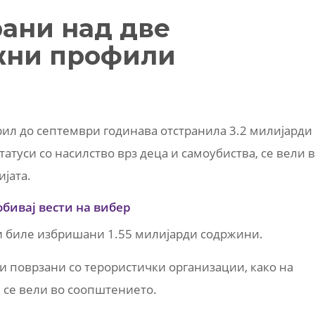
рани над две
жни профили
рил до септември годинава отстранила 3.2 милијарди
атуси со насилство врз деца и самоубиства, се вели 
јата.
обивај вести на вибер
ни биле избришани 1.55 милијарди содржини.
и поврзани со терористички организации, како на
, се вели во соопштението.