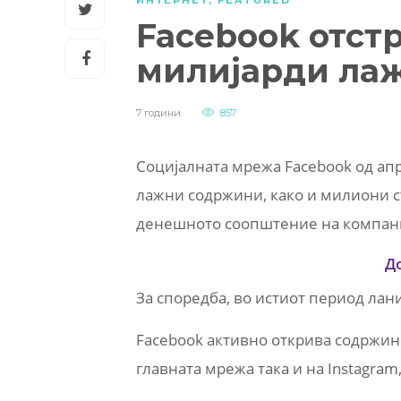
ИНТЕРНЕТ
,
FEATURED
Facebook отст
милијарди ла
7 години
857
Социјалната мрежа Facebook од ап
лажни содржини, како и милиони ст
денешното соопштение на компани
Д
За споредба, во истиот период ла
Facebook активно открива содржин
главната мрежа така и на Instagram