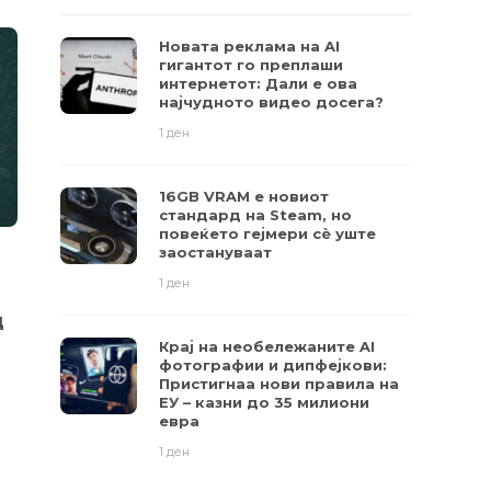
Новата реклама на AI
гигантот го преплаши
интернетот: Дали е ова
најчудното видео досега?
1 ден
16GB VRAM е новиот
стандард на Steam, но
повеќето гејмери ​​сè уште
заостануваат
ИНТЕРНЕТ
,
НАЈНОВИ
СОФТВЕР
,
FE
1 ден
Instagram ќе овозможи
Google Tran
д
преземање на
подобрен о
приватните податоци
вештачка 
Крај на необележаните AI
фотографии и дипфејкови:
Пристигнаа нови правила на
8 години
819
8 години
89
ЕУ – казни до 35 милиони
евра
1 ден