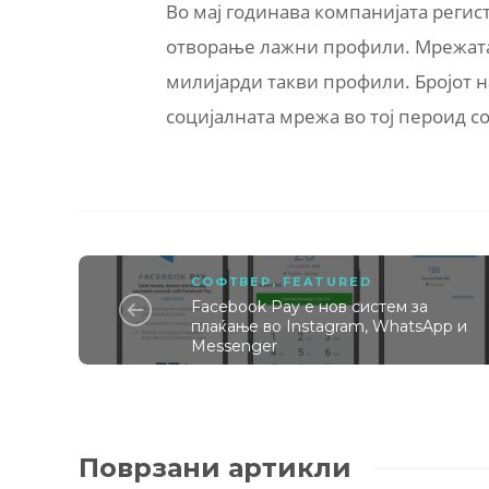
Во мај годинава компанијата регис
отворање лажни профили. Мрежата 
милијарди такви профили. Бројот 
социјалната мрежа во тој пероид со
СОФТВЕР
,
FEATURED
Facebook Pay е нов систем за
плаќање во Instagram, WhatsApp и
Messenger
Поврзани артикли