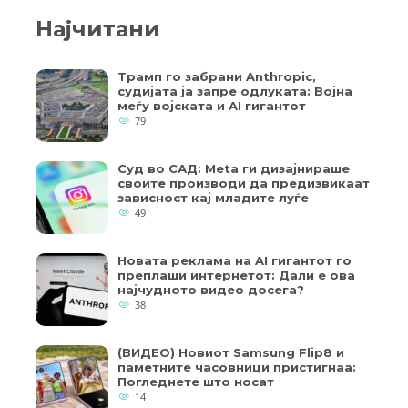
Најчитани
Трамп го забрани Anthropic,
судијата ја запре одлуката: Војна
меѓу војската и AI гигантот
79
Суд во САД: Meta ги дизајнираше
своите производи да предизвикаат
зависност кај младите луѓе
49
Новата реклама на AI гигантот го
преплаши интернетот: Дали е ова
најчудното видео досега?
38
(ВИДЕО) Новиот Samsung Flip8 и
паметните часовници пристигнаа:
Погледнете што носат
14