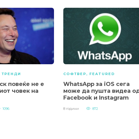
,
ТРЕНДИ
СОФТВЕР
,
FEATURED
ск повеќе не е
WhatsApp за iOS сега
иот човек на
може да пушта видеа о
Facebook и Instagram
1096
8 години
872