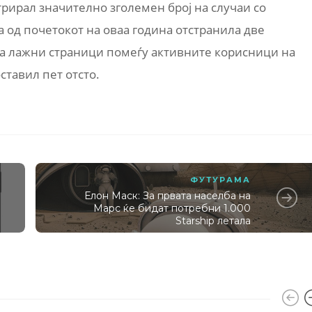
трирал значително зголемен број на случаи со
од почетокот на оваа година отстранила две
на лажни страници помеѓу активните корисници на
ставил пет отсто.
ФУТУРАМА
Елон Маск: За првата населба на
Марс ќе бидат потребни 1.000
Starship летала