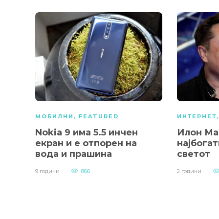
МОБИЛНИ
,
FEATURED
ИНТЕРНЕТ
Nokia 9 има 5.5 инчен
Илон Ма
екран и е отпорен на
најбогат
вода и прашина
светот
9 години
866
2 години