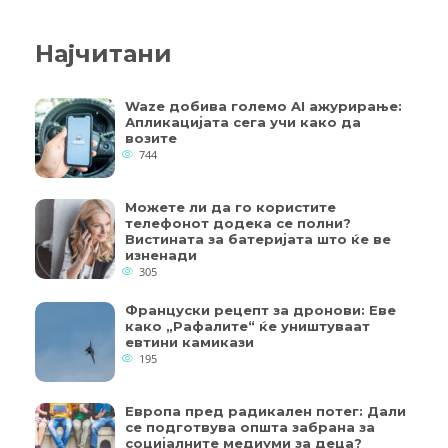
Најчитани
Waze добива големо AI ажурирање:
Апликацијата сега учи како да
возите
744
Можете ли да го користите
телефонот додека се полни?
Вистината за батеријата што ќе ве
изненади
305
Француски рецепт за дронови: Еве
како „Рафалите“ ќе уништуваат
евтини камикази
195
Европа пред радикален потег: Дали
се подготвува општа забрана за
социјалните медиуми за деца?