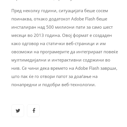
Пред неколку години, ситуацијата беше сосем
поинаква, откако додатокот Adobe Flash беше
инсталиран над 500 милиони пати за само шест
месеци во 2013 година. Овој формат е создаден
како одговор на статички веб-страници и им
овозможи на програмерите да интегрираат повеќе
мултимедијални и интерактивни содржини во
нив. Се чини дека времето на Adobe Flash заврши,
што пак ќе го отвори патот за доаѓање на
понапредни и подобри веб-технологии.