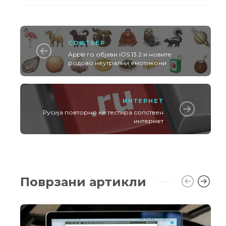
СОФТВЕР
Apple го објави iOS 13.2 и новите
родово неутрални емотикони
ИНТЕРНЕТ
Русија повторно ќе тестира сопствен
интернет
Поврзани артикли