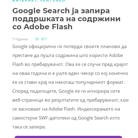
ИНТЕРНЕТ
,
FEATURED
Google Search ја запира
поддршката на содржини
со Adobe Flash
7 години
877
Google официјално ги потврди своите планови да
престане да пушта содржина што користи Adobe
Flash во пребарувачот. Ова ќе се случи пред крајот
на оваа година и е уште еден чекор со кој конечно
ќе се стави крај на некогаш популарниот формат.
Според податоците, Google ќе ги игнорира сите
веб-страници во резултатите од пребарувачот, кои
се засноваат на Adobe Flash. Индексирањето на
самостојни SWF-датотеки од Google Search исто
така се запира.