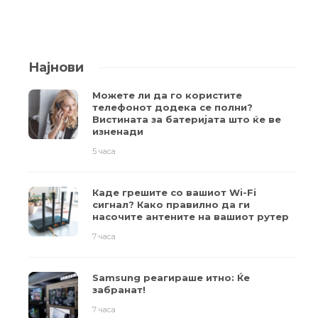
Најнови
Можете ли да го користите
телефонот додека се полни?
Вистината за батеријата што ќе ве
изненади
5 часа
Каде грешите со вашиот Wi-Fi
сигнал? Како правилно да ги
насочите антените на вашиот рутер
7 часа
Samsung реагираше итно: Ќе
забранат!
7 часа