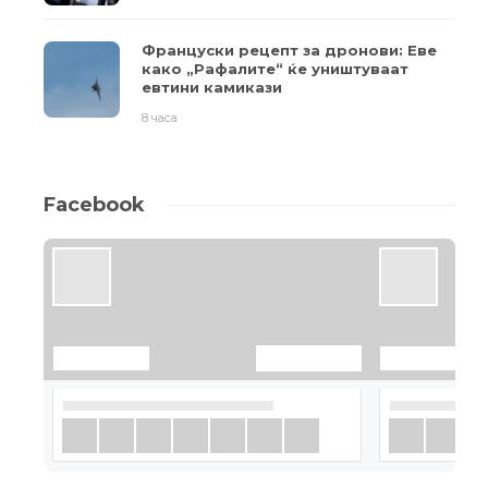
Француски рецепт за дронови: Еве
како „Рафалите“ ќе уништуваат
евтини камикази
8 часа
Facebook