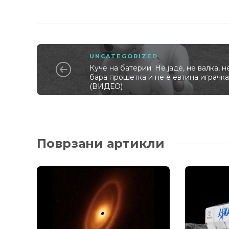
UNCATEGORIZED
Куче на батерии: Не јаде, не валка, н
бара прошетка и не е евтина играчк
(ВИДЕО)
Поврзани артикли