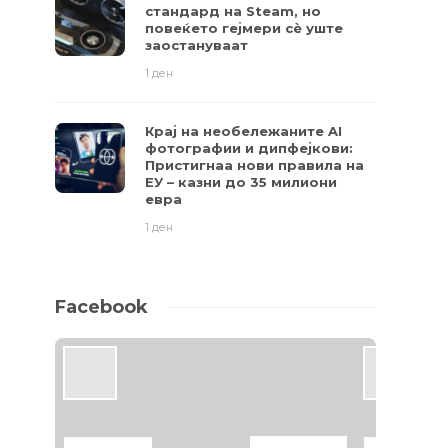
стандард на Steam, но
повеќето гејмери ​​сè уште
заостануваат
1 ден
Крај на необележаните AI
фотографии и дипфејкови:
Пристигнаа нови правила на
ЕУ – казни до 35 милиони
евра
1 ден
Facebook