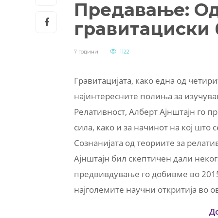
Предавање: Од
гравитациски
7 години
1122
Гравитацијата, како една од четир
најинтересните полиња за изучува
Релативност, Алберт Ајнштајн го п
сила, како и за начинот на кој што
Сознанијата од теориите за релати
Ајнштајн бил скептичен дали неког
предвивдување го добивме во 2015-
најголемите научни откритија во ов
Д