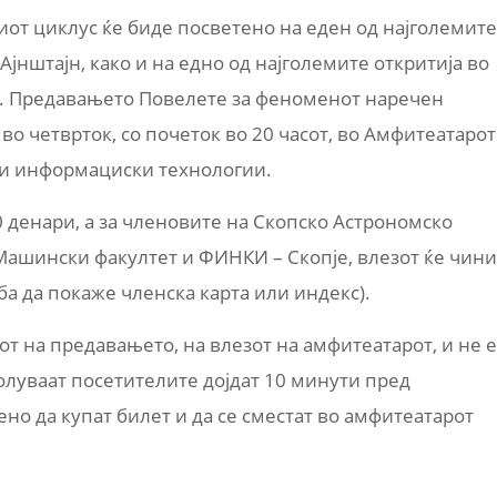
от циклус ќе биде посветено на еден од најголемите
јнштајн, како и на едно од најголемите откритија во
ја. Предавањето Повелете за феноменот наречен
во четврток, со почеток во 20 часот, во Амфитеатарот
 и информациски технологии.
 денари, а за членовите на Скопско Астрономско
Машински факултет и ФИНКИ – Скопје, влезот ќе чини
ба да покаже членска карта или индекс).
от на предавањето, на влезот на амфитеатарот, и не е
олуваат посетителите дојдат 10 минути пред
но да купат билет и да се сместат во амфитеатарот