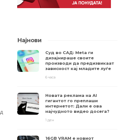
Најнови
Суд во САД: Meta ги
дизајнираше своите
производи да предизвикаат
зависност кај младите луѓе
6 часа
Новата реклама на AI
гигантот го преплаши
интернетот: Дали е ова
од
најчудното видео досега?
1 ден
16GB VRAM е новиот