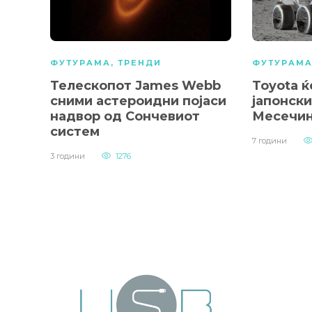
ФУТУРАМА
,
ТРЕНДИ
ФУТУРАМ
Телескопот James Webb
Toyota 
сними астероидни појаси
јапонски
надвор од Сончевиот
Месечин
систем
7 години
3 години
1276