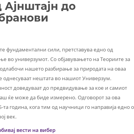
 Ајнштајн до
 бранови
ите фундаментални сили, претставува едно од
ње во универзумот. Со објавувањетo на Теориите за
родлабочи нашето разбирање за природата на оваа
 се однесуваат нештата во нашиот Универзум.
вност доведуваат до предвидување за кое и самиот
аш ќе може да биде измерено. Одговорот за ова
та година, кога тим од научници го направија едно 
ој век.
обивај вести на вибер