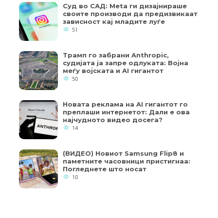
Суд во САД: Meta ги дизајнираше
своите производи да предизвикаат
зависност кај младите луѓе
51
Трамп го забрани Anthropic,
судијата ја запре одлуката: Војна
меѓу војската и AI гигантот
50
Новата реклама на AI гигантот го
преплаши интернетот: Дали е ова
најчудното видео досега?
14
(ВИДЕО) Новиот Samsung Flip8 и
паметните часовници пристигнаа:
Погледнете што носат
10