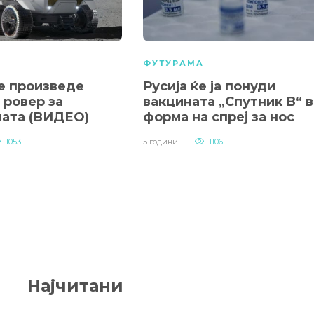
А
ФУТУРАМА
ќе произведе
Русија ќе ја понуди
 ровер за
вакцината „Спутник В“ 
ата (ВИДЕО)
форма на спреј за нос
1053
5 години
1106
Најчитани