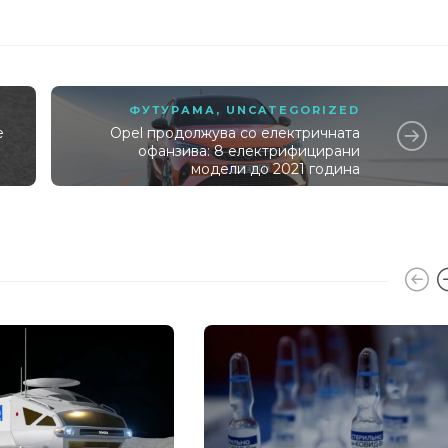
ФУТУРАМА
,
UNCATEGORIZED
е
Opel продолжува со електричната
а
офанзива: 8 електрифицирани
модели до 2021 година