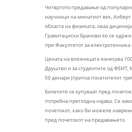
Четвртото предавање од популарни
научници на минатиот век, Алберт А
областа на физиката, оваа децени
Гравитациски Бранови ќе се одржи 
при Факултетот за електротехника
Цената на влезницата изнесува 100
Друштво и за студентите од ФЕИТ, 
50 денари (притоа посетителот тре
Билетите се купуваат пред почеток
потребна претходна најава. Се зам
почетокот, како би можеле навреме
пред почетокот на предавањето.