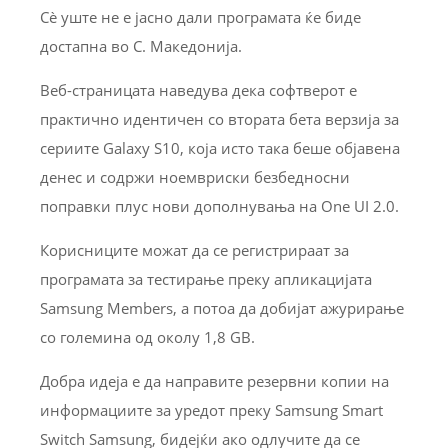
Сè уште не е јасно дали програмата ќе биде
достапна во С. Македонија.
Веб-страницата наведува дека софтверот е
практично идентичен со втората бета верзија за
сериите Galaxy S10, која исто така беше објавена
денес и содржи ноемвриски безбедносни
поправки плус нови дополнувања на One UI 2.0.
Корисниците можат да се регистрираат за
програмата за тестирање преку апликацијата
Samsung Members, а потоа да добијат ажурирање
со големина од околу 1,8 GB.
Добра идеја е да направите резервни копии на
информациите за уредот преку Samsung Smart
Switch Samsung, бидејќи ако одлучите да се