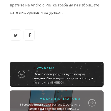
вратите на Android Pie, ќе треба да ги избришете
сите информации од уредот.
ФУТУРАМА
Опасен астероид минува покрај
земјата: Ова е единствена можност да
го видиме (ВИДЕО)
МОБИЛНИ
,
НАЈНОВИ
Microsoft тврди дека Surface Duo ќе има
камера од светска класа (ВИДЕО)