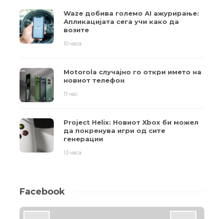
Waze добива големо AI ажурирање:
Апликацијата сега учи како да
возите
10 часа
Motorola случајно го откри името на
новиот телефон
11 час
Project Helix: Новиот Xbox би можел
да покренува игри од сите
генерации
13 часа
Facebook