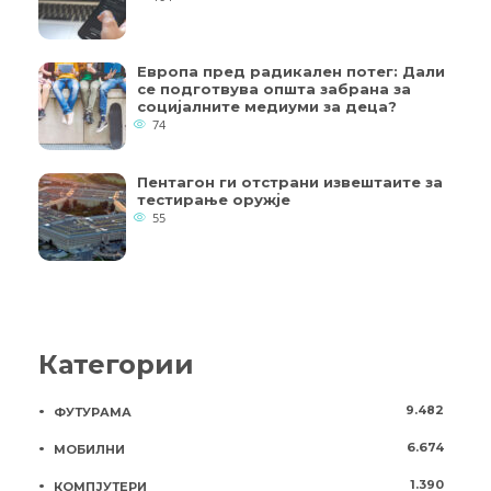
Европа пред радикален потег: Дали
се подготвува општа забрана за
социјалните медиуми за деца?
74
Пентагон ги отстрани извештаите за
тестирање оружје
55
Категории
9.482
ФУТУРАМА
6.674
МОБИЛНИ
1.390
КОМПЈУТЕРИ