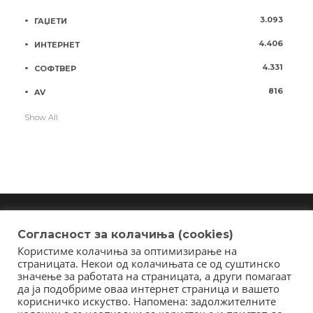
3.093
ГАЏЕТИ
4.406
ИНТЕРНЕТ
4.331
СОФТВЕР
816
AV
Show All
Согласност за колачиња (cookies)
Користиме колачиња за оптимизирање на
Copyright © 2018 - Member of IAB Macedonia
страницата. Некои од колачињата се од суштинско
Member of Clip Media Group / 2017
значење за работата на страницата, а други помагаат
да ја подобриме оваа интернет страница и вашето
корисничко искуство. Напомена: задолжителните