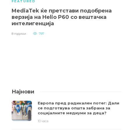
FEATURED
MediaTek ќе претстави подобрена
верзија на Helio P60 со вештачка
интелигенција
8 години
797
Најнови
Европа пред радикален потег: Дали
се подготвува општа забрана за
социјалните медиуми за деца?
10 часа