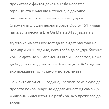
прочитаат е фактот дека на Tesla Roadster
гаранцијата е одамна истечена, а доколку
батериите не се испразниле во меѓувреме,
Старман ја слушал песната Space Oddity 151 илјади
пати, или песната Life On Mars 204 илјади пати.
Луѓето ќе имаат можност да го видат Starman на 5
ноември 2020 година, кога треба да се „приближи“
кон Земјата на 52 милиони милји. После тоа, нема
да биде во соседството на Земјата до 2047 година,
ако преживее толку многу во вселената.
На 7 октомври 2020 година, Starman се очекува да
пролета покрај Марс на оддалеченост од само 7,5
милиони километри. Се разбира, ако преживее до
тогаш.