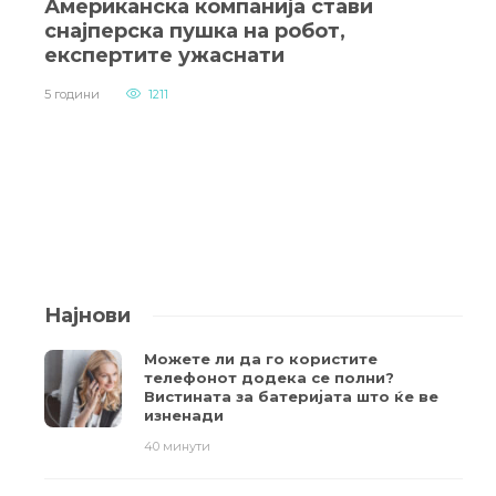
Американска компанија стави
снајперска пушка на робот,
експертите ужаснати
5 години
1211
Најнови
Можете ли да го користите
телефонот додека се полни?
Вистината за батеријата што ќе ве
изненади
40 минути