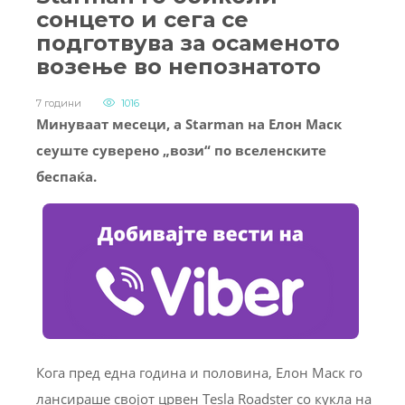
сонцето и сега се
подготвува за осаменото
возење во непознатото
7 години
1016
Минуваат месеци, а Starman на Елон Маск
сеуште суверено „вози“ по вселенските
беспаќа.
Кога пред една година и половина, Елон Маск го
лансираше својот црвен Tesla Roadster со кукла на