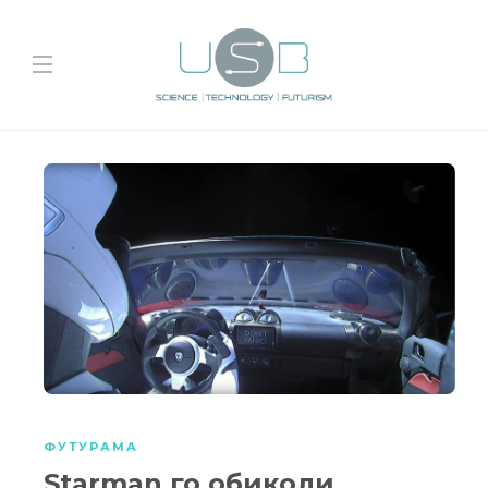
ФУТУРАМА
Starman го обиколи