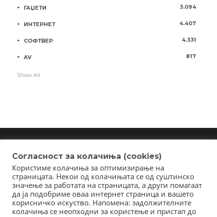
3.094
ГАЏЕТИ
4.407
ИНТЕРНЕТ
4.331
СОФТВЕР
817
AV
Show All
Согласност за колачиња (cookies)
Користиме колачиња за оптимизирање на
Copyright © 2018 - Member of IAB Macedonia
страницата. Некои од колачињата се од суштинско
Member of Clip Media Group / 2017
значење за работата на страницата, а други помагаат
да ја подобриме оваа интернет страница и вашето
корисничко искуство. Напомена: задолжителните
колачиња се неопходни за користење и пристап до