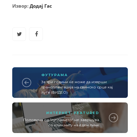
Извор:
Додај Гас
ФУТУРАМА
За три години ќе може да изврши
трансплантација на свинско срце кај
луѓе (ВИДЕО)
ИНТЕРНЕТ
,
FEATURED
Половина од "гуглањето" не завршува
со клик ниту на еден линк