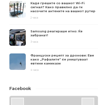
Каде грешите со вашиот Wi-Fi
сигнал? Како правилно да ги
насочите антените на вашиот рутер
2 часа
Samsung реагираше итно: Ќе
забранат!
3 часа
Француски рецепт за дронови: Еве
како „Рафалите“ ќе уништуваат
евтини камикази
4 часа
Facebook