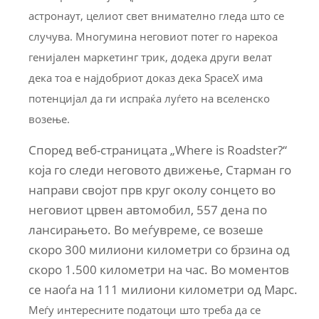
астронаут, целиот свет внимателно гледа што се
случува. Многумина неговиот потег го нарекоа
генијален маркетинг трик, додека други велат
дека тоа е најдобриот доказ дека SpaceX има
потенцијал да ги испраќа луѓето на вселенско
возење.
Според веб-страницата „Where is Roadster?“
која го следи неговото движење, Старман го
направи својот прв круг околу сонцето во
неговиот црвен автомобил, 557 дена по
лансирањето. Во меѓувреме, се возеше
скоро 300 милиони километри со брзина од
скоро 1.500 километри на час. Во моментов
се наоѓа на 111 милиони километри од Марс.
Меѓу интересните податоци што треба да се