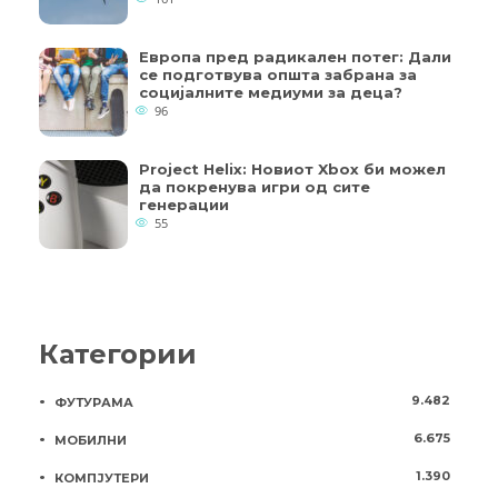
Европа пред радикален потег: Дали
се подготвува општа забрана за
социјалните медиуми за деца?
96
Project Helix: Новиот Xbox би можел
да покренува игри од сите
генерации
55
Категории
9.482
ФУТУРАМА
6.675
МОБИЛНИ
1.390
КОМПЈУТЕРИ