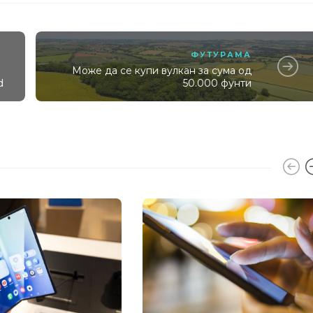
ФУТУРАМА
Може да се купи вулкан за сума од
d
50.000 фунти