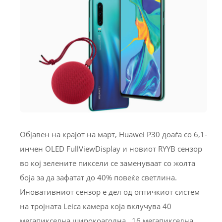
Објавен на крајот на март, Huawei P30 доаѓа со 6,1-
инчен OLED FullViewDisplay и новиот RYYB сензор
во кој зелените пиксели се заменуваат со жолта
боја за да зафатат до 40% повеќе светлина.
Иновативниот сензор е дел од оптичкиот систем
на тројната Leica камера која вклучува 40
мегапикселна широкоаголна, 16 мегапикселна