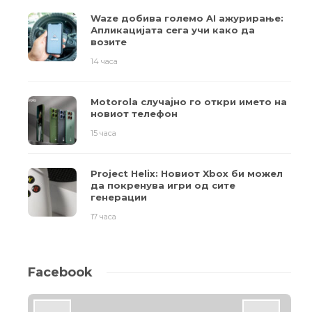
Waze добива големо AI ажурирање:
Апликацијата сега учи како да
возите
14 часа
Motorola случајно го откри името на
новиот телефон
15 часа
Project Helix: Новиот Xbox би можел
да покренува игри од сите
генерации
17 часа
Facebook