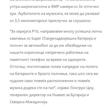
ултра широкоаголна и 8MP камера со 3x оптички
зум. Љубителите на музиката, ќе може да уживаат
со 3,5 милиметарски приклучок за слушалки.
“За серијата P10, направивме многу успешна летна
кампања со Super Chargeнадворешна батерија и
полнач за автомобил за да им обезбедиме на
нашите корисници непречено работење на
паметниот телефон за време на одморите.
Оттогаш, постигнавме голем напредок на полето
на батериите и брзото полнење, така што сега ви
нудиме само повеќе расположение и повеќе
музика додека сте на пат”, изјави Лонгруи Циу,
генерален директор на Huawei за Бугарија и
Северна Македонија.