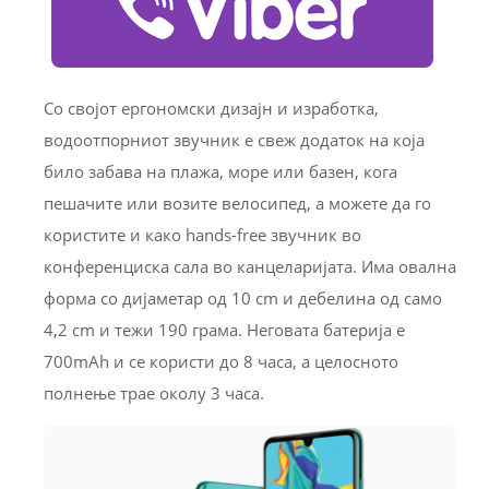
Со својот ергономски дизајн и изработка,
водоотпорниот звучник е свеж додаток на која
било забава на плажа, море или базен, кога
пешачите или возите велосипед, а можете да го
користите и како hands-free звучник во
конференциска сала во канцеларијата. Има овална
форма со дијаметар од 10 cm и дебелина од само
4,2 cm и тежи 190 грама. Неговата батерија е
700mAh и се користи до 8 часа, а целосното
полнење трае околу 3 часа.