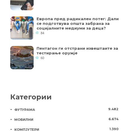
Европа пред радикален потег: Дали
се подготвува општа забрана за
социјалните медиуми за деца?
84
Пентагон ги отстрани извештаите за
тестирање оружје
60
Категории
9.482
ФУТУРАМА
6.674
МОБИЛНИ
1.390
КОМПЈУТЕРИ