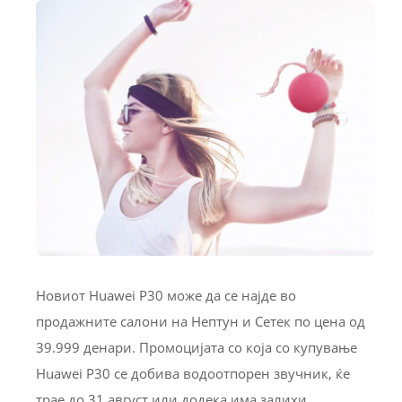
Новиот Huawei P30 може да се најде во
продажните салони на Нептун и Сетек по цена од
39.999 денари. Промоцијата со која со купување
Huawei P30 се добива водоотпорен звучник, ќе
трае до 31 август или додека има залихи.