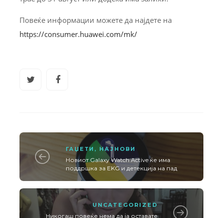
Повеќе информации можете да најдете на
https://consumer.huawei.com/mk/
ГАЏЕТИ
,
НАЈНОВИ
Новиот Galaxy Watch Active ќе има
поддршка за EKG и детекција на пад
UNCATEGORIZED
Никогаш повеќе нема да ја оставате