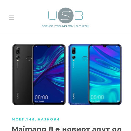
МОБИЛНИ
,
НАЈНОВИ
Maimang 8 е новиот адут од