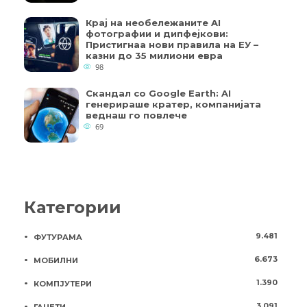
Крај на необележаните AI
фотографии и дипфејкови:
Пристигнаа нови правила на ЕУ –
казни до 35 милиони евра
98
Скандал со Google Earth: AI
генерираше кратер, компанијата
веднаш го повлече
69
Категории
9.481
ФУТУРАМА
6.673
МОБИЛНИ
1.390
КОМПЈУТЕРИ
3.091
ГАЏЕТИ