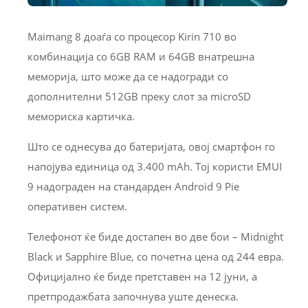
Maimang 8 доаѓа со процесор Kirin 710 во
комбинација со 6GB RAM и 64GB внатрешна
меморија, што може да се надогради со
дополнителни 512GB преку слот за microSD
мемориска картичка.
Што се однесува до батеријата, овој смартфон го
напојува единица од 3.400 mAh. Тој користи EMUI
9 надограден на стандарден Android 9 Pie
оперативен систем.
Телефонот ќе биде достапен во две бои – Midnight
Black и Sapphire Blue, со почетна цена од 244 евра.
Официјално ќе биде претставен на 12 јуни, а
претпродажбата започнува уште денеска.