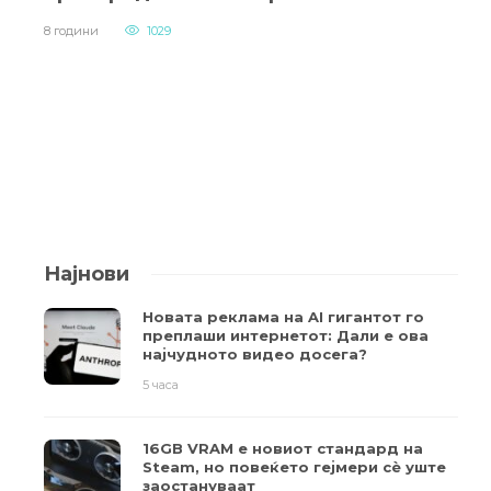
8 години
1029
Најнови
Новата реклама на AI гигантот го
преплаши интернетот: Дали е ова
најчудното видео досега?
5 часа
16GB VRAM е новиот стандард на
Steam, но повеќето гејмери ​​сè уште
заостануваат