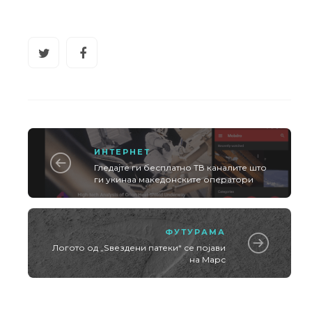
ИНТЕРНЕТ
Гледајте ги бесплатно ТВ каналите што
ги укинаа македонските оператори
ФУТУРАМА
Логото од „Ѕвездени патеки“ се појави
на Марс