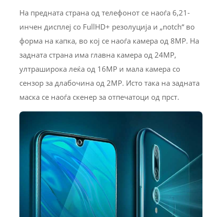
На предната страна од телефонот се наоѓа 6,21-
инчен дисплеј со FullHD+ резолуција и „notch“ во
форма на капка, во кој се наоѓа камера од 8MP. На
задната страна има главна камера од 24MP,
ултраширока леќа од 16MP и мала камера со
сензор за длабочина од 2MP. Исто така на задната
маска се наоѓа скенер за отпечатоци од прст.