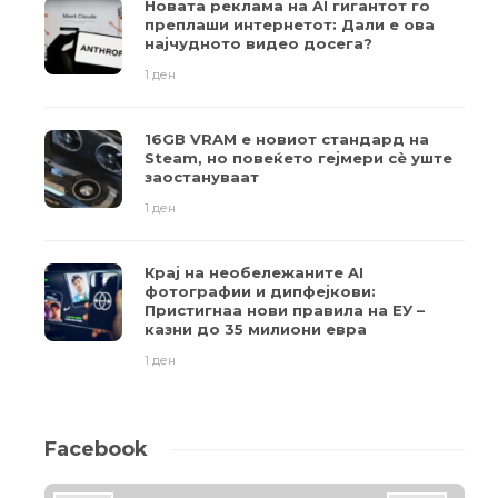
Новата реклама на AI гигантот го
преплаши интернетот: Дали е ова
најчудното видео досега?
1 ден
16GB VRAM е новиот стандард на
Steam, но повеќето гејмери ​​сè уште
заостануваат
1 ден
Крај на необележаните AI
фотографии и дипфејкови:
Пристигнаа нови правила на ЕУ –
казни до 35 милиони евра
1 ден
Facebook