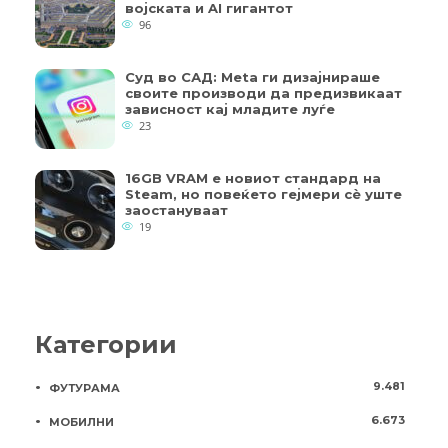
војската и AI гигантот
96
Суд во САД: Meta ги дизајнираше
своите производи да предизвикаат
зависност кај младите луѓе
23
16GB VRAM е новиот стандард на
Steam, но повеќето гејмери ​​сè уште
заостануваат
19
Категории
9.481
ФУТУРАМА
6.673
МОБИЛНИ