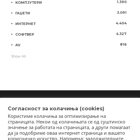
1.390
КОМПЈУТЕРИ
3.091
ГАЏЕТИ
4.404
ИНТЕРНЕТ
4.327
СОФТВЕР
816
AV
Show All
Согласност за колачиња (cookies)
Користиме колачиња за оптимизирање на
Copyright © 2018 - Member of IAB Macedonia
страницата. Некои од колачињата се од суштинско
Member of Clip Media Group / 2017
значење за работата на страницата, а други помагаат
да ја подобриме оваа интернет страница и вашето
корисничко искуство. Напомена: задолжителните