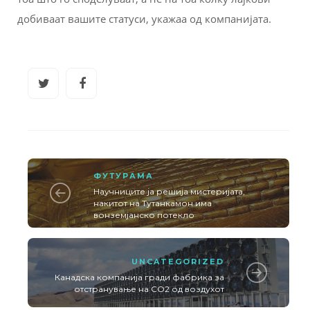
добиваат вашите статуси, укажаа од компанијата.
ФУТУРАМА
Научниците ја решиja мистеријата,
накитот на Тутанкамон има
вонземјанско потекло
UNCATEGORIZED
Канадска компанија гради фабрика за
отстранување на CO2 од воздухот