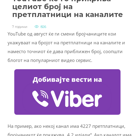
целиот број на
претплатници на каналите
7 години
826
YouTube од август ќе ги смени бројчаниците кои
укажуваат на бројот на претплатници на каналите и
наместо точниот ќе дава приближен број, соопшти
блогот на популарниот видео сервис.
На пример, ако некој канал има 4227 претплатници,
бројчаникот ќе покажува „4.2 илјади“. Ако каналот има