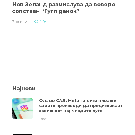
Нов Зеланд размислува да воведе
сопствен “Гугл данок”
7 години
1104
Најнови
Суд во САД: Meta ги дизајнираше
своите производи да предизвикаат
зависност кај младите луѓе
1 час