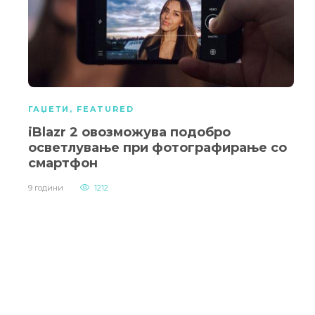
ГАЏЕТИ
,
FEATURED
iBlazr 2 овозможува подобро
осветлување при фотографирање со
смартфон
9 години
1212