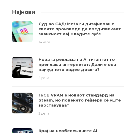
Најнови
Суд во САД: Meta ги дизајнираше
своите производи да предизвикаат
зависност кај младите луѓе
14 часа
Новата реклама на AI гигантот го
преплаши интернетот: Дали е ова
најчудното видео досега?
2 дена
16GB VRAM е новиот стандард на
Steam, но повеќето гејмери ​​сè уште
заостануваат
2 дена
Крај на необележаните AI