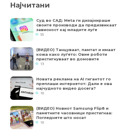
Најчитани
Суд во САД: Meta ги дизајнираше
своите производи да предизвикаат
зависност кај младите луѓе
55
(ВИДЕО) Танцуваат, памтат и имаат
кожа како луѓето: Овие роботи
пристигнуваат во домовите
13
Новата реклама на AI гигантот го
преплаши интернетот: Дали е ова
најчудното видео досега?
10
(ВИДЕО) Новиот Samsung Flip8 и
паметните часовници пристигнаа:
Погледнете што носат
10