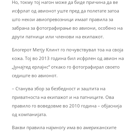
Но, токму тој нагон може да биде причина да ве
исфрлат од авионот уште пред да полетате затоа
што некои авиопревозници имаат правила за
забрана за фотографирање во авиони, особено на
други патници или членови на екипажот.
Блогерот Метју Клинт го почувствувал тоа на своја
кожа. Тој во 2013 година бил исфрлен од авион на
„Јунајтед ерлајнс“ откако го фотографирал своето
седиште во авионот.
– Станува збор за безбедност и заштита на
приватноста на екипажот и на патниците. Ова
правило го воведовме во 2010 година – објаснија
од компанијата.
Вакви правила најмногу има во американските