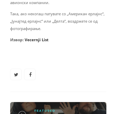
авионски компании.
Така, ако некогаш патувате со „Американ ерлајнс“,
„Јунајтед ерлајнс“ или „Делта“, воздржете се од
фотографирање.
Извор:
Vecernji List
FEATURED