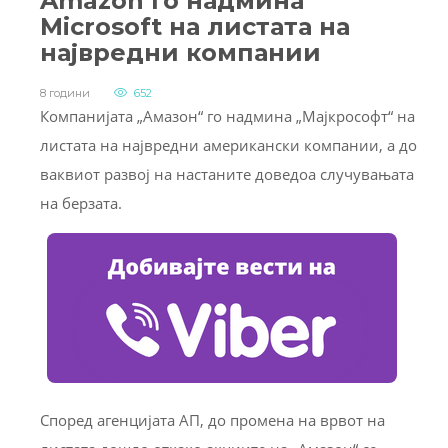
Amazon го надмина
Microsoft на листата на
највредни компании
8 години
652
Компанијата „Амазон“ го надмина „Мајкрософт“ на
листата на највредни американски компании, а до
ваквиот развој на настаните доведоа случувањата
на берзата.
Според агенцијата АП, до промена на врвот на