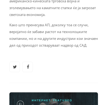
американско-кинеската трговска војна и
зголемувањето на каматните стапки ќе ја загрозат
светската економија.
Како што пренесува АП, доколку тоа се случи,
веројатно ќе забави растот на технолошките
компании, но и на другите индустрии кои значаен
дел од приходот остваруваат надвор од САД.
ИНТЕРНЕТ
,
FEATURED