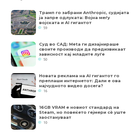
Трамп го забрани Anthropic, судијата
ја запре одлуката: Војна меѓу
војската и AI гигантот
59
Суд во САД: Meta ги дизајнираше
своите производи да предизвикаат
зависност кај младите луѓе
50
Новата реклама на AI гигантот го
преплаши интернетот: Дали е ова
најчудното видео досега?
16
16GB VRAM е новиот стандард на
Steam, но повеќето гејмери ​​сè уште
заостануваат
10