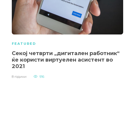
FEATURED
Секој четврти „дигитален работник“
ќе користи виртуелен асистент во
2021
8 години
916