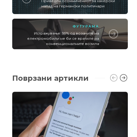
Приведен осомничениот за хакерски
напад на германски политичари
ФУТУРАМА
Истражување: 99% од возачите на
електромобили не би се вратиле на
конвенционалните возила
Поврзани артикли