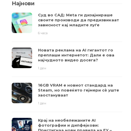
Најнови
Суд во САД: Meta ги дизајнираше
своите производи да предизвикаат
зависност кај младите луѓе
6 часа
Новата реклама на AI гигантот го
преплаши интернетот: Дали е ова
најчудното видео досега?
1 ден
16GB VRAM е новиот стандард на
Steam, но повеќето гејмери ​​сè уште
заостануваат
1 ден
Крај на необележаните AI
фотографии и дипфејкови:
Пристигнаа нови правила на ЕУ –