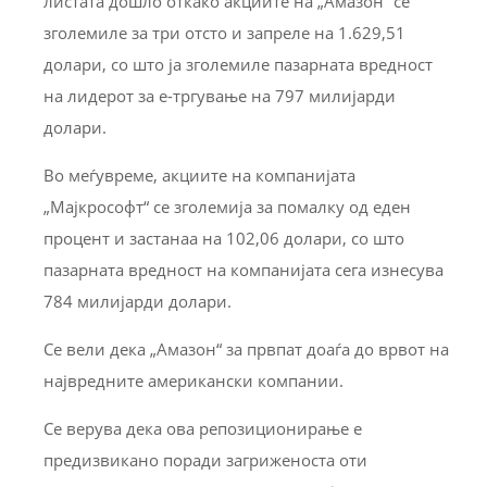
листата дошло откако акциите на „Амазон“ се
зголемиле за три отсто и запреле на 1.629,51
долари, со што ја зголемиле пазарната вредност
на лидерот за е-тргување на 797 милијарди
долари.
Во меѓувреме, акциите на компанијата
„Мајкрософт“ се зголемија за помалку од еден
процент и застанаа на 102,06 долари, со што
пазарната вредност на компанијата сега изнесува
784 милијарди долари.
Се вели дека „Амазон“ за првпат доаѓа до врвот на
највредните американски компании.
Се верува дека ова репозиционирање е
предизвикано поради загриженоста оти