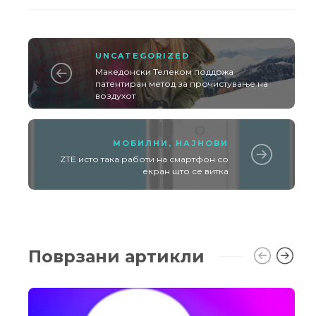
UNCATEGORIZED
Македонски Телеком поддржа
патентиран метод за прочистување на
воздухот
МОБИЛНИ
,
НАЈНОВИ
ZTE исто така работи на смартфон со
екран што се витка
Поврзани артикли