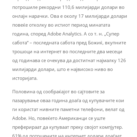
потрошиле рекордни 110,6 милијарди долари во
онлајн нарачки. Ова е околу 17 милијарди долари
повеќе отколку во истиот период минатата
година, според Adobe Analytics. А со т. н. „Супер
сабота“ – последната сабота пред Божиќ, вкупните
трошоци на интернет во последните два месеци
од годинава се очекува да достигнат најмалку 126
милијарди долари, што е највисоко ниво во
историјата.
Половина од сообраќајот во сајтовите за
пазарување оваа година доаѓа од купувачите кои
ги користат нивните паметни телефони, велат од
Adobe. Но, повеќето Американци се уште
преферираат да купуваат преку својот компјутер.
61% од потршените на интернет долари доаѓаат