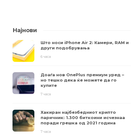
Најнови
Што носи iPhone Air 2: Камери, RAM и
други подобрувања
6 часа
Доаѓа нов OnePlus премиум уред –
но тешко дека ќе можете да го
купите
7 часа
Хакиран најбезбедниот крипто
паричник: 1.300 биткоини исчезнаа
поради грешка од 2021 година
7 часа