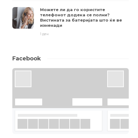
Можете ли да го користите
телефонот додека се полни?
Вистината за батеријата што ќе ве
изненади
1 ден
Facebook