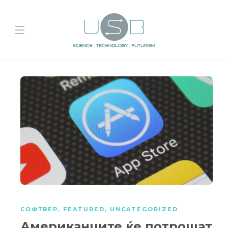
СОФТВЕР
,
FEATURED
,
UNCATEGORIZED
Американците ќе потрошат