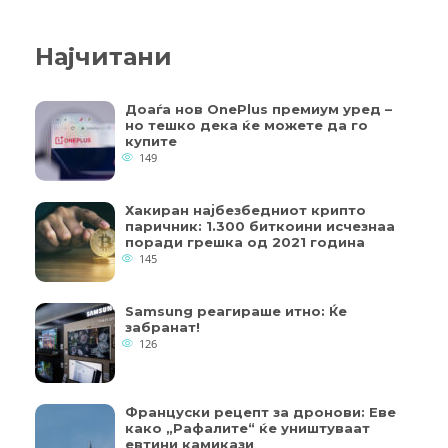
Најчитани
Доаѓа нов OnePlus премиум уред –
но тешко дека ќе можете да го
купите
149
Хакиран најбезбедниот крипто
паричник: 1.300 биткоини исчезнаа
поради грешка од 2021 година
145
Samsung реагираше итно: Ќе
забранат!
126
Француски рецепт за дронови: Еве
како „Рафалите“ ќе уништуваат
евтини камикази