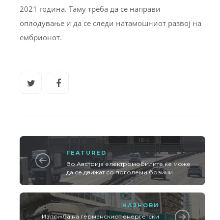
2021 година. Таму треба да се направи
оплодување и да се следи натамошниот развој на
ембрионот.
FEATURED
Во Австрија електромобилите ќе може
да се движат со поголеми брзини
НАЈНОВИ
Изложба на германскиот енергетски