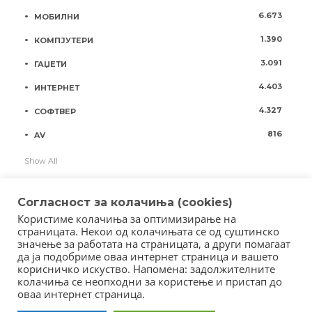
6.673
МОБИЛНИ
1.390
КОМПЈУТЕРИ
3.091
ГАЏЕТИ
4.403
ИНТЕРНЕТ
4.327
СОФТВЕР
816
AV
Show All
Согласност за колачиња (cookies)
Користиме колачиња за оптимизирање на
страницата. Некои од колачињата се од суштинско
значење за работата на страницата, а други помагаат
да ја подобриме оваа интернет страница и вашето
корисничко искуство. Напомена: задолжителните
колачиња се неопходни за користење и пристап до
оваа интернет страница.
Copyright © 2018 - Member of IAB Macedonia