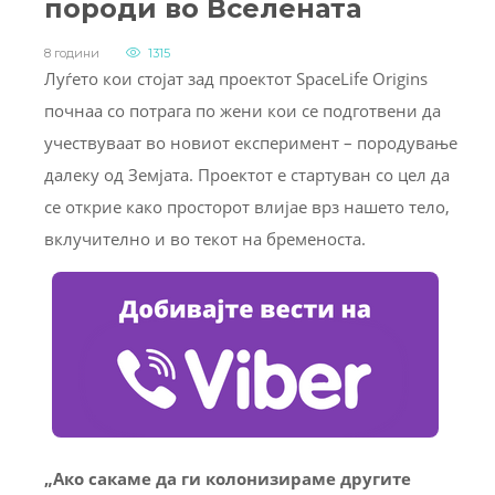
породи во Вселената
8 години
1315
Луѓето кои стојат зад проектот SpaceLife Origins
почнаа со потрага по жени кои се подготвени да
учествуваат во новиот експеримент – породување
далеку од Земјата. Проектот е стартуван со цел да
се открие како просторот влијае врз нашето тело,
вклучително и во текот на бременоста.
„Ако сакаме да ги колонизираме другите