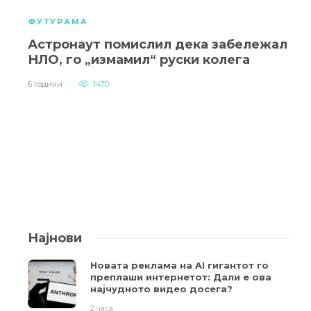
ФУТУРАМА
Астронаут помислил дека забележал
НЛО, го „измамил“ руски колега
6 години
1470
Најнови
Новата реклама на AI гигантот го
преплаши интернетот: Дали е ова
најчудното видео досега?
2 часа