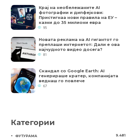
Крај на необележаните AI
фотографии и дипфејкови:
Пристигнаа нови правила на ЕУ –
казни до 35 милиони евра
95
Новата реклама на AI гигантот го
преплаши интернетот: Дали е ова
најчудното видео досега?
81
Скандал со Google Earth: AI
генерираше кратер, компанијата
веднаш го повлече
67
Категории
9.481
ФУТУРАМА