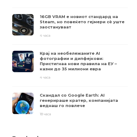
16GB VRAM е новиот стандард на
Steam, но повеќето гејмери ​​сè уште
заостануваат
4 часа
Крај на необележаните AI
фотографии и дипфејкови:
Пристигнаа нови правила на ЕУ –
казни до 35 милиони евра
4 часа
Скандал со Google Earth: AI
генерираше кратер, компанијата
веднаш го повлече
18 часа