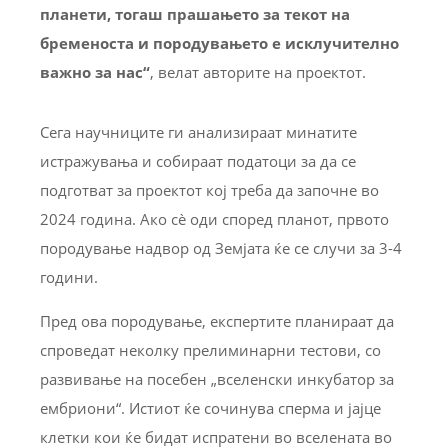
планети, тогаш прашањето за текот на
бременоста и породувањето е исклучително
важно за нас“
, велат авторите на проектот.
Сега научниците ги анализираат минатите
истражувања и собираат податоци за да се
подготват за проектот кој треба да започне во
2024 година. Ако сè оди според планот, првото
породување надвор од Земјата ќе се случи за 3-4
години.
Пред ова породување, експертите планираат да
спроведат неколку прелиминарни тестови, со
развивање на посебен „вселенски инкубатор за
ембриони“. Истиот ќе сочинува сперма и јајце
клетки кои ќе бидат испратени во вселената во