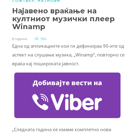
СОФТВЕР
,
НАЈНОВИ
Најавено враќање на
култниот музички плеер
Winamp
8 години
994
Една од апликациите кои ги дефинираа 90-ите од
аспект на слушање музика, „Winamp“, повторно се
враќа кај пошироката јавност.
„Следната година ќе имаме комплетно нова