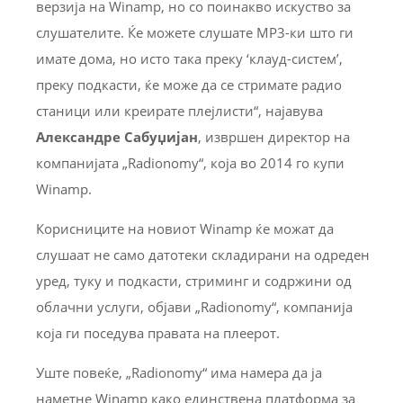
верзија на Winamp, но со поинакво искуство за
слушателите. Ќе можете слушате MP3-ки што ги
имате дома, но исто така преку ‘клауд-систем’,
преку подкасти, ќе може да се стримате радио
станици или креирате плејлисти“, најавува
Александре Сабуџијан
, извршен директор на
компанијата „Radionomy“, која во 2014 го купи
Winamp.
Корисниците на новиот Winamp ќе можат да
слушаат не само датотеки складирани на одреден
уред, туку и подкасти, стриминг и содржини од
облачни услуги, објави „Radionomy“, компанија
која ги поседува правата на плеерот.
Уште повеќе, „Radionomy“ има намера да ја
наметне Winamp како единствена платформа за