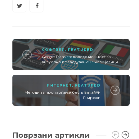
СОФТВЕР
,
FEATURED
Google Translate воведе можност за
визуелно преведување 13 нови јазици
ИНТЕРНЕТ
,
FEATURED
Методи за пронаоѓање бесплатни Wi-
Fi мрежи
Поврзани артикли