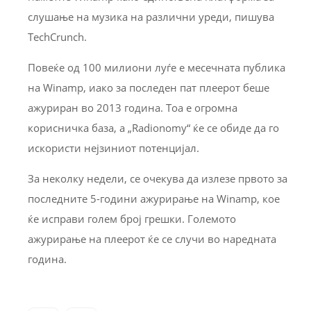
слушање на музика на различни уреди, пишува
TechCrunch.
Повеќе од 100 милиони луѓе е месечната публика
на Winamp, иако за последен пат плеерот беше
ажуриран во 2013 година. Тоа е огромна
корисничка база, а „Radionomy“ ќе се обиде да го
искористи нејзиниот потенцијал.
За неколку недели, се очекува да излезе првото за
последните 5-години ажурирање на Winamp, кое
ќе исправи голем број грешки. Големото
ажурирање на плеерот ќе се случи во наредната
година.