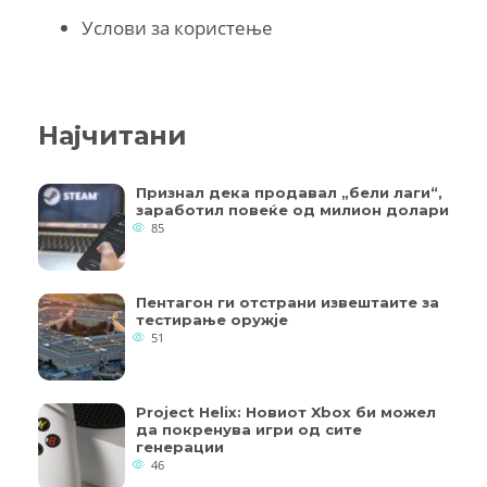
Услови за користење
Најчитани
Признал дека продавал „бели лаги“,
заработил повеќе од милион долари
85
Пентагон ги отстрани извештаите за
тестирање оружје
51
Project Helix: Новиот Xbox би можел
да покренува игри од сите
генерации
46