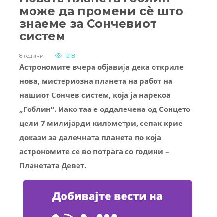
може да промени сѐ што
знаеме за Сончевиот
систем
8 години
1218
Астрономите вчера објавија дека откриле
нова, мистериозна планета на работ на
нашиот Сончев систем, која ја нарекоа
„Гоблин“. Иако таа е оддалечена од Сонцето
цели 7 милијарди километри, сепак крие
докази за далечната планета по која
астрономите се во потрага со години –
Планетата Девет.