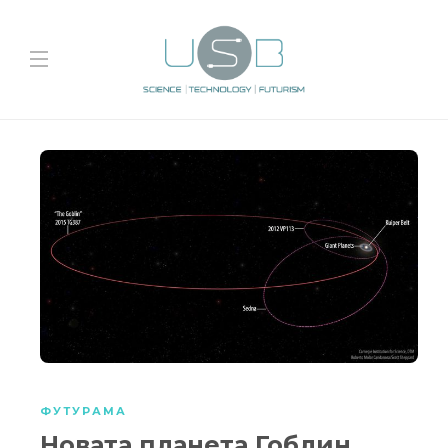
ФУТУРАМА
Новата планета Гоблин