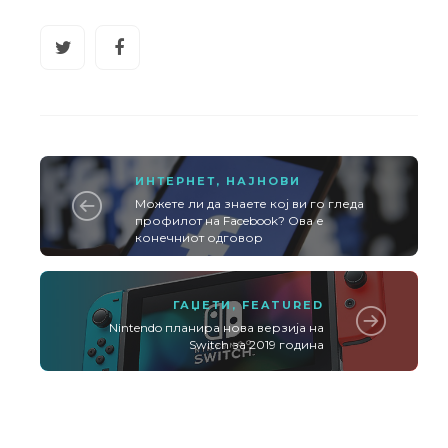
ИНТЕРНЕТ
,
НАЈНОВИ
Можете ли да знаете кој ви го гледа
профилот на Facebook? Ова е
конечниот одговор
ГАЏЕТИ
,
FEATURED
Nintendo планира нова верзија на
Switch за 2019 година