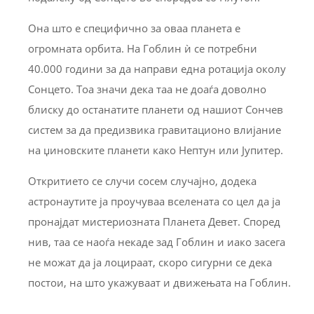
Она што е специфично за оваа планета е
огромната орбита. На Гоблин ѝ се потребни
40.000 години за да направи една ротација околу
Сонцето. Тоа значи дека таа не доаѓа доволно
блиску до останатите планети од нашиот Сончев
систем за да предизвика гравитационо влијание
на џиновските планети како Нептун или Јупитер.
Откритието се случи сосем случајно, додека
астронаутите ја проучуваа вселената со цел да ја
пронајдат мистериозната Планета Девет. Според
нив, таа се наоѓа некаде зад Гоблин и иако засега
не можат да ја лоцираат, скоро сигурни се дека
постои, на што укажуваат и движењата на Гоблин.