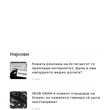
Најнови
Новата реклама на AI гигантот го
преплаши интернетот: Дали е ова
најчудното видео досега?
5 часа
16GB VRAM е новиот стандард на
Steam, но повеќето гејмери ​​сè уште
заостануваат
6 часа