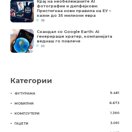
Крај на необележаните AI
фотографии и дипфејкови:
Пристигнаа нови правила на ЕУ –
казни до 35 милиони евра
98
Скандал со Google Earth: AI
генерираше кратер, компанијата
веднаш го повлече
69
Категории
9.481
ФУТУРАМА
6.673
МОБИЛНИ
1.390
КОМПЈУТЕРИ
3.091
ГАЏЕТИ