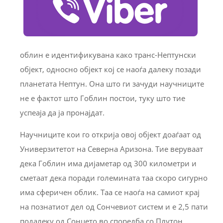
облин е идентификувана како транс-Нептунски
објект, односно објект кој се наоѓа далеку позади
планетата Нептун. Она што ги зачуди научниците
не е фактот што Гоблин постои, туку што тие
успеаја да ја пронајдат.
Научниците кои го открија овој објект доаѓаат од
Универзитетот на Северна Аризона. Тие веруваат
дека Гоблин има дијаметар од 300 километри и
сметаат дека поради големината таа скоро сигурно
има сферичен облик. Таа се наоѓа на самиот крај
на познатиот дел од Сончевиот систем и е 2,5 пати
подалеку од Сонцето во споредба со Плутон.