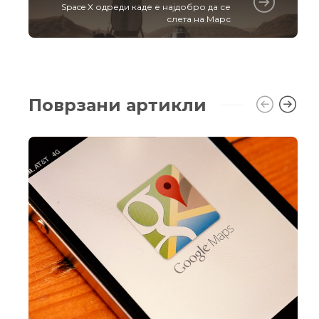
Space X одреди каде е најдобро да се
слета на Марс
Поврзани артикли