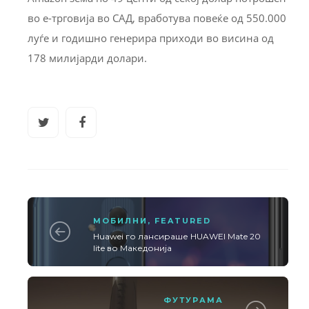
во е-трговија во САД, вработува повеќе од 550.000
луѓе и годишно генерира приходи во висина од
178 милијарди долари.
МОБИЛНИ
,
FEATURED
Huawei го лансираше HUAWEI Mate 20
lite во Македонија
ФУТУРАМА