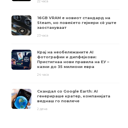
22 часа
16GB VRAM е новиот стандард на
Steam, но повеќето гејмери ​​сè уште
заостануваат
23 часа
Крај на необележаните AI
фотографии и дипфејкови:
Пристигнаа нови правила на ЕУ –
казни до 35 милиони евра
24 часа
Скандал со Google Earth: AI
генерираше кратер, компанијата
веднаш го повлече
2 дена