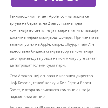
Технолошкиот гигант Apple, со чии акции се
тргува на берзата, на 2 август стана прва
компанија во светот чија пазарна капитализација
достигна илјада милијарди долари. Причината за
таквиот успех на Apple, според „Њујорк тајмс“, е
едноставна бидјеќи станува збор за компанија
што произведува уреди на кои многу луѓе сакаат
да потрошат големи суми пари.
Сега Amazon, чиј основач и извршен директор
Џеф Безос е „тежок“ колку и Бил Гејтс и Ворен
Бафет, е втора американска компанија што ја
надмина таа линија.
Amazon зема по 49 центи од секој долар потрошен