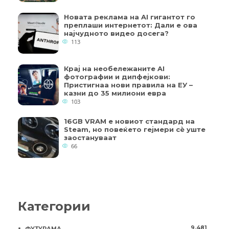
Новата реклама на AI гигантот го
преплаши интернетот: Дали е ова
најчудното видео досега?
113
Крај на необележаните AI
фотографии и дипфејкови:
Пристигнаа нови правила на ЕУ –
казни до 35 милиони евра
103
16GB VRAM е новиот стандард на
Steam, но повеќето гејмери ​​сè уште
заостануваат
66
Категории
9.481
ФУТУРАМА