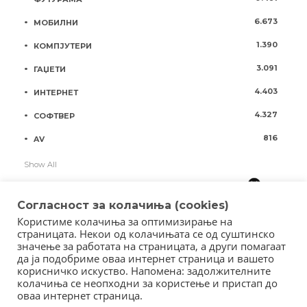
6.673
МОБИЛНИ
1.390
КОМПЈУТЕРИ
3.091
ГАЏЕТИ
4.403
ИНТЕРНЕТ
4.327
СОФТВЕР
816
AV
Show All
Согласност за колачиња (cookies)
Користиме колачиња за оптимизирање на
страницата. Некои од колачињата се од суштинско
значење за работата на страницата, а други помагаат
да ја подобриме оваа интернет страница и вашето
корисничко искуство. Напомена: задолжителните
колачиња се неопходни за користење и пристап до
оваа интернет страница.
Copyright © 2018 - Member of IAB Macedonia