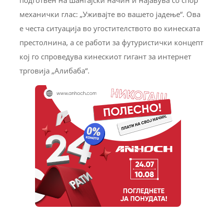
механички глас: „Уживајте во вашето јадење“. Ова
е честа ситуација во угостителството во кинеската
престолнина, а се работи за футуристички концепт
кој го спроведува кинескиот гигант за интернет
трговија „Алибаба“.