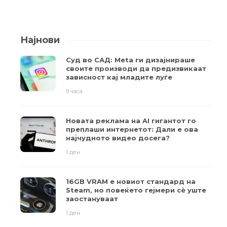
Најнови
Суд во САД: Meta ги дизајнираше
своите производи да предизвикаат
зависност кај младите луѓе
9 часа
Новата реклама на AI гигантот го
преплаши интернетот: Дали е ова
најчудното видео досега?
1 ден
16GB VRAM е новиот стандард на
Steam, но повеќето гејмери ​​сè уште
заостануваат
1 ден