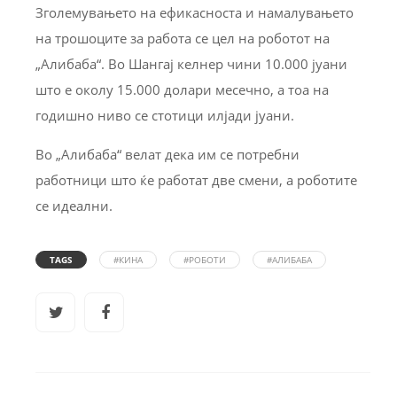
Зголемувањето на ефикасноста и намалувањето
на трошоците за работа се цел на роботот на
„Алибаба“. Во Шангај келнер чини 10.000 јуани
што е околу 15.000 долари месечно, а тоа на
годишно ниво се стотици илјади јуани.
Во „Алибаба“ велат дека им се потребни
работници што ќе работат две смени, а роботите
се идеални.
TAGS
#КИНА
#РОБОТИ
#АЛИБАБА