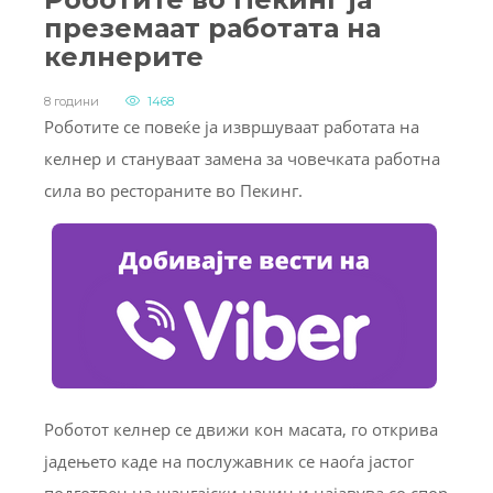
преземаат работата на
келнерите
8 години
1468
Роботите се пoвеќе ја извршуваат работата на
келнер и стануваат замена за човечката работна
сила во рестораните во Пекинг.
Роботот келнер се движи кон масата, го открива
јадењето каде на послужавник се наоѓа јастог
подготвен на шангајски начин и најавува со спор