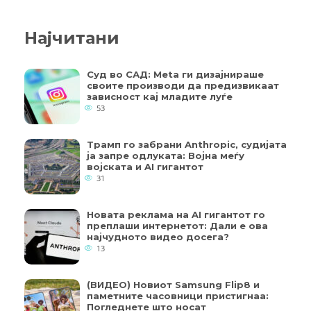
Најчитани
Суд во САД: Meta ги дизајнираше
своите производи да предизвикаат
зависност кај младите луѓе
53
Трамп го забрани Anthropic, судијата
ја запре одлуката: Војна меѓу
војската и AI гигантот
31
Новата реклама на AI гигантот го
преплаши интернетот: Дали е ова
најчудното видео досега?
13
(ВИДЕО) Новиот Samsung Flip8 и
паметните часовници пристигнаа:
Погледнете што носат