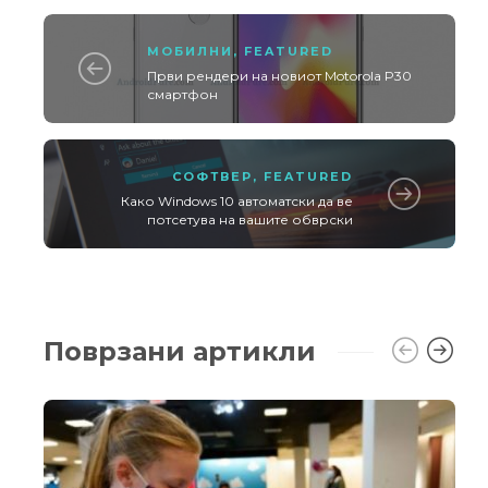
МОБИЛНИ
,
FEATURED
Први рендери на новиот Motorola P30
смартфон
СОФТВЕР
,
FEATURED
Како Windows 10 автоматски да ве
потсетува на вашите обврски
Поврзани артикли