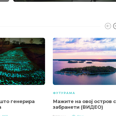
А
ФУТУРАМА
што генерира
Мажите на овој остров 
а
забранети (ВИДЕО)