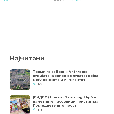
1068
8 години
1244
Најчитани
Трамп го забрани Anthropic,
судијата ја запре одлуката: Војна
меѓу војската и AI гигантот
127
(ВИДЕО) Новиот Samsung Flip8 и
паметните часовници пристигнаа:
Погледнете што носат
113