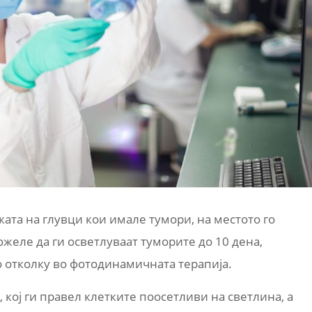
жата на глувци кои имале тумори, на местото го
желе да ги осветлуваат туморите до 10 дена,
о отколку во фотодинамичната терапија.
 кој ги правел клетките поосетливи на светлина, а