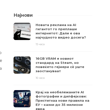
Најнови
Новата реклама на AI
гигантот го преплаши
интернетот: Дали е ова
најчудното видео досега?
15 часа
о
16GB VRAM е новиот
се
стандард на Steam, но
повеќето гејмери ​​сè уште
а
заостануваат
16 часа
Крај на необележаните AI
фотографии и дипфејкови:
Пристигнаа нови правила на
ЕУ – казни до 35 милиони
евра