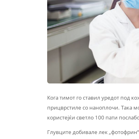
Кога тимот го ставил уредот под ко
прицврстиле со наноплочи. Така мо
користејќи светло 100 пати послаб
Глувците добивале лек „фотофрин“,