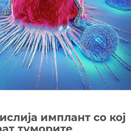
ислија имплант со кој
аат туморите