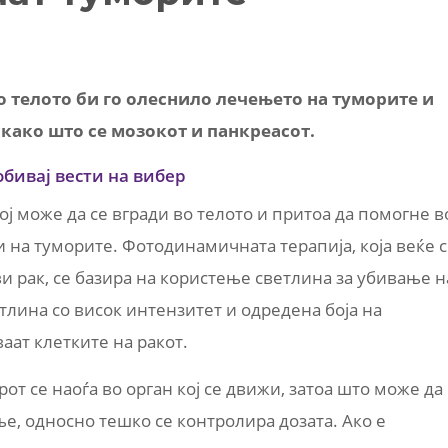
о телото би го олеснило лечењето на туморите и
како што се мозокот и панкреасот.
обивај вести на вибер
ој може да се вгради во телото и притоа да помогне в
 на туморите. Фотодинамичната терапија, која веќе 
 рак, се базира на користење светлина за убивање н
тлина со висок интензитет и одредена боја на
аат клетките на ракот.
т се наоѓа во орган кој се движи, затоа што може да
е, односно тешко се контролира дозата. Ако е