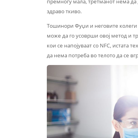
премногу мала, третманот нема да 
здраво ткиво.
Тошинори Фуџи и неговите колеги о
може да го усоврши овој метод и тр
кои се напојуваат со NFC, истата те
да нема потреба во телото да се вг