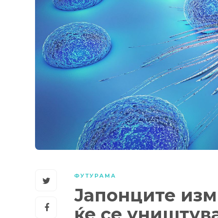
ФУТУРАМА
Јапонците изм
ќе се уништув