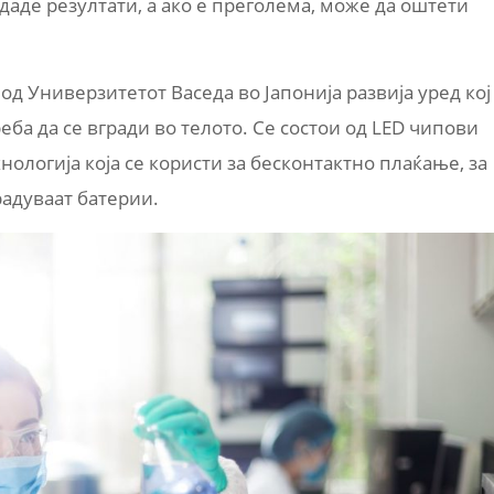
даде резултати, а ако е преголема, може да оштети
д Универзитетот Васеда во Јапонија развија уред кој
еба да се вгради во телото. Се состои од LED чипови
хнологија која се користи за бесконтактно плаќање, за
радуваат батерии.