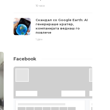
16 часа
Скандал со Google Earth: AI
генерираше кратер,
компанијата веднаш го
повлече
1 ден
Facebook