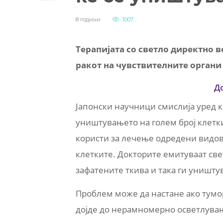
8 години
1007
Терапијата со светло директно в
ракот на чувствителните органи 
Д
Јапoнски научници смислија уред к
уништувањето на голем број клетки
користи за лечење одредени видови
клетките. Докторите емитуваат све
зафатените ткива и така ги уништув
Проблем може да настане ако туморо
дојде до нерамномерно осветлувањ