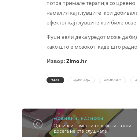
потоа примале терапија со црвено 
намалил кај глувците кои добивале
ефектот кај глувците кои биле осв
Фуџи вели дека уредот може да бид
како што е мозокот, каде што ради
Извор:
Zimo.hr
TAGS
#ЈАПОНИЈА
#ИМПЛАНТ
МОБИЛНИ
,
НАЈНОВИ
Oдлични паметни телефони за кои
досега не сте слушнале