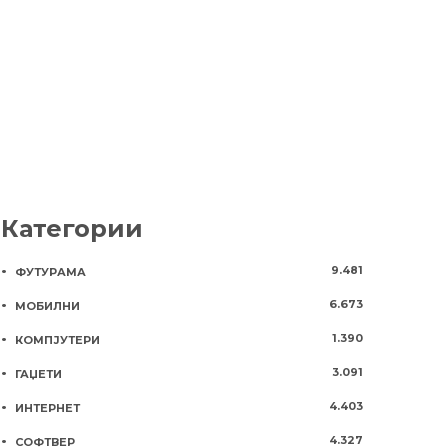
технологија
вселената
5 години
954
8 години
976
Категории
9.481
ФУТУРАМА
6.673
МОБИЛНИ
1.390
КОМПЈУТЕРИ
3.091
ГАЏЕТИ
4.403
ИНТЕРНЕТ
4.327
СОФТВЕР