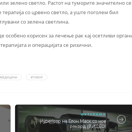
или зелено светло. Растот на туморите значително се
 терапија со црвено светло, а уште поголем бил
етлувани со зелена светлина.
е особено корисен за лечење рак кај осетливи орган
отерапијата и операцијата се ризични.
#МЕДИЦИНА
#ТУМОР
ФУТУРАМА
Hyperloop на Елон Маск со нов
рекорд (ВИДЕО)