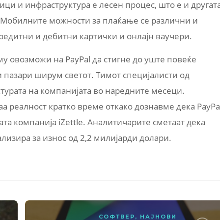
ици и инфраструктура е лесен процес, што е и другат
 Мобилните можности за плаќање се различни и
редитни и дебитни картички и онлајн ваучери.
му овозможи на PayPal да стигне до уште повеќе
и пазари ширум светот. Тимот специјалисти од
уктурата на компанијата во наредните месеци.
а реалност кратко време откако дознавме дека PayPa
та компанија iZettle. Аналитичарите сметаат дека
ализира за износ од 2,2 милијарди долари.
СОФТВЕР
,
НАЈНОВИ