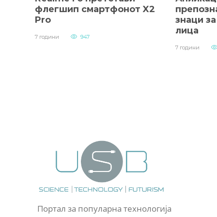
флегшип смартфонот X2
препозн
Pro
знаци з
лица
7 години
947
7 години
Портал за популарна технологија