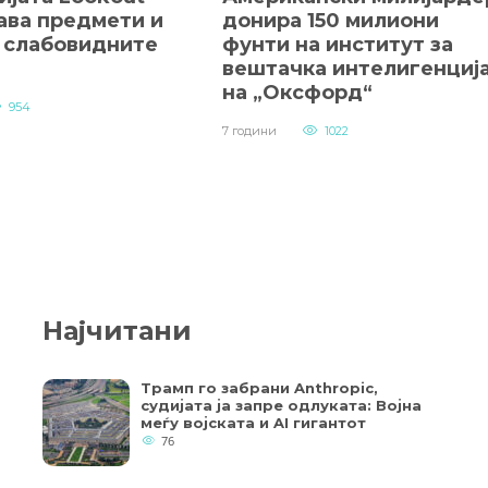
ава предмети и
донира 150 милиони
а слабовидните
фунти на институт за
вештачка интелигенциј
на „Оксфорд“
954
7 години
1022
Најчитани
Трамп го забрани Anthropic,
судијата ја запре одлуката: Војна
меѓу војската и AI гигантот
76