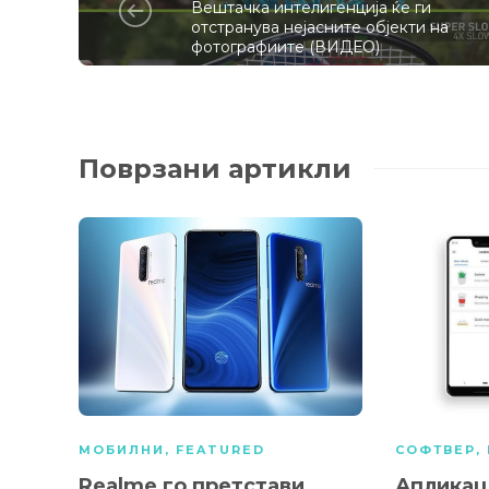
Вештачка интелигенција ќе ги
отстранува нејасните објекти на
фотографиите (ВИДЕО)
Поврзани артикли
МОБИЛНИ
,
FEATURED
СОФТВЕР
,
Realme го претстави
Апликац