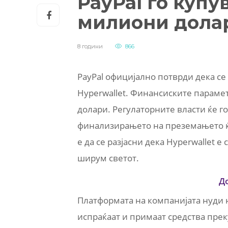
PayPal го купу
милиони дола
8 години
866
PayPal официјално потврди дека се
Hyperwallet. Финансиските парамет
долари. Регулаторните власти ќе г
финализирањето на преземањето ќе
е да се разјасни дека Hyperwallet е
ширум светот.
Д
Платформата на компанијата нуди 
испраќаат и примаат средства преку