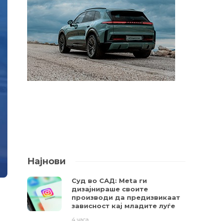
Најнови
Суд во САД: Meta ги
дизајнираше своите
производи да предизвикаат
зависност кај младите луѓе
4 часа