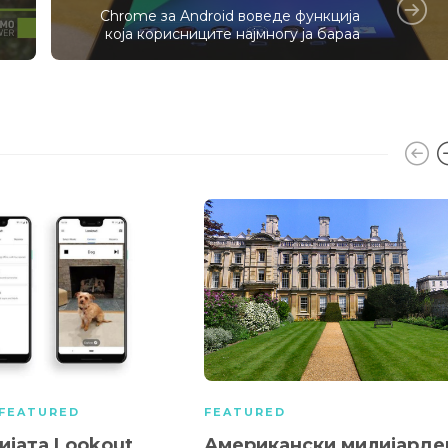
Chrome за Android воведе функција
која корисниците најмногу ја бараа
FEATURED
FEATURED
ијата Lookout
Американски милијарде