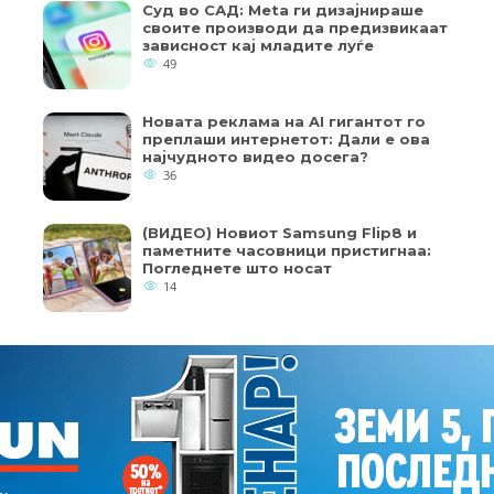
Суд во САД: Meta ги дизајнираше
своите производи да предизвикаат
зависност кај младите луѓе
49
Новата реклама на AI гигантот го
преплаши интернетот: Дали е ова
најчудното видео досега?
36
(ВИДЕО) Новиот Samsung Flip8 и
паметните часовници пристигнаа:
Погледнете што носат
14