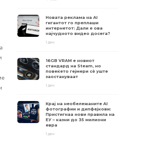
Новата реклама на AI
гигантот го преплаши
интернетот: Дали е ова
најчудното видео досега?
1 ден
а
и
16GB VRAM е новиот
стандард на Steam, но
повеќето гејмери ​​сè уште
ме
заостануваат
1 ден
и
Крај на необележаните AI
фотографии и дипфејкови:
Пристигнаа нови правила на
ЕУ – казни до 35 милиони
евра
1 ден