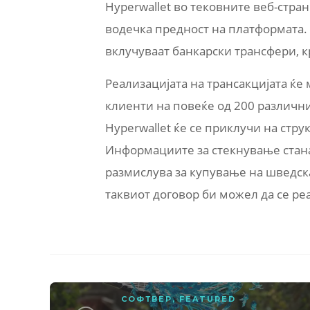
Hyperwallet во тековните веб-стран
водечка предност на платформата.
вклучуваат банкарски трансфери, к
Реализацијата на трансакцијата ќе 
клиенти на повеќе од 200 различн
Hyperwallet ќе се приклучи на стр
Информациите за стекнување стана
размислува за купување на шведска
таквиот договор би можел да се ре
СОФТВЕР
,
FEATURED