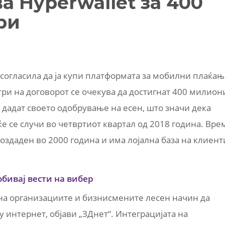
ва Hyperwallet за 400
ри
 согласила да ја купи платформата за мобилни плаќањ
ри на договорот се очекува да достигнат 400 милион
о дадат своето одобрување на есен, што значи дека
 се случи во четвртиот квартал од 2018 година. Вре
 создаден во 2000 година и има лојална база на клиент
обивај вести на вибер
на организациите и бизнисмените лесен начин да
 интернет, објави „ЗДнет“. Интеграцијата на