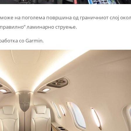
а може на поголема површина од граничниот слој око
„правилно“ ламинарно струење.
работка со Garmin.