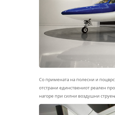
Со примената на полесни и поцврст
отстрани единствениот реален про
нагоре при силни воздушни струењ