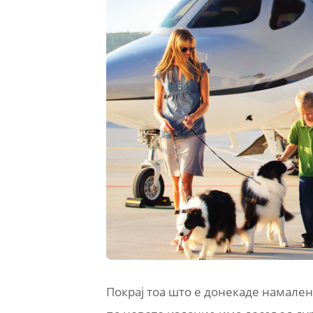
Покрај тоа што е донекаде намален