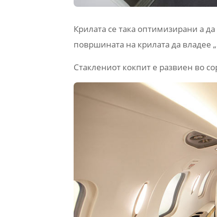
Крилата се така оптимизирани а д
површината на крилата да владее 
Стаклениот кокпит е развиен во со