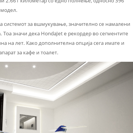
ри 2.661 километар со едно полнење, односно 396
 модел.
а системот за вшмукување, значително се намалени
. Тоа значи дека HondaJet е рекордер во сегментите
ина на лет. Како дополнителна опција сега имате и
апарат за кафе и тоалет.