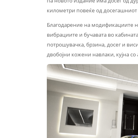
па новото издание има досег од ду
километри повеќе од досегашниот
Благодарение на модификациите н
вибрациите и бучавата во кабината
потрошувачка, брзина, досег и вис
двобојни кожени навлаки, кујна со 