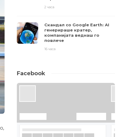
2 часа
Скандал со Google Earth: AI
генерираше кратер,
компанијата веднаш го
повлече
16 часа
Facebook
о,