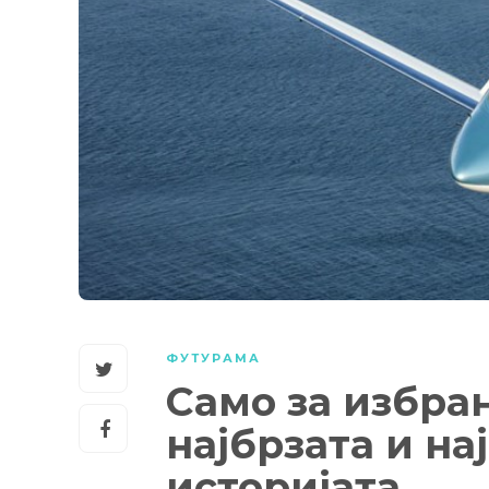
ФУТУРАМА
Само за избран
најбрзата и на
историјата