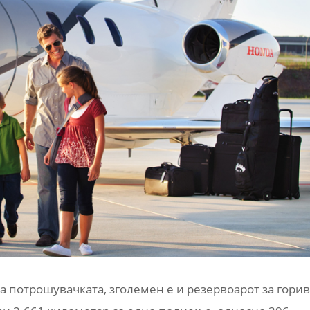
а потрошувачката, зголемен е и резервоарот за горив