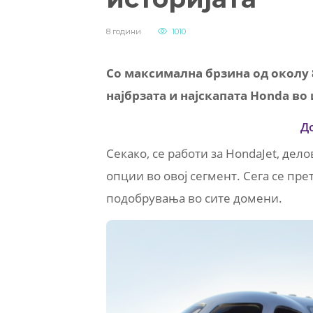
8 години
1010
Со максимална брзина од околу 
најбрзата и најскапата Honda во 
Д
Секако, се работи за HondaJet, дел
опции во овој сегмент. Сега се пр
подобрувања во сите домени.