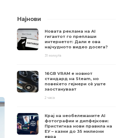
Најнови
Новата реклама на AI
гигантот го преплаши
интернетот: Дали е ова
најчудното видео досега?
31 минута
16GB VRAM е новиот
стандард на Steam, но
повеќето гејмери ​​сè уште
заостануваат
2 часа
Крај на необележаните AI
фотографии и дипфејкови:
Пристигнаа нови правила на
ЕУ – казни до 35 милиони
евра