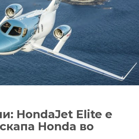
и: HondaJet Elite е
јскапа Honda во