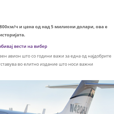
800км/ч и цена од над 5 милиони долари, ова е
историјата.
обивај вести на вибер
овен авион што со години важи за една од најдобрите
етставува во елитно издание што носи важни