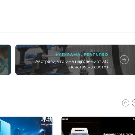
ФУТУРАМА
,
FEATURED
Австралија го има најголемиот 3D
печатач на светот