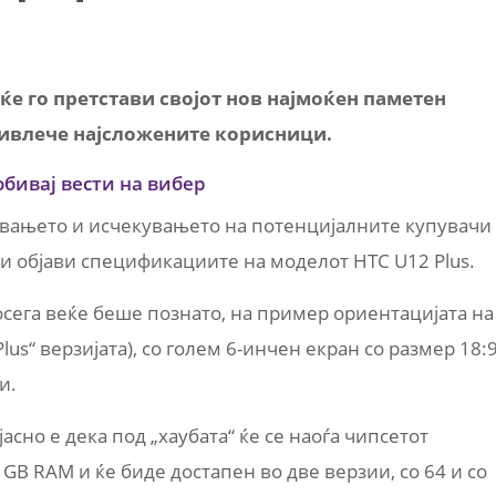
ќе го претстави својот нов најмоќен паметен
привлече најсложените корисници.
обивај вести на вибер
дувањето и исчекувањето на потенцијалните купувачи
r ги објави спецификациите на моделот HTC U12 Plus.
досега веќе беше познато, на пример ориентацијата на
lus“ верзијатa), со голем 6-инчен екран со размер 18:
и.
јасно е дека под „хаубата“ ќе се наоѓа чипсетот
GB RAM и ќе биде достапен во две верзии, со 64 и со