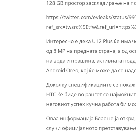
128 GB простор заскладирање на по
https://twitter.com/evleaks/status
ref_src=twsrc%5Etfw&ref_url=ht
Интересно е дека U12 Plus ќе има ч
од 8 MP на предната страна, а од о
на вода и прашина, активната под
Android Oreo, кој ќе може да се над
Доколку спецификациите се покажа
HTC ќе биде во рангот со најмоќни
неговиот успех кучна работа би мо
Оваа информација Блас не ја откри,
случи официјалното претставување