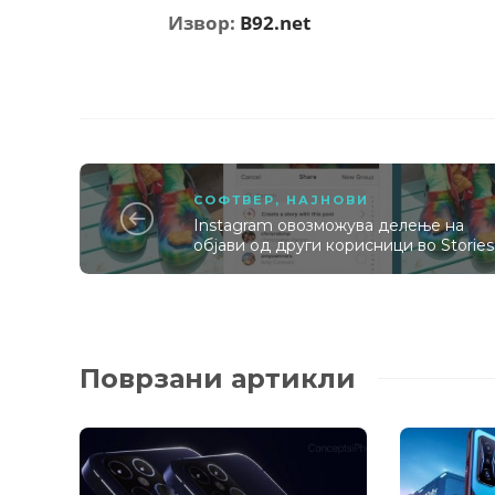
Извор:
B92.net
СОФТВЕР
,
НАЈНОВИ
Instagram овозможува делење на
објави од други корисници во Stories
Поврзани артикли