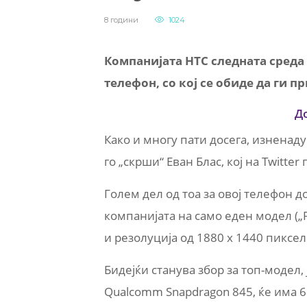
8 години
1024
Компанијата HTC следната среда 
телефон, со кој се обиде да ги 
Д
Како и многу пати досега, изнена
го „скрши“ Еван Блас, кој на Twitte
Голем дел од тоа за овој телефон 
компанијата на само еден модел („P
и резолуција од 1880 x 1440 пиксел
Бидејќи станува збор за топ-модел, 
Qualcomm Snapdragon 845, ќе има 6 