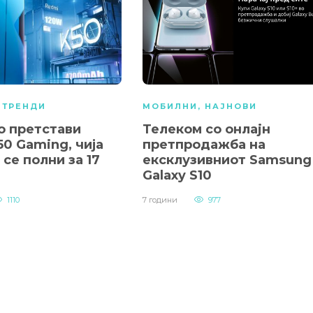
,
ТРЕНДИ
МОБИЛНИ
,
НАЈНОВИ
о претстави
Телеком со онлajн
0 Gaming, чија
претпродажба на
 се полни за 17
ексклузивниот Samsung
Galaxy S10
1110
7 години
977