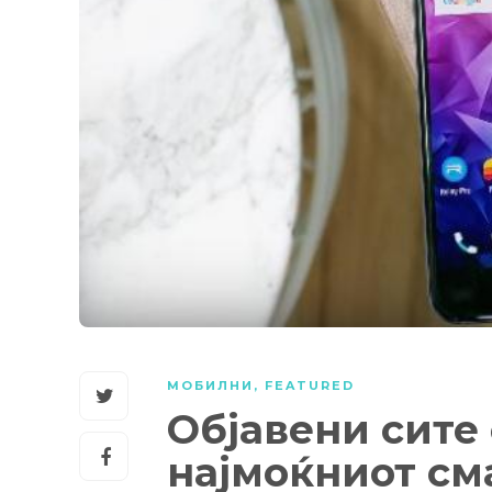
МОБИЛНИ
,
FEATURED
Објавени сите
најмоќниот см