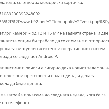
датоци, со отвор за мемориска картичка.
/997108920639524869?
tps%3A%2F%2Fwww.b92.net%2Ftehnopolis%2Fvesti.ph
етири камери – oд 12 и 16 MP на задната страна, и две
станатите опции би требало да се спомене и отпорнос
дршка за виртуелен асистент и оперативниот систем
огради со следниот Android P.
т вистинит, речиси е сигурно дека новиот телефон н
те телефони претставени оваа година, и дека за
жела да биде цената.
 па затоа ќе почекаме до следната недела, кога ќе се
 на телефонот.