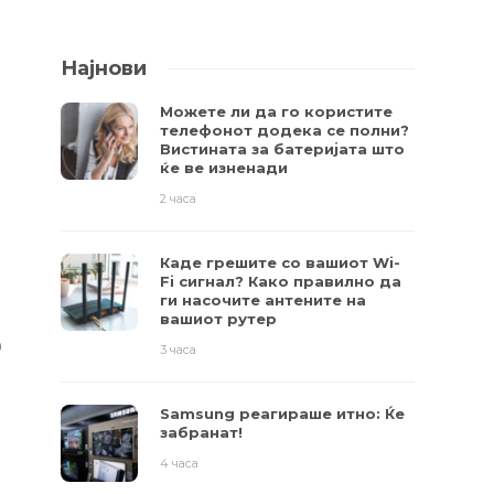
Најнови
Можете ли да го користите
телефонот додека се полни?
Вистината за батеријата што
ќе ве изненади
2 часа
Каде грешите со вашиот Wi-
Fi сигнал? Како правилно да
ги насочите антените на
вашиот рутер
9
3 часа
Samsung реагираше итно: Ќе
забранат!
4 часа