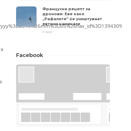
Француски рецепт за
дронови: Еве како
„Рафалите“ ќе уништуваат
евтини камикази
p%3Fyyyy%3D2018%26mm%3D05%26nav_id%3D1394309
5 часа
та
Facebook
а