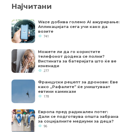
Најчитани
Waze добива големо AI ажурирање:
Апликацијата сега учи како да
возите
741
Можете ли да го користите
телефонот додека се полни?
Вистината за батеријата што ќе ве
изненади
277
Француски рецепт за дронови: Еве
како „Рафалите“ ќе уништуваат
евтини камикази
178
Европа пред радикален потег:
Дали се подготвува општа забрана
за социјалните медиуми за деца?
96