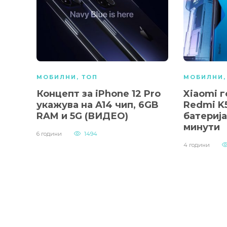
МОБИЛНИ
,
ТОП
МОБИЛНИ
Концепт за iPhone 12 Pro
Xiaomi г
укажува на A14 чип, 6GB
Redmi K5
RAM и 5G (ВИДЕО)
батерија
минути
6 години
1494
4 години