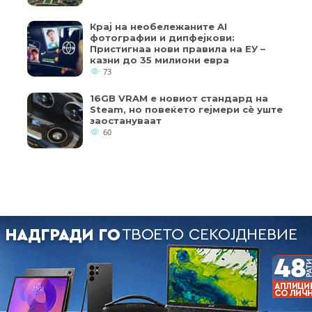
Крај на необележаните AI
фотографии и дипфејкови:
Пристигнаа нови правила на ЕУ –
казни до 35 милиони евра
73
16GB VRAM е новиот стандард на
Steam, но повеќето гејмери ​​сè уште
заостануваат
60
Copyright © 2018 - Member of IAB Macedonia