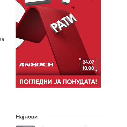
ва
Најнови