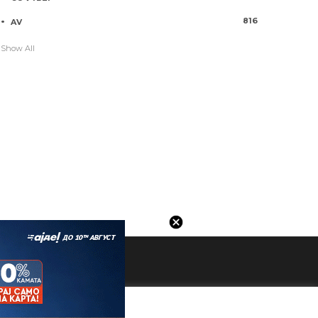
816
AV
Show All