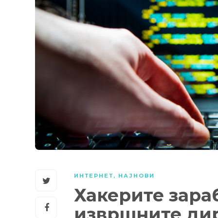
ИНТЕРНЕТ
,
НАЈНОВИ
Хакерите зара
извршните ди