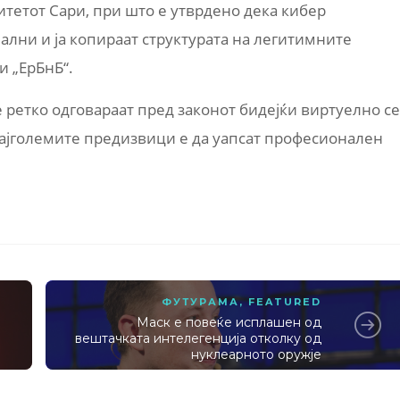
итетот Сари, при што е утврдено дека кибер
лни и ја копираат структурата на легитимните
и „ЕрБнБ“.
 ретко одговараат пред законот бидејќи виртуелно се
најголемите предизвици е да уапсат професионален
ФУТУРАМА
,
FEATURED
Маск е повеќе исплашен од
вештачката интелегенција отколку од
нуклеарното оружје