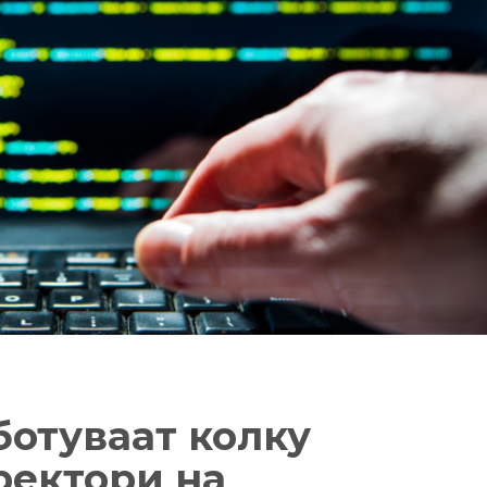
ботуваат колку
ректори на