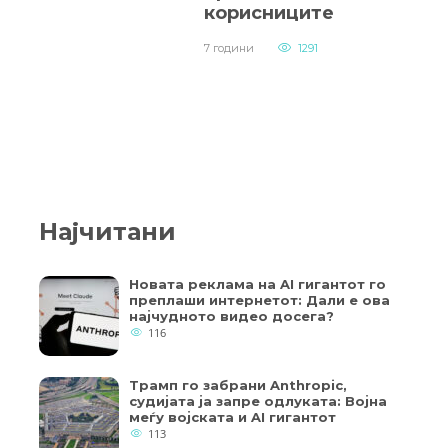
корисниците
7 години
1291
Најчитани
Новата реклама на AI гигантот го
преплаши интернетот: Дали е ова
најчудното видео досега?
116
Трамп го забрани Anthropic,
судијата ја запре одлуката: Војна
меѓу војската и AI гигантот
113