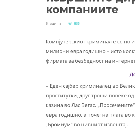
компаниите
8 години
866
Компјутерскиот криминал е се по и
милиони евра годишно – исто колк
фирмата за безбедност на интерне
Д
– Еден сајбер криминалец во Велик
проститутки, друг троши повеќе о
казина во Лас Вегас. „Просечените
евра годишно, а почетна плата во 
„Бромиум“ во нивниот извештај.