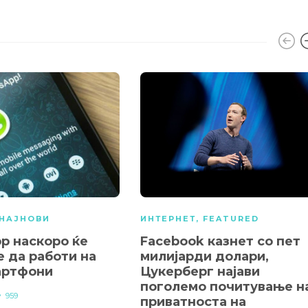
НАЈНОВИ
ИНТЕРНЕТ
,
FEATURED
p наскоро ќе
Facebook казнет со пет
е да работи на
милијарди долари,
артфони
Цукерберг најави
поголемо почитување н
959
приватноста на