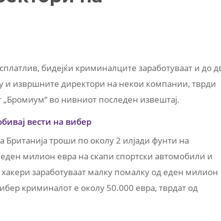
сплатлив, бидејќи криминалците заработуваат и до д
у и извршните директори на некои компании, тврди
т „Бромиум“ во нивниот последен извештај.
обивај вести на вибер
а Британија троши по околу 2 илјади фунти на
д еден милион евра на скапи спортски автомобили и
“ хакери заработуваат малку помалку од еден милион
кибер криминалот е околу 50.000 евра, тврдат од