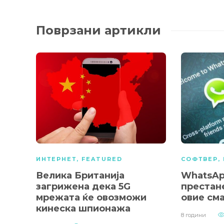
Поврзани артикли
ИНТЕРНЕТ
,
FEATURED
СОФТВЕР
,
Велика Британија
WhatsAp
загрижена дека 5G
престан
мрежата ќе овозможи
овие см
кинеска шпионажа
8 години