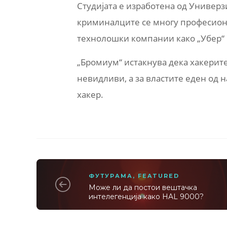
Студијата е изработена од Универз
криминалците се многу професиона
технолошки компании како „Убер“ 
„Бромиум“ истакнува дека хакерите
невидливи, а за властите еден од 
хакер.
ФУТУРАМА
,
FEATURED
Може ли да постои вештачка
интелегенција како HAL 9000?