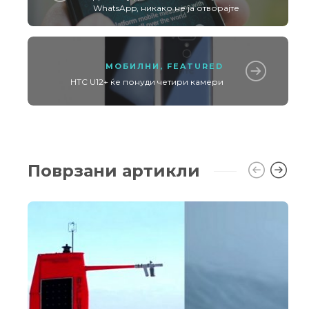
WhatsApp, никако не ја отворајте
МОБИЛНИ
,
FEATURED
HTC U12+ ќе понуди четири камери
Поврзани артикли