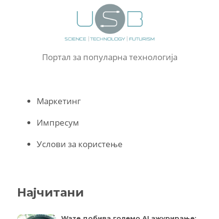
Портал за популарна технологија
Маркетинг
Импресум
Услови за користење
Најчитани
Waze добива големо AI ажурирање: