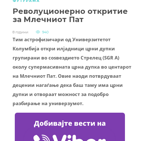
ФУТУРАМА
Револуционерно откритие
за Млечниот Пат
8 години
940
Тим астрофизичари од Универзитетот
Колумбија откри илјадници црни дупки
групирани во соѕвездието Стрелец (SGR А)
околу супермасивната црна дупка во центарот
на Млечниот Пат. Овие наоди потврдуваат
децении нагаѓање дека баш таму има црни
дупки и отвораат можност за подобро
разбирање на универзумот.