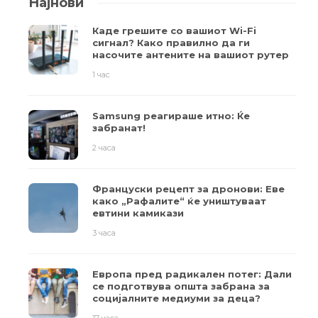
Најнови
Каде грешите со вашиот Wi-Fi
сигнал? Како правилно да ги
насочите антените на вашиот рутер
1 час
Samsung реагираше итно: Ќе
забранат!
2 часа
Француски рецепт за дронови: Еве
како „Рафалите“ ќе уништуваат
евтини камикази
3 часа
Европа пред радикален потег: Дали
се подготвува општа забрана за
социјалните медиуми за деца?
17 часа