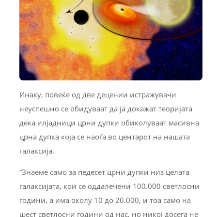
Инаку, повеќе од две децении истражувачи
неуспешно се обидуваат да ја докажат теоријата
дека илјадници црни дупки обиколуваат масивна
црна дупка која се наоѓа во центарот на нашата
галаксија.
“Знаеме само за педесет црни дупки низ целата
галаксијата, кои се оддалечени 100.000 светлосни
години, а има околу 10 до 20.000, и тоа само на
шест светлосни години од нас, но никој досега не