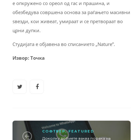
е опкружено со ореол од гас и прашина, и
обезбедува совршена основа за раѓањето масивни
ѕвезди, кои живеат, умираат и се претвораат во
црни дупки.
Студијата е објавена во списанието „Nature”.
Извор: Точка
СОФТВЕР
,
FEATURED
Доколку добиете ваква порака на