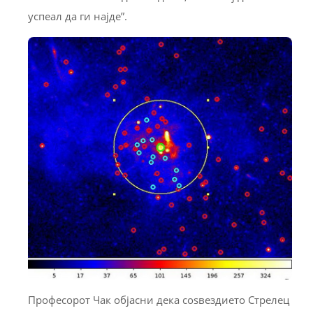
успеал да ги најде”.
Професорот Чак објасни дека соѕвездието Стрелец