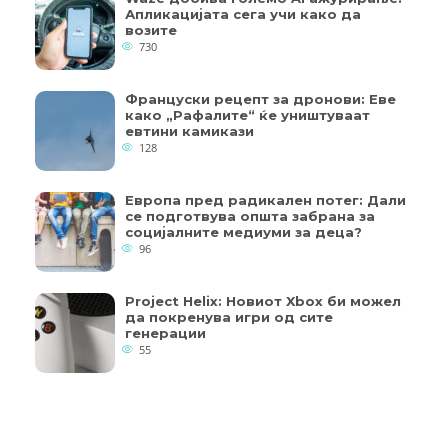
Апликацијата сега учи како да
возите
730
Француски рецепт за дронови: Еве
како „Рафалите“ ќе уништуваат
евтини камикази
128
Европа пред радикален потег: Дали
се подготвува општа забрана за
социјалните медиуми за деца?
96
Project Helix: Новиот Xbox би можел
да покренува игри од сите
генерации
55