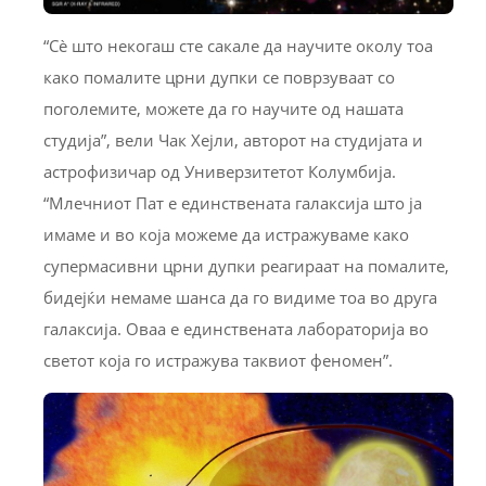
“Сè што некогаш сте сакале да научите околу тоа
како помалите црни дупки се поврзуваат со
поголемите, можете да го научите од нашата
студија”, вели Чак Хејли, авторот на студијата и
астрофизичар од Универзитетот Колумбија.
“Млечниот Пат е единствената галаксија што ја
имаме и во која можеме да истражуваме како
супермасивни црни дупки реагираат на помалите,
бидејќи немаме шанса да го видиме тоа во друга
галаксија. Оваа е единствената лабораторија во
светот која го истражува таквиот феномен”.