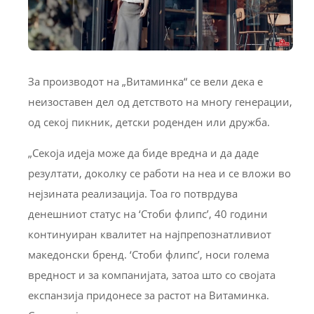
За производот на „Витаминка“ се вели дека е
неизоставен дел од детството на многу генерации,
од секој пикник, детски роденден или дружба.
„Секоја идеја може да биде вредна и да даде
резултати, доколку се работи на неа и се вложи во
нејзината реализација. Тоа го потврдува
денешниот статус на ‘Стоби флипс’, 40 години
континуиран квалитет на најпрепознатливиот
македонски бренд. ‘Стоби флипс’, носи голема
вредност и за компанијата, затоа што со својата
експанзија придонесе за растот на Витаминка.