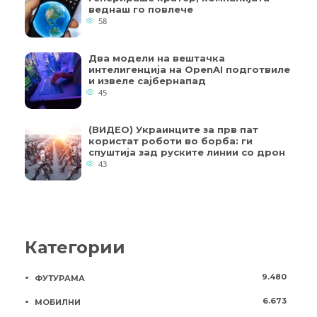
веднаш го повлече
58
Два модели на вештачка
интелигенција на OpenAI подготвиле
и извеле сајбернапад
45
(ВИДЕО) Украинците за прв пат
користат роботи во борба: ги
спуштија зад руските линии со дрон
43
Категории
9.480
ФУТУРАМА
6.673
МОБИЛНИ