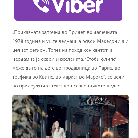
„Приказната започна во Прилеп во далечната
1978 година и уште веднаш ја освои Македонија и
целиот регион. Тргна на поход кон светот, а
неодамна ја освои и вселената. ‘Стоби флипс’
може да го најдете во продавница во Париз, во
трафика во Квинс, во маркет во Мароко“, се вели
во придружниот текст кон славеничкото видео.