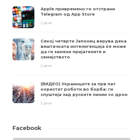
Apple привремено го отстрани
Telegram од App Store
2 дена
Секој четврти Јапонец верува дека
вештачката интелигенција ќе може
да ги замени пријателите и
семејството
2 дена
(ВИДЕО) Украинците за прв пат
користат роботи во борба: ги
спуштија зад руските линии со дрон
2 дена
Facebook