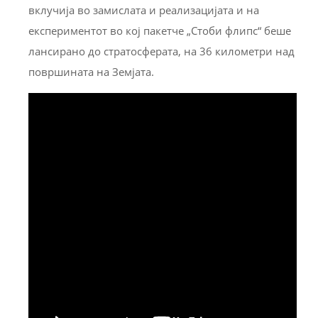
вклучија во замислата и реализацијата и на
експериментот во кој пакетче „Стоби флипс“ беше
лансирано до стратосферата, на 36 километри над
површината на Земјата.