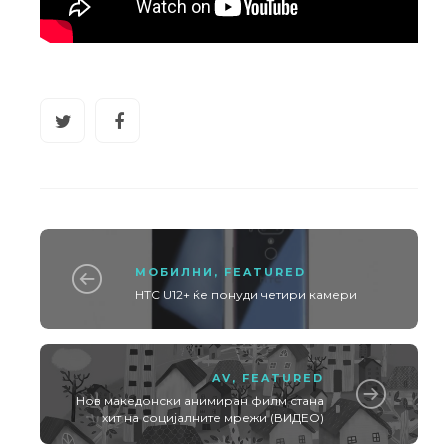
МОБИЛНИ
,
FEATURED
HTC U12+ ќе понуди четири камери
AV
,
FEATURED
Нов македонски анимиран филм стана
хит на социјалните мрежи (ВИДЕО)