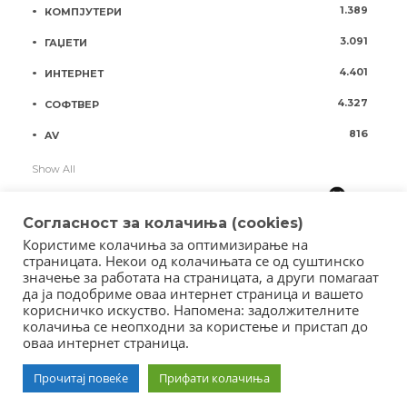
1.389
КОМПЈУТЕРИ
3.091
ГАЏЕТИ
4.401
ИНТЕРНЕТ
4.327
СОФТВЕР
816
AV
Show All
Согласност за колачиња (cookies)
Користиме колачиња за оптимизирање на
страницата. Некои од колачињата се од суштинско
значење за работата на страницата, а други помагаат
да ја подобриме оваа интернет страница и вашето
корисничко искуство. Напомена: задолжителните
колачиња се неопходни за користење и пристап до
оваа интернет страница.
Copyright © 2018 - Member of IAB Macedonia
Member of Clip Media Group / 2017
Прочитај повеќе
Прифати колачиња