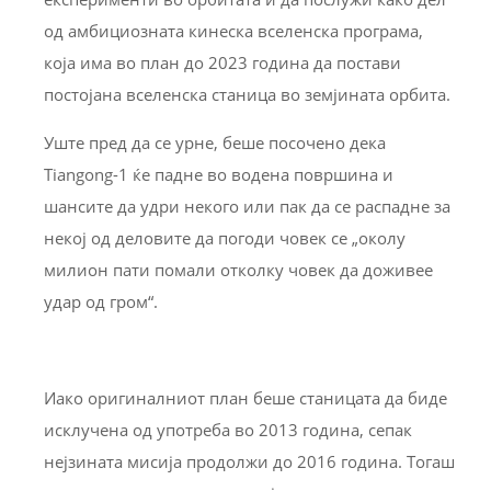
од амбициозната кинеска вселенска програма,
која има во план до 2023 година да постави
постојана вселенска станица во земјината орбита.
Уште пред да се урне, беше посочено дека
Tiangong-1 ќе падне во водена површина и
шансите да удри некого или пак да се распадне за
некој од деловите да погоди човек се „околу
милион пати помали отколку човек да доживее
удар од гром“.
Иако оригиналниот план беше станицата да биде
исклучена од употреба во 2013 година, сепак
нејзината мисија продолжи до 2016 година. Тогаш