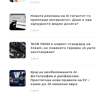
22 часа
Новата реклама на AI гигантот го
преплаши интернетот: Дали е ова
најчудното видео досега?
2 дена
16GB VRAM е новиот стандард на
Steam, но повеќето гејмери ​​сè уште
заостануваат
2 дена
Крај на необележаните AI
фотографии и дипфејкови:
Пристигнаа нови правила на ЕУ –
казни до 35 милиони евра
2 дена