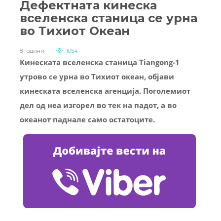
Дефектната кинеска
вселенска станица се урна
во Тихиот Океан
8 години
1054
Кинеската вселенска станица Tiangong-1
утрово се урна во Тихиот океан, објави
кинеската вселенска агенција. Поголемиот
дел од неа изгорел во тек на падот, а во
океанот паднале само остатоците.