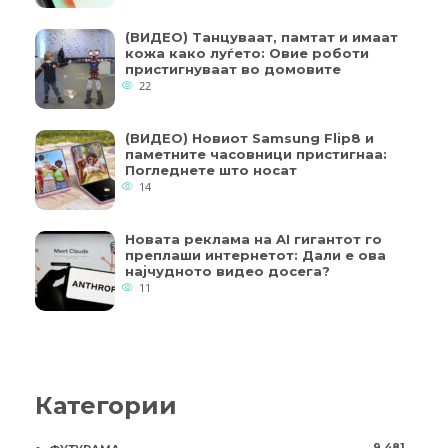
(ВИДЕО) Танцуваат, памтат и имаат
кожа како луѓето: Овие роботи
пристигнуваат во домовите
22
(ВИДЕО) Новиот Samsung Flip8 и
паметните часовници пристигнаа:
Погледнете што носат
14
Новата реклама на AI гигантот го
преплаши интернетот: Дали е ова
најчудното видео досега?
11
Категории
9.481