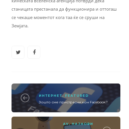
кинеската вселенска агенција потврди дека
станицата престанала да функционира и оттогаш
се чекаше моментот кога таа ќе се сруши на
Земјата.
ИНТЕРНЕТ
,
FEATURED
Зошто сме пристрасни кон Facebook?
AV
,
НАЈНОВИ