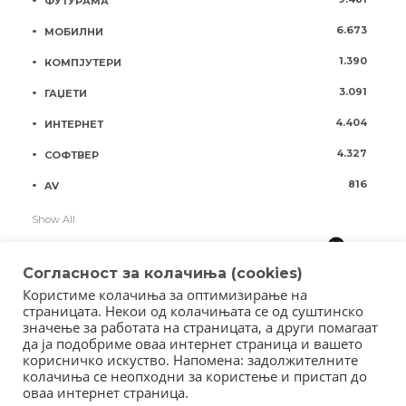
ФУТУРАМА
6.673
МОБИЛНИ
1.390
КОМПЈУТЕРИ
3.091
ГАЏЕТИ
4.404
ИНТЕРНЕТ
4.327
СОФТВЕР
816
AV
Show All
Согласност за колачиња (cookies)
Користиме колачиња за оптимизирање на
страницата. Некои од колачињата се од суштинско
значење за работата на страницата, а други помагаат
да ја подобриме оваа интернет страница и вашето
корисничко искуство. Напомена: задолжителните
колачиња се неопходни за користење и пристап до
оваа интернет страница.
Copyright © 2018 - Member of IAB Macedonia