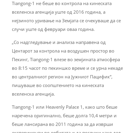
Tiangong-1 не беше во контрола на кинеската
вселенска агенција уште од 2016 година, а
нејзиното уривање на Земјата се очекуваше да се
случи уште од февруари оваа година.
„Со надгледување и анализа направена од
Центарот за контрола на воздушен простор во
Пекинг, Tiangong-1 влезе во земјината атмосфера
во 8:15 часот по пекиншко време и се урна некаде
во централниот регион на Јужниот Пацифик“,
пишуваше во соопштението на кинеската
вселенска агенција.
Tiangong-1 или Heavenly Palace 1, како што беше
наречена оригинално, беше долга 10,4 метри и
беше лансирана во 2011 година за да изврши
експерименти во орбитата и да послужи како дел