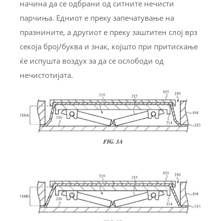
начина да се одбрани од ситните нечисти
парчиња. Едниот е преку запечатување на
празнините, а другиот е преку заштитен слој врз
секоја број/буква и знак, којшто при притискање
ќе испушта воздух за да се ослободи од
нечистотијата.