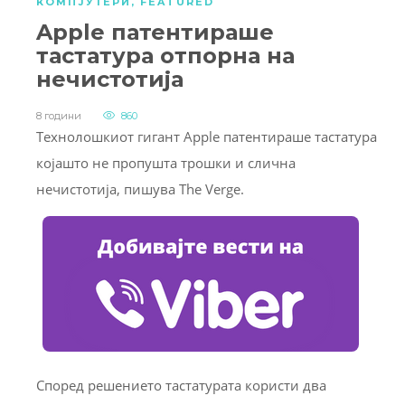
КОМПЈУТЕРИ
,
FEATURED
Apple патентираше
тастатура отпорна на
нечистотија
8 години
860
Технолошкиот гигант Apple патентираше тастатура
којашто не пропушта трошки и слична
нечистотија, пишува The Verge.
Според решението тастатурата користи два