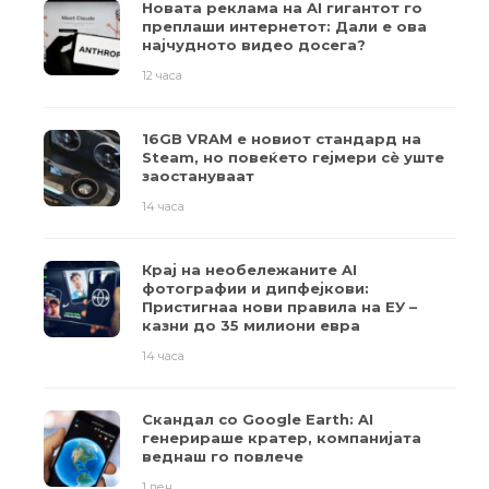
Новата реклама на AI гигантот го
преплаши интернетот: Дали е ова
најчудното видео досега?
12 часа
16GB VRAM е новиот стандард на
Steam, но повеќето гејмери ​​сè уште
заостануваат
14 часа
Крај на необележаните AI
фотографии и дипфејкови:
Пристигнаа нови правила на ЕУ –
казни до 35 милиони евра
14 часа
Скандал со Google Earth: AI
генерираше кратер, компанијата
веднаш го повлече
1 ден