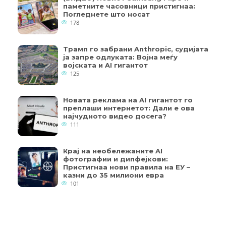
паметните часовници пристигнаа:
Погледнете што носат
178
Трамп го забрани Anthropic, судијата
ја запре одлуката: Војна меѓу
војската и AI гигантот
125
Новата реклама на AI гигантот го
преплаши интернетот: Дали е ова
најчудното видео досега?
111
Крај на необележаните AI
фотографии и дипфејкови:
Пристигнаа нови правила на ЕУ –
казни до 35 милиони евра
101