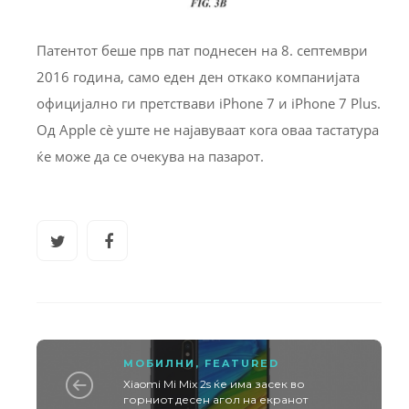
Патентот беше прв пат поднесен на 8. септември
2016 година, само еден ден откако компанијата
официјално ги претствави iPhone 7 и iPhone 7 Plus.
Од Apple сè уште не најавуваат кога оваа тастатура
ќе може да се очекува на пазарот.
МОБИЛНИ
,
FEATURED
Xiaomi Mi Mix 2s ќе има засек во
горниот десен агол на екранот