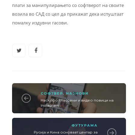
плати за манипулирањето со софтверот на своите
возила во САД со цел да прикажат дека испуштаат
помалку издувни гасови.
СОФТВЕР
,
НАЈНОВИ
Наскоро гласовни и видео повици на
Instagram
ФУТУРАМА
Русија и Кина основаат центар за