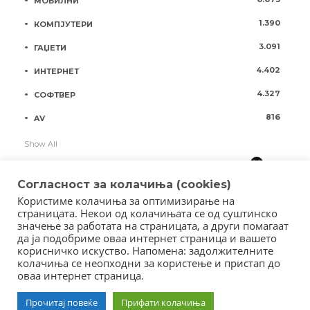
МОБИЛНИ
1.390
КОМПЈУТЕРИ
3.091
ГАЏЕТИ
4.402
ИНТЕРНЕТ
4.327
СОФТВЕР
816
AV
Show All
Согласност за колачиња (cookies)
Користиме колачиња за оптимизирање на
страницата. Некои од колачињата се од суштинско
значење за работата на страницата, а други помагаат
да ја подобриме оваа интернет страница и вашето
корисничко искуство. Напомена: задолжителните
колачиња се неопходни за користење и пристап до
оваа интернет страница.
Copyright © 2018 - Member of IAB Macedonia
Member of Clip Media Group / 2017
Прочитај повеќе
Прифати колачиња