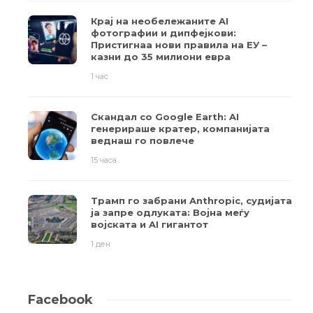
Крај на необележаните AI
фотографии и дипфејкови:
Пристигнаа нови правила на ЕУ –
казни до 35 милиони евра
1 час
Скандал со Google Earth: AI
генерираше кратер, компанијата
веднаш го повлече
15 часа
Трамп го забрани Anthropic, судијата
ја запре одлуката: Војна меѓу
војската и AI гигантот
1 ден
Facebook