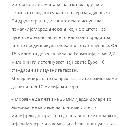
моторите за испуштање на азот оксиди, кои
сериозно придонесуваат кон аерозагадувањето.
Од друга страна, дизел моторите испуштаат
помалку јаглерод диоксид, кој не е штетен за
луѓето, но екологистите го напаѓаат поради тоа
што го предизвикува глобалното затоплување. Од
15 милиони дизел возила во Германија, само 2,7
милиони ги исполнуваат најновите Еуро – 6
стандарди за издувните гасови.
Модернизирањето на преостанатите возила може
да чини над 10 милијарди евра.
– Моравме да платиме 25 милијарди долари во
Америка, не можеме да платиме уште 17
милијарди долари. Тоа едноставно не е возможно,
изјави Мулер, чија компанија беше принудена да