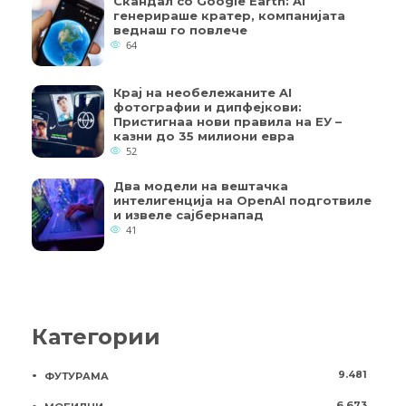
Скандал со Google Earth: AI
генерираше кратер, компанијата
веднаш го повлече
64
Крај на необележаните AI
фотографии и дипфејкови:
Пристигнаа нови правила на ЕУ –
казни до 35 милиони евра
52
Два модели на вештачка
интелигенција на OpenAI подготвиле
и извеле сајбернапад
41
Категории
9.481
ФУТУРАМА
6.673