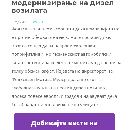
модернизирање на дизел
возилата
8 години
766
Фолксваген денеска соопшти дека компанијата не
е против обновата на нејзините постари дизел
возила со цел да ги направи еколошки
поприфатливи, но германскиот автомобилски
гигант потенцираше дека не може сама да плати за
толку обемен зафат. Изјавата на директорот на
Фолксваен Матиас Мулер доаѓа во екот на
глобалната кампања против дизел возилата,
додека повеќе европски градови најавуваат дека
ќе забранат нивно движење по улиците.