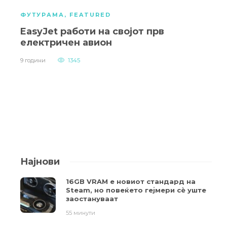
ФУТУРАМА
,
FEATURED
EasyJet работи на својот прв
електричен авион
9 години
1345
Најнови
16GB VRAM е новиот стандард на
Steam, но повеќето гејмери ​​сè уште
заостануваат
55 минути